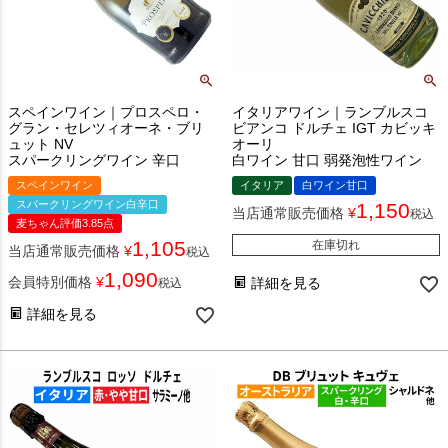
スペインワイン｜プロスペロ・
イタリアワイン｜ランブルスコ
グラン・セレツィオーネ・ブリ
ビアンコ ドルチェ IGT カビッキ
ュット NV
オーリ
スパークリングワイン 辛口
白ワイン 甘口 弱発泡性ワイン
スペインワイン
イタリア
白ワイン甘口
スパークリングワイン白辛口
1,150
当店通常販売価格
¥
税込
麦ちゃん評価3.85点
1,105
在庫切れ
当店通常販売価格
¥
税込
1,090
会員特別価格
¥
詳細を見る
税込
詳細を見る