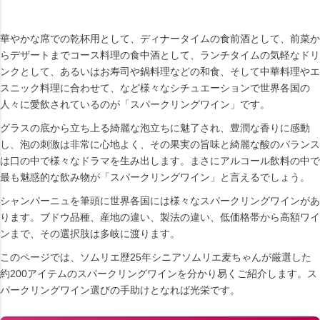
華やかな席での乾杯用として、ディナータイムの食前酒として、前菜か
らデザートまでコース料理の食中酒として、ランチタイムの気軽なドリ
ンクとして、あるいはお寿司や鍋料理などの和食、そして中華料理やエ
スニック料理に合わせて、など様々なシチュエーションで世界各国の
人々に愛飲されているのが「スパークリングワイン」です。
グラスの底から立ち上る綺麗な泡立ちに魅了され、豊潤な香りに感動
し、泡の刺激は非常に心地よく、その果実の旨味と綺麗な酸のバランス
は口の中で様々なドラマを生み出します。まさにアルコール飲料の中で
最も魅惑的な飲み物が「スパークリングワイン」と言えるでしょう。
シャンパーニュを筆頭に世界各国には様々なスパークリングワインがあ
ります。ブドウ品種、産地の違い、製法の違い、低価格帯から高額ワイ
ンまで、その選択肢は多岐に渡ります。
このページでは、ソムリエ歴25年シニアソムリエ麦ちゃんが厳選した
約200アイテムのスパークリングワインを分かり易くご紹介します。ス
パークリングワイン選びの手助けとなれば光栄です。