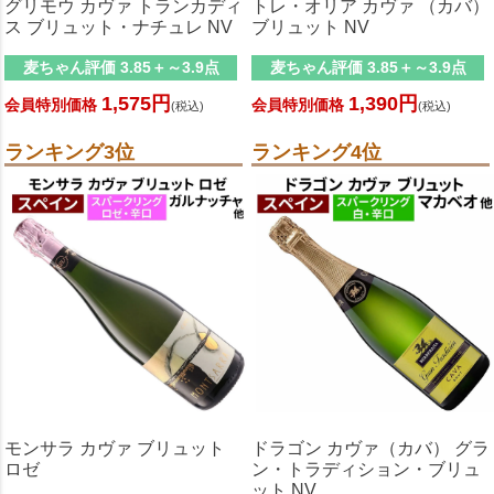
グリモウ カヴァ トランカディ
トレ・オリア カヴァ （カバ）
ス ブリュット・ナチュレ NV
ブリュット NV
麦ちゃん評価 3.85＋～3.9点
麦ちゃん評価 3.85＋～3.9点
1,575円
1,390円
会員特別価格
会員特別価格
(税込)
(税込)
ランキング3位
ランキング4位
モンサラ カヴァ ブリュット
ドラゴン カヴァ（カバ） グラ
ロゼ
ン・トラディション・ブリュ
ット NV