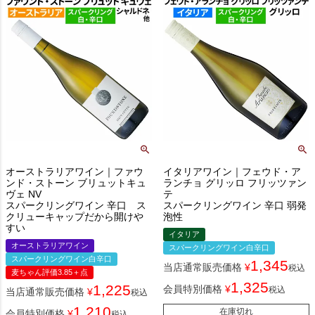
オーストラリアワイン｜ファウ
イタリアワイン｜フェウド・ア
ンド・ストーン ブリュットキュ
ランチョ グリッロ フリッツァン
ヴェ NV
テ
スパークリングワイン 辛口 ス
スパークリングワイン 辛口 弱発
クリューキャップだから開けや
泡性
すい
イタリア
オーストラリアワイン
スパークリングワイン白辛口
スパークリングワイン白辛口
1,345
当店通常販売価格
¥
税込
麦ちゃん評価3.85＋点
1,325
1,225
会員特別価格
¥
税込
当店通常販売価格
¥
税込
1,210
在庫切れ
会員特別価格
¥
税込