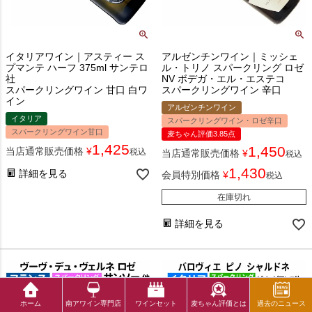
イタリアワイン｜アスティー ス
アルゼンチンワイン｜ミッシェ
プマンテ ハーフ 375ml サンテロ
ル・トリノ スパークリング ロゼ
社
NV ボデガ・エル・エステコ
スパークリングワイン 甘口 白ワ
スパークリングワイン 辛口
イン
アルゼンチンワイン
イタリア
スパークリングワイン・ロゼ辛口
スパークリングワイン甘口
麦ちゃん評価3.85点
1,425
1,450
当店通常販売価格
¥
税込
当店通常販売価格
¥
税込
1,430
詳細を見る
会員特別価格
¥
税込
在庫切れ
詳細を見る
ホーム
南アワイン専門店
ワインセット
麦ちゃん評価とは
過去のニュース