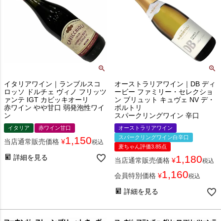
イタリアワイン｜ランブルスコ
オーストラリアワイン｜DB ディ
ロッソ ドルチェ ヴィノ フリッツ
ービー ファミリー・セレクショ
ァンテ IGT カビッキオーリ
ン ブリュット キュヴェ NV デ・
赤ワイン やや甘口 弱発泡性ワイ
ボルトリ
ン
スパークリングワイン 辛口
イタリア
赤ワイン甘口
オーストラリアワイン
スパークリングワイン白辛口
1,150
当店通常販売価格
¥
税込
麦ちゃん評価3.85点
詳細を見る
1,180
当店通常販売価格
¥
税込
1,160
会員特別価格
¥
税込
詳細を見る