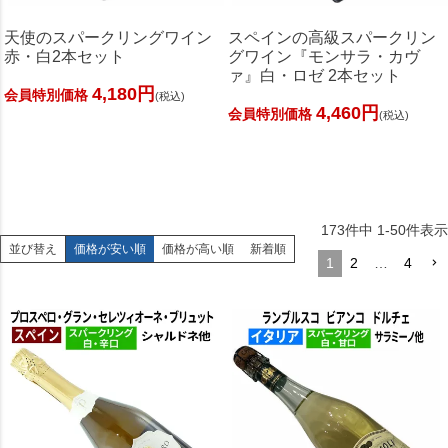
天使のスパークリングワイン
スペインの高級スパークリン
赤・白2本セット
グワイン『モンサラ・カヴ
ァ』白・ロゼ 2本セット
4,180円
会員特別価格
(税込)
4,460円
会員特別価格
(税込)
173
件中
1
-
50
件表示
並び替え
価格が安い順
価格が高い順
新着順
1
2
…
4