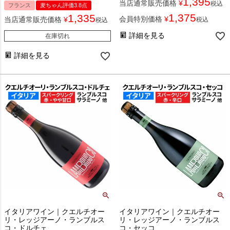
1,395
当店通常販売価格
¥
税込
フランス
麦ちゃん評価3.8点
1,375
1,335
会員特別価格
¥
当店通常販売価格
¥
税込
税込
詳細を見る
在庫切れ
詳細を見る
イタリアワイン｜クエルチオー
イタリアワイン｜クエルチオー
リ・レッジアーノ・ランブルス
リ・レッジアーノ・ランブルス
コ・ドルチェ
コ・セッコ