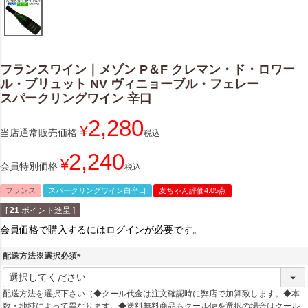
フランスワイン｜メゾン P＆F クレマン・ド・ロワー
ル・ブリュット NV ヴィニョーブル・フェレー
スパークリングワイン 辛口
2,280
¥
当店通常販売価格
税込
2,240
¥
会員特別価格
税込
フランス
スパークリングワイン白辛口
麦ちゃん評価4.05点
[
21
ポイント進呈 ]
会員価格で購入するにはログインが必要です。
配送方法※選択必須
(
必
配送方法を選択下さい（◆クール代金は注文確認時に弊店で加算致します。◆本
須
数・地域によって異なります。◆送料無料商品もクール便を選択の場合はクール