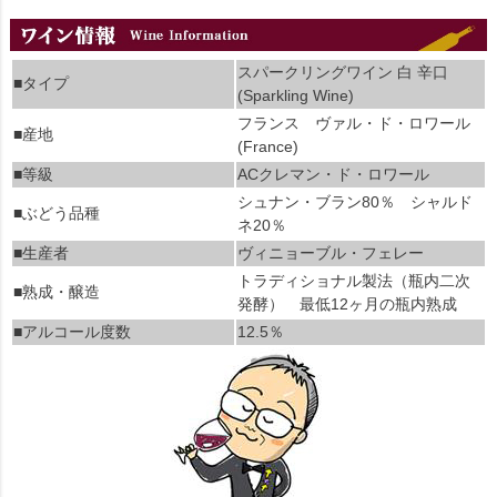
スパークリングワイン 白 辛口
■タイプ
(Sparkling Wine)
フランス ヴァル・ド・ロワール
■産地
(France)
■等級
ACクレマン・ド・ロワール
シュナン・ブラン80％ シャルド
■ぶどう品種
ネ20％
■生産者
ヴィニョーブル・フェレー
トラディショナル製法（瓶内二次
■熟成・醸造
発酵） 最低12ヶ月の瓶内熟成
■アルコール度数
12.5％