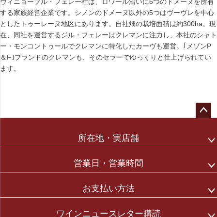
ヴィニョーブル・フェレー社は、ロワール沿いに6つのドメーヌを所有
する家族経営企業です。シノンのドメーヌ以外の5つはヴーヴレを中心
としたトゥーレーヌ地区にあります。自社畑の栽培面積は約300ha。現
在、同社を運営するジル・フェレーはクレマンに注力し、本社のシャト
ー・モンコントゥールでクレマンに特化したカーヴも運営。｢メゾンP
＆F｣ブランドのクレマンも、そのセラーでゆっくりと仕上げられてい
ます。
ペー
ジト
所在地・実店舗
ップ
へ
営業日・営業時間
お支払い方法
ワインニュースレター購読