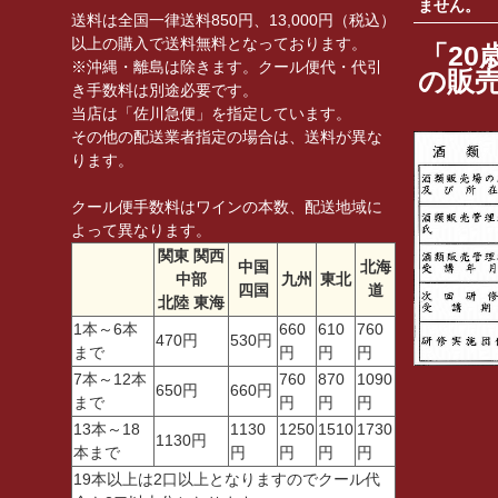
ません。
送料は全国一律送料850円、13,000円（税込）
以上の購入で送料無料となっております。
「20
※沖縄・離島は除きます。クール便代・代引
の販
き手数料は別途必要です。
当店は「佐川急便」を指定しています。
その他の配送業者指定の場合は、送料が異な
ります。
クール便手数料はワインの本数、配送地域に
よって異なります。
関東 関西
中国
北海
中部
九州
東北
四国
道
北陸 東海
1本～6本
660
610
760
470円
530円
まで
円
円
円
7本～12本
760
870
1090
650円
660円
まで
円
円
円
13本～18
1130
1250
1510
1730
1130円
本まで
円
円
円
円
19本以上は2口以上となりますのでクール代