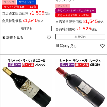
フランス
白ワイン辛口
フランス
麦ちゃん評価3.85＋～3.9点
赤ワイン・ミディアムボディー
1,595
当店通常販売価格
¥
税込
麦ちゃん評価3.85＋～3.9点
1,540
1,545
会員特別価格
¥
税込
当店通常販売価格
¥
税込
1,525
在庫切れ
会員特別価格
¥
税込
在庫切れ
詳細を見る
詳細を見る