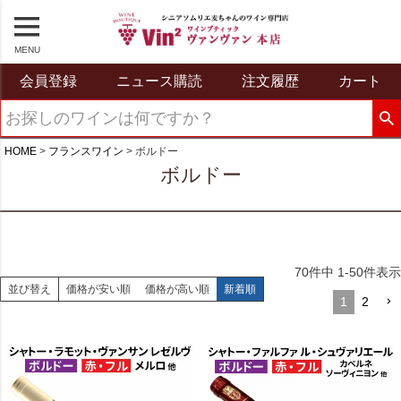
MENU
会員登録
ニュース購読
注文履歴
カート
HOME
フランスワイン
ボルドー
ボルドー
70
件中
1
-
50
件表示
並び替え
価格が安い順
価格が高い順
新着順
1
2