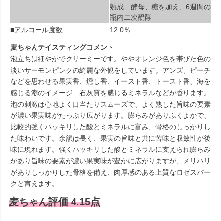
熟成 酵母、糖を加え、6週間の
瓶内二次醗酵
■アルコール度数
12.0％
麦ちゃんテイスティングコメント
泡立ちは細やかでクリーミーです。ややオレンジ色を帯びた色の
淡いサーモンピンクの綺麗な外観をしています。アンズ、ピーチ
などを思わせる果実香、燻し香、イースト香、トースト香、海を
感じる潮のイメージ、石灰質を感じるミネラルなどが香ります。
泡の刺激は心地よく口当たりスムーズで、よく熟した旨味の要素
が濃い果実味がたっぷり広がります。膨らみがありふくよかで、
比較的強くハッキリした酸とミネラルに富み、骨格のしっかりし
た味わいです。余韻は長く、果実の旨味と共に苦味と収斂性が後
味に現れます。強くハッキリした酸とミネラルに支えられ膨らみ
があり旨味の要素が濃い果実味が豊かに広がりますが、メリハリ
がありしっかりした骨格を備え、肉厚感のある上質なロゼスパー
クと言えます。
麦ちゃん評価 4.15点