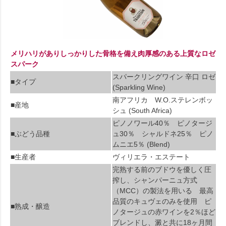
メリハリがありしっかりした骨格を備え肉厚感のある上質なロゼ
スパーク
スパークリングワイン 辛口 ロゼ
■タイプ
(Sparkling Wine)
南アフリカ W.O.ステレンボッ
■産地
シュ (South Africa)
ピノノワール40％ ピノタージ
■ぶどう品種
ュ30％ シャルドネ25％ ピノ
ムニエ5％ (Blend)
■生産者
ヴィリエラ・エステート
完熟する前のブドウを優しく圧
搾し、シャンパーニュ方式
（MCC）の製法を用いる 最高
品質のキュヴェのみを使用 ピ
■熟成・醸造
ノタージュの赤ワインを2％ほど
ブレンドし、澱と共に18ヶ月間