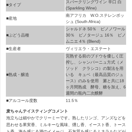
スパークリングワイン 辛口 白
■タイプ
(Sparkling Wine)
南アフリカ W.O.ステレンボッ
■産地
シュ (South Africa)
シャルドネ 50％ ピノノワール
■ぶどう品種
30％ ピノタージュ 16％ ピノ
ムニエ 4％ (Blend)
■生産者
ヴィリエラ・エステート
完熟する前のブドウを優しく圧
搾し、シャンパーニュ方式（メ
ソッド クラシコ）の製法を用
■熟成・醸造
いる キュベ（最高品質のジュ
ース）のみを使用 澱と共に18
ヶ月間熟成 酵母、糖を加え、6
週間の瓶内二次醗酵
■アルコール度数
11.5％
麦ちゃんテイスティングコメント
泡立ちは細やかでクリーミーです。熟したリンゴ、アンズなどを
思わせる果実香、ミルキーな風味、燻し香、イースト香、トース
ト香、海を感じる潮のイメージ、石灰質を感じるミネラルなどが