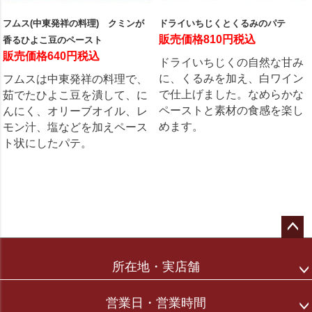
フムス(中東発祥の料理) クミンが
ドライいちじくとくるみのパテ
販売価格810円税込
香るひよこ豆のペースト
販売価格640円税込
ドライいちじくの自然な甘み
に、くるみを加え、白ワイン
フムスは中東発祥の料理で、
で仕上げました。なめらかな
茹でたひよこ豆を潰して、に
ペーストと素材の食感を楽し
んにく、オリーブオイル、レ
めます。
モン汁、塩などを加えペース
ト状にしたパテ。
ペー
ジト
所在地・実店舗
ップ
へ
営業日・営業時間