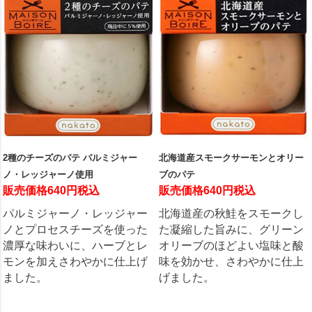
2種のチーズのパテ パルミジャー
北海道産スモークサーモンとオリー
ノ・レッジャーノ使用
ブのパテ
販売価格640円税込
販売価格640円税込
パルミジャーノ・レッジャー
北海道産の秋鮭をスモークし
ノとプロセスチーズを使った
た凝縮した旨みに、グリーン
濃厚な味わいに、ハーブとレ
オリーブのほどよい塩味と酸
モンを加えさわやかに仕上げ
味を効かせ、さわやかに仕上
ました。
げました。