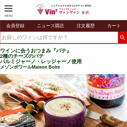
MENU
会員登録
ニュース購読
注文履歴
カート
ワインに合うおつまみ『パテ』
2種のチーズのパテ
パルミジャーノ・レッジャーノ使用
メゾンボワールMaison Boire