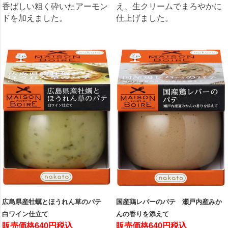
香ばしい粗く砕いたアーモン
え、生クリームでまろやかに
ドを加えました。
仕上げました。
広島県産牡蠣とほうれん草のパテ
国産鶏レバーのパテ 瀬戸内産みか
白ワイン仕立て
んの香りを添えて
販売価格640円税込
販売価格640円税込