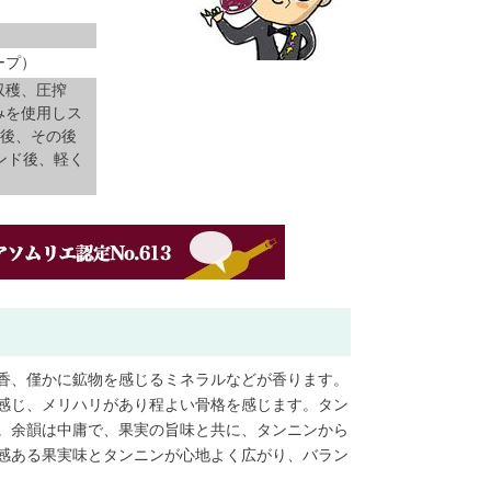
ープ）
に収穫、圧搾
みを使用しス
漬後、その後
ンド後、軽く
香、僅かに鉱物を感じるミネラルなどが香ります。
感じ、メリハリがあり程よい骨格を感じます。タン
。余韻は中庸で、果実の旨味と共に、タンニンから
感ある果実味とタンニンが心地よく広がり、バラン