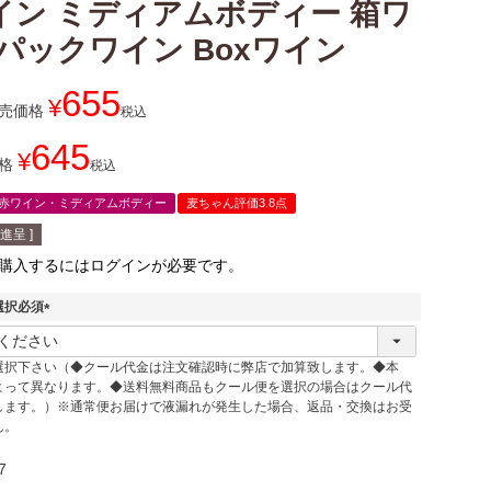
イン ミディアムボディー 箱ワ
 パックワイン Boxワイン
655
¥
売価格
税込
645
¥
格
税込
赤ワイン・ミディアムボディー
麦ちゃん評価3.8点
進呈 ]
購入するにはログインが必要です。
選択必須
(
必
選択下さい（◆クール代金は注文確認時に弊店で加算致します。◆本
須
よって異なります。◆送料無料商品もクール便を選択の場合はクール代
)
します。）※通常便お届けで液漏れが発生した場合、返品・交換はお受
ん。
7