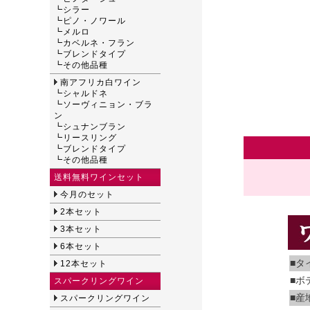
┗
シラー
┗
ピノ・ノワール
┗
メルロ
┗
カベルネ・フラン
┗
ブレンドタイプ
┗
その他品種
南アフリカ白ワイン
┗
シャルドネ
┗
ソーヴィニョン・ブラ
ン
┗
シュナンブラン
┗
リースリング
┗
ブレンドタイプ
┗
その他品種
送料無料ワインセット
今月のセット
2本セット
3本セット
6本セット
■タ
12本セット
■ボ
スパークリングワイン
■産
スパークリングワイン