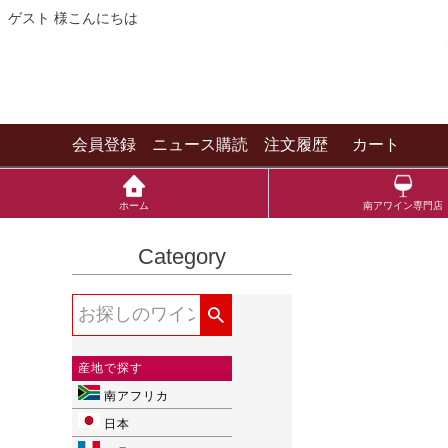
ゲスト 様こんにちは
会員登録
ニュース購読
注文履歴
カート
ホーム
南アワイン専門店
Category
産地で探す
南アフリカ
日本