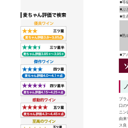
■等
■ぶ
■生
■熟
■ア
プラ
口の
ニン
由来
ス良