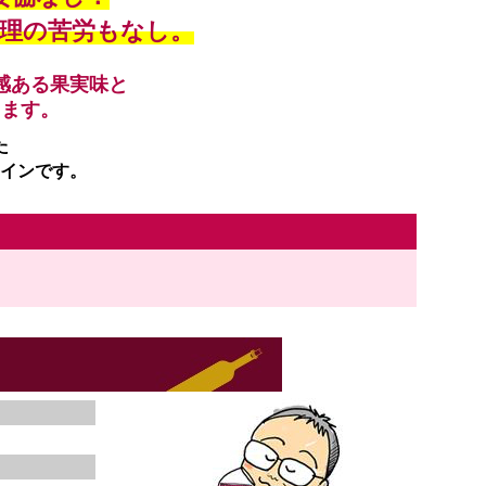
理の苦労もなし。
感ある果実味と
ります。
た
インです。