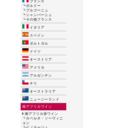
フランス
┗
ボルドー
┗
ブルゴーニュ
┗
シャンパーニュ
┗
その他フランス
イタリア
スペイン
ポルトガル
ドイツ
オーストリア
アメリカ
アルゼンチン
チリ
オーストラリア
ニュージーランド
南アフリカワイン
南アフリカ赤ワイン
┗
カベルネ・ソーヴィニ
ョン
┗
ピノタージュ