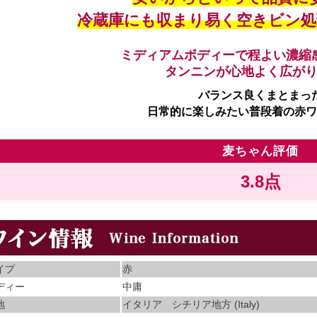
冷蔵庫にも収まり易く空きビン処
ミディアムボディーで程よい濃縮
タンニンが心地よく広が
バランス良くまとまっ
日常的に楽しみたい普段着の赤ワ
麦ちゃん評価
3.8点
イプ
赤
ディー
中庸
地
イタリア シチリア地方 (Italy)