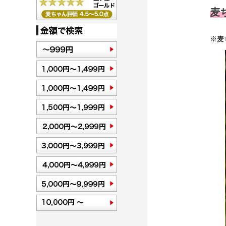
麦ち
※麦