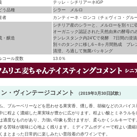
級
テッレ・シチリアーネIGP
どう品種
シラー メルロ
産者
カンティーネ・ロンコ（チェヴィコ・グル
シチリア産のシラーと、メルローを別々
オーガニック認証された天然由来の酵母の
成・醸造
テンレスタンク内24℃で発酵 7日間の浸
別々のタンクに移し6～8ヶ月間熟成 ブレ
清澄、ろ過して無菌パッキング
ルコール度数
13.0％
ノン・ヴィンテージコメント
（2019年3月30日試飲）
ム、ブルーベリーなどを思わせる果実香、燻し香、胡椒などのスパイス
中に程よく濃縮した果実味が豊かに広がります。程よい酸とミネラルを
は適度なものがあり、力強い印象も受けますが、柔らかくシルキーです
する苦味が後味に心地よく残ります。ミディアムボディーで程よい濃縮
くまとまった日常的に楽しみたい普段着の赤ワインです。