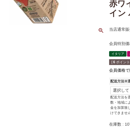
赤ワ
イン
当店通常販
会員特別価
イタリア
[
6
ポイント
会員価格で
配送方法※
配送方法を
数・地域に
金を加算致
けできませ
在庫数
10