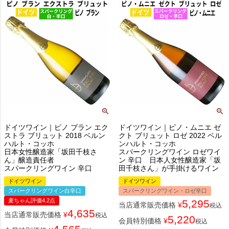
ドイツワイン｜ピノ ブラン エク
ドイツワイン｜ピノ・ムニエ ゼ
ストラ ブリュット 2018 ベルン
クト ブリュット ロゼ 2022 ベル
ハルト・コッホ
ンハルト・コッホ
日本女性醸造家「坂田千枝さ
スパークリングワイン ロゼワイ
ん」醸造責任者
ン 辛口 日本人女性醸造家「坂
スパークリングワイン 辛口
田千枝さん」が手掛けるワイン
ドイツワイン
ドイツワイン
スパークリングワイン白辛口
スパークリングワイン・ロゼ辛口
麦ちゃん評価4.2点
5,295
当店通常販売価格
¥
税込
4,635
当店通常販売価格
¥
税込
5,220
会員特別価格
¥
税込