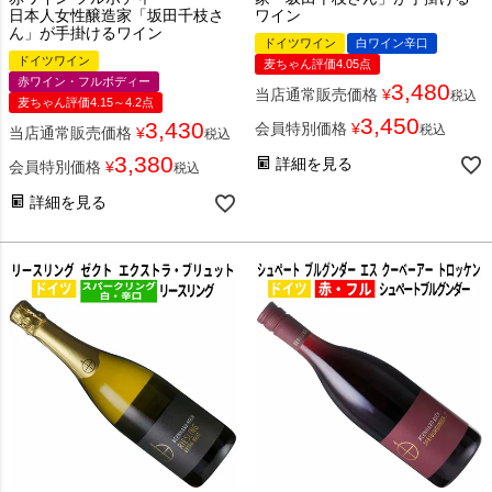
日本人女性醸造家「坂田千枝さ
ワイン
ん」が手掛けるワイン
ドイツワイン
白ワイン辛口
ドイツワイン
麦ちゃん評価4.05点
赤ワイン・フルボディー
3,480
当店通常販売価格
¥
税込
麦ちゃん評価4.15～4.2点
3,450
3,430
会員特別価格
¥
税込
当店通常販売価格
¥
税込
3,380
詳細を見る
会員特別価格
¥
税込
詳細を見る