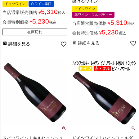
掛けるワイン
ドイツワイン
白ワイン辛口
ドイツワイン
5,310
当店通常販売価格
¥
税込
赤ワイン・フルボディー
5,230
5,310
会員特別価格
¥
税込
当店通常販売価格
¥
税込
5,230
在庫切れ
会員特別価格
¥
税込
詳細を見る
詳細を見る
ドイツワイン｜キルヒェンシュ
ドイツワイン｜ハインフェルダ