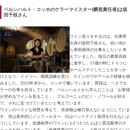
ベルンハルト・コッホのケラーマイスター(醸造責任者)は坂
田千枝さん
ワイン造りをするのは、兵庫県
出身の坂田千枝さん。幼い頃か
ら果樹栽培の仕事をしたいと考
えていました。地元の農業高校
に進学し、17歳の時にドイツに
ホームステイしたことがきっか
けとなり、ドイツへ。職業訓練を受け、ラインガウやアールで研修を積
みました。2013年末から、コッホで働いています。普段は、一人でセ
ラーの仕事を担当しています。ベルンハルトから学んだことは「お客様
が求めるワインを造ること」。ブルゴーニュのピノ・ノワールが好き
で、それに近づけていきたいと考えています。
ワインのベストな状態を考えて、添加物は極力加えないようにしていま
す。赤は基本的にノンフィルター、白はベントナイト処理を行わないよ
うにしています。低価格帯のワインにも1つ1つたんぱく質沈殿率のチ
ェックを行っています。「低価格帯のワインも、上級クラスのワインに