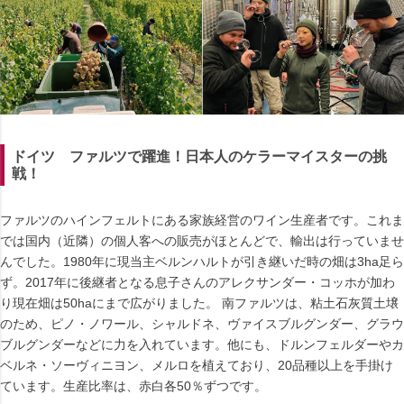
ドイツ ファルツで躍進！日本人のケラーマイスターの挑
戦！
ファルツのハインフェルトにある家族経営のワイン生産者です。これま
では国内（近隣）の個人客への販売がほとんどで、輸出は行っていませ
んでした。1980年に現当主ベルンハルトが引き継いだ時の畑は3ha足ら
ず。2017年に後継者となる息子さんのアレクサンダー・コッホが加わ
り現在畑は50haにまで広がりました。 南ファルツは、粘土石灰質土壌
のため、ピノ・ノワール、シャルドネ、ヴァイスブルグンダー、グラウ
ブルグンダーなどに力を入れています。他にも、ドルンフェルダーやカ
ベルネ・ソーヴィニヨン、メルロを植えており、20品種以上を手掛け
ています。生産比率は、赤白各50％ずつです。