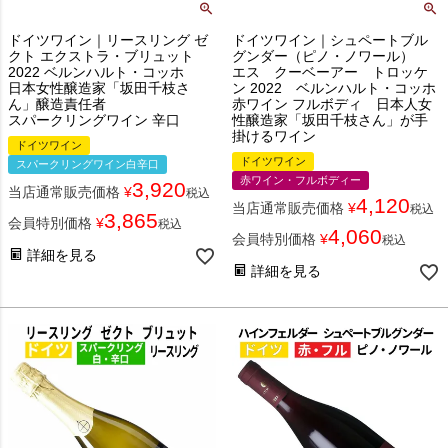
ドイツワイン｜リースリング ゼ
ドイツワイン｜シュペートブル
クト エクストラ・ブリュット
グンダー（ピノ・ノワール）
2022 ベルンハルト・コッホ
エス クーベーアー トロッケ
日本女性醸造家「坂田千枝さ
ン 2022 ベルンハルト・コッホ
ん」醸造責任者
赤ワイン フルボディ 日本人女
スパークリングワイン 辛口
性醸造家「坂田千枝さん」が手
掛けるワイン
ドイツワイン
ドイツワイン
スパークリングワイン白辛口
赤ワイン・フルボディー
3,920
当店通常販売価格
¥
税込
4,120
当店通常販売価格
¥
税込
3,865
会員特別価格
¥
税込
4,060
会員特別価格
¥
税込
詳細を見る
詳細を見る