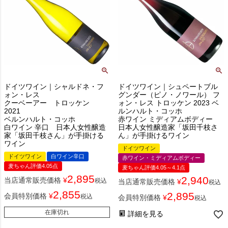
ドイツワイン｜シャルドネ・フ
ドイツワイン｜シュペートブル
ォン・レス
グンダー（ピノ・ノワール） フ
クーベーアー トロッケン
ォン・レス トロッケン 2023 ベ
2021
ルンハルト・コッホ
ベルンハルト・コッホ
赤ワイン ミディアムボディー
白ワイン 辛口 日本人女性醸造
日本人女性醸造家「坂田千枝さ
家「坂田千枝さん」が手掛ける
ん」が手掛けるワイン
ワイン
ドイツワイン
ドイツワイン
白ワイン辛口
赤ワイン・ミディアムボディー
麦ちゃん評価4.05点
麦ちゃん評価4.05～4.1点
2,895
2,940
当店通常販売価格
¥
税込
当店通常販売価格
¥
税込
2,855
2,895
会員特別価格
¥
税込
会員特別価格
¥
税込
在庫切れ
詳細を見る