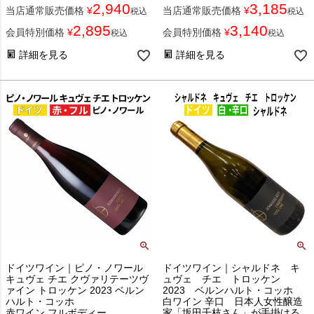
2,940
3,185
当店通常販売価格
¥
当店通常販売価格
¥
税込
税込
2,895
3,140
会員特別価格
¥
会員特別価格
¥
税込
税込
詳細を見る
詳細を見る
ドイツワイン｜ピノ・ノワール
ドイツワイン｜シャルドネ キ
キュヴェ チエ クヴァリテーツヴ
ュヴェ チエ トロッケン
ァイン トロッケン 2023 ベルン
2023 ベルンハルト・コッホ
ハルト・コッホ
白ワイン 辛口 日本人女性醸造
赤ワイン フルボディー
家「坂田千枝さん」が手掛ける