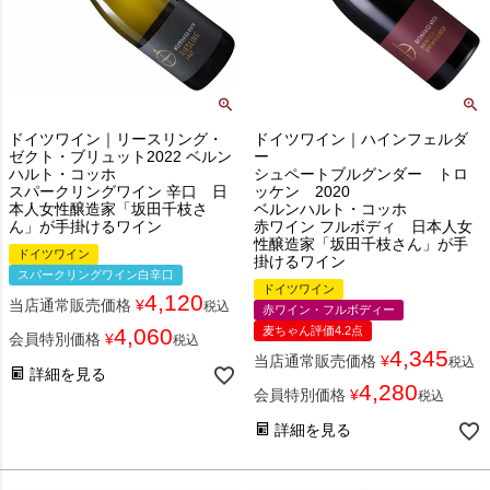
ドイツワイン｜リースリング・
ドイツワイン｜ハインフェルダ
ゼクト・ブリュット2022 ベルン
ー
ハルト・コッホ
シュペートブルグンダー トロ
スパークリングワイン 辛口 日
ッケン 2020
本人女性醸造家「坂田千枝さ
ベルンハルト・コッホ
ん」が手掛けるワイン
赤ワイン フルボディ 日本人女
性醸造家「坂田千枝さん」が手
ドイツワイン
掛けるワイン
スパークリングワイン白辛口
ドイツワイン
4,120
当店通常販売価格
¥
税込
赤ワイン・フルボディー
4,060
麦ちゃん評価4.2点
会員特別価格
¥
税込
4,345
当店通常販売価格
¥
税込
詳細を見る
4,280
会員特別価格
¥
税込
詳細を見る