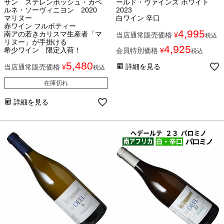
サン ステレンボッシュ・カベ
ールド・ヴァインズ ホワイト
ルネ・ソーヴィニヨン 2020
2023
マリヌー
白ワイン 辛口
赤ワイン フルボティー
4,995
南アの若きカリスマ生産者「マ
当店通常販売価格
¥
税込
リヌー」が手掛ける
4,925
希少ワイン 限定入荷！
会員特別価格
¥
税込
5,480
詳細を見る
当店通常販売価格
¥
税込
在庫切れ
詳細を見る