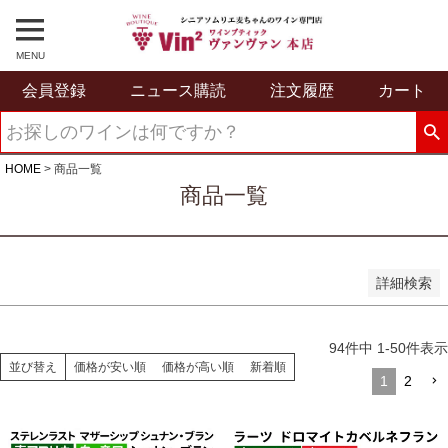
予約商品のみを表示
並び順
MENU
新着順
会員登録
ニュース購読
注文履歴
カート
登録順
価格が安い順
価格が高い順
優先度順
HOME
商品一覧
レビュー順
商品一覧
キーワードヒット順
検索
詳細検索
94
件中
1
-
50
件表示
並び替え
価格が安い順
価格が高い順
新着順
1
2