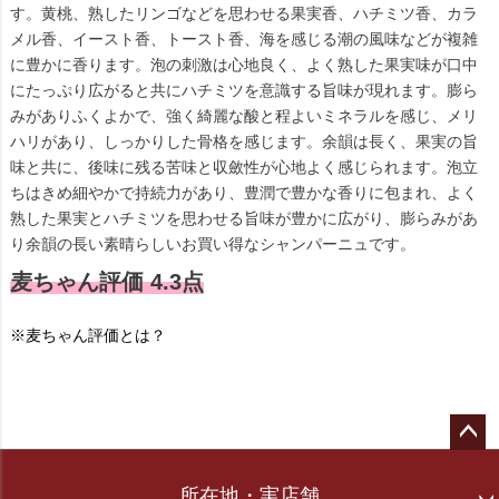
す。黄桃、熟したリンゴなどを思わせる果実香、ハチミツ香、カラ
メル香、イースト香、トースト香、海を感じる潮の風味などが複雑
に豊かに香ります。泡の刺激は心地良く、よく熟した果実味が口中
にたっぷり広がると共にハチミツを意識する旨味が現れます。膨ら
みがありふくよかで、強く綺麗な酸と程よいミネラルを感じ、メリ
ハリがあり、しっかりした骨格を感じます。余韻は長く、果実の旨
味と共に、後味に残る苦味と収斂性が心地よく感じられます。泡立
ちはきめ細やかで持続力があり、豊潤で豊かな香りに包まれ、よく
熟した果実とハチミツを思わせる旨味が豊かに広がり、膨らみがあ
り余韻の長い素晴らしいお買い得なシャンパーニュです。
麦ちゃん評価 4.3点
※麦ちゃん評価とは？
ペー
ジト
所在地・実店舗