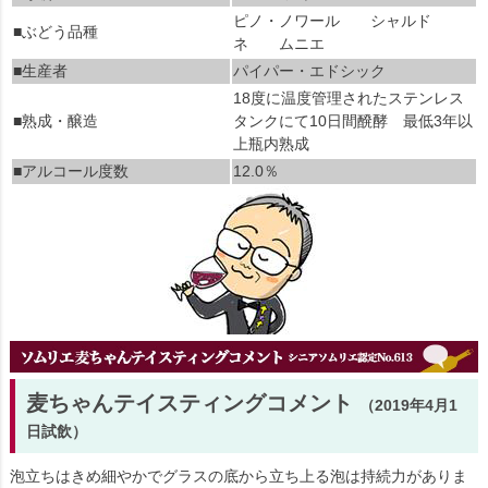
ピノ・ノワール シャルド
■ぶどう品種
ネ ムニエ
■生産者
パイパー・エドシック
18度に温度管理されたステンレス
■熟成・醸造
タンクにて10日間醗酵 最低3年以
上瓶内熟成
■アルコール度数
12.0％
麦ちゃんテイスティングコメント
（2019年4月1
日試飲）
泡立ちはきめ細やかでグラスの底から立ち上る泡は持続力がありま