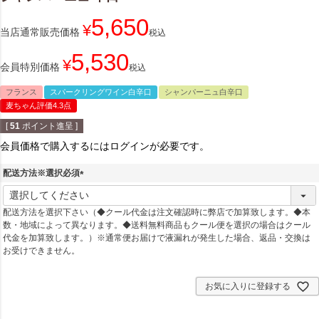
5,650
¥
当店通常販売価格
税込
5,530
¥
会員特別価格
税込
フランス
スパークリングワイン白辛口
シャンパーニュ白辛口
麦ちゃん評価4.3点
[
51
ポイント進呈 ]
会員価格で購入するにはログインが必要です。
配送方法※選択必須
(
必
配送方法を選択下さい（◆クール代金は注文確認時に弊店で加算致します。◆本
須
数・地域によって異なります。◆送料無料商品もクール便を選択の場合はクール
)
代金を加算致します。）※通常便お届けで液漏れが発生した場合、返品・交換は
お受けできません。
お気に入りに登録する