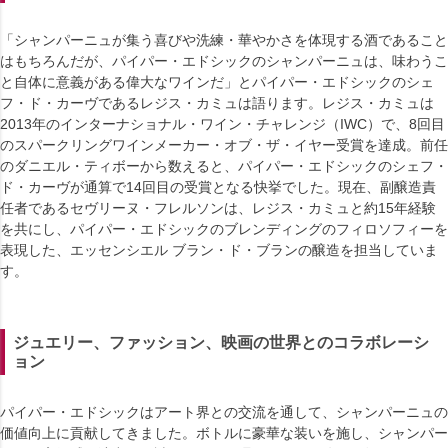
「シャンパーニュが集う喜びや洗練・華やかさを体現する酒であること
はもちろんだが、パイパー・エドシックのシャンパーニュは、味わうこ
と自体に意義がある偉大なワインだ」とパイパー・エドシックのシェ
フ・ド・カーヴであるレジス・カミュは語ります。レジス・カミュは
2013年のインターナショナル・ワイン・チャレンジ（IWC）で、8回目
のスパークリングワインメーカー・オブ・ザ・イヤー受賞を達成。前任
のダニエル・ティボーから数えると、パイパー・エドシックのシェフ・
ド・カーヴが通算で14回目の受賞となる快挙でした。現在、副醸造責
任者であるセヴリーヌ・フレルソンは、レジス・カミュと約15年経験
を共にし、パイパー・エドシックのブレンディングのフィロソフィーを
表現した、エッセンシエル ブラン・ド・ブランの醸造を担当していま
す。
ジュエリー、ファッション、映画の世界とのコラボレーシ
ョン
パイパー・エドシックはアート界との交流を通して、シャンパーニュの
価値向上に貢献してきました。ボトルに豪華な装いを施し、シャンパー