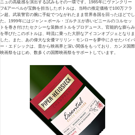
ニュの高級感を演出する試みもその一環です。1985年にヴァンクリー
フ&アーペルが宝飾を担当したボトルは、当時の推定価格で100万フラ
ン超。武装警官の腕に手錠でつながれたまま世界各国を回ったほどでし
た。1999年にはジャン＝ポール・ゴルチエが赤いビニールのコルセッ
トを巻き付けたセクシーな装飾ボトルをプロデュース。官能的な膨らみ
を帯びたこのボトルは、時流に乗った大胆なアイコンオブジェとなりま
した。また、あの偉大な女優マリリン・モンローを夢中にさせたパイパ
ー・エドシックは、昔から映画界と深い関係をもっており、カンヌ国際
映画祭をはじめ、数多くの国際映画祭をサポートしています。