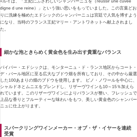
=ルイは、「王妃にふさわしいシャンパーニュを（reussir une cuvee
digne d une reine）」という強い思いをもっていました。この言葉どお
りに洗練を極めたエドシックのシャンパーニュは宮廷で人気を博すよう
になり、当時のフランス王妃マリー・アントワネットへ献上されまし
た。
細かな泡ときらめく黄金色を生み出す貴重なバランス
パイパー・エドシックは、モンターニュ・ド・ランス地区からコート・
デ・バール地区に至る広大なブドウ畑を所有しており、その中から厳選
した100あまりの畑のブドウを使用します。 ピノ・ノワールを中心に、
シャルドネとムニエをブレンドし、リザーヴワインも10～15％加えら
れています。このリザーヴワインによりバランスが整い、フレッシュで
上品な香りとフルーティーな味わいをもつ、美しい黄金色のシャンパー
ニュに仕上がります。
スパークリングワインメーカー・オブ・ザ・イヤーを連続
受賞