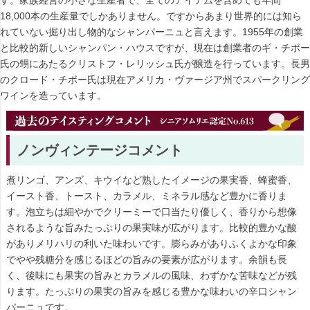
す。家族経営の小さな生産者で、全てのアイテムを含めても年間
18,000本の生産量でしかありません。ですからあまり世界的には知ら
れていない掘り出し物的なシャンパーニュと言えます。1955年の創業
と比較的新しいシャンパン・ハウスですが、現在は創業者のギ・チボー
氏の甥にあたるクリストフ・レリッシュ氏が醸造を行っています。長男
のクロード・チボー氏は現在アメリカ・ヴァージア州でスパークリング
ワインを造っています。
ノンヴィンテージコメント
煮リンゴ、アンズ、キウイなど熟したイメージの果実香、蜂蜜香、
イースト香、トースト、カラメル、ミネラル感など豊かに香りま
す。泡立ちは細やかでクリーミーで口当たり優しく、香りから想像
されるような旨みたっぷりの果実味が広がります。比較的豊かな酸
がありメリハリの利いた味わいです。膨らみがありふくよかな印象
でやや残糖分を感じるほどの旨みの要素が広がります。余韻も長
く、後味にも果実の旨みとカラメルの風味、わずかな苦味などが残
ります。たっぷりの果実の旨みを感じる豊かな味わいの辛口シャン
パーニュです。