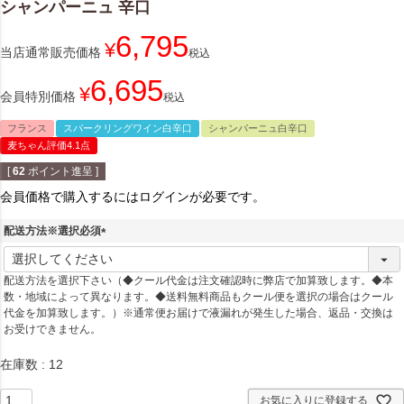
シャンパーニュ 辛口
6,795
¥
当店通常販売価格
税込
6,695
¥
会員特別価格
税込
フランス
スパークリングワイン白辛口
シャンパーニュ白辛口
麦ちゃん評価4.1点
[
62
ポイント進呈 ]
会員価格で購入するにはログインが必要です。
配送方法※選択必須
(
必
配送方法を選択下さい（◆クール代金は注文確認時に弊店で加算致します。◆本
須
数・地域によって異なります。◆送料無料商品もクール便を選択の場合はクール
)
代金を加算致します。）※通常便お届けで液漏れが発生した場合、返品・交換は
お受けできません。
在庫数
12
お気に入りに登録する