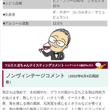
ピノ・ノワール80％ シャルドネ
■ぶどう品種
20％
ギ・チボー （レコルタン・マニュ
■生産者
ピュラン）
■アルコール度数
12.0％
ノンヴィンテージコメント
（2022年8月4日再試
飲）
泡立ちは強めで、きめ細やか、グラスの底から立ち上る泡は持続力
があります。熟したリンゴ、ハチミツ香、イースト香、トースト
香、海を感じる潮の風味、石灰質を感じるミネラルなどが香りま
す。泡の刺激は心地良く口当たりスムーズ、よく熟したリンゴをイ