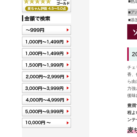
■熟
■ア
■添
チェ
香、
ら由
力強
後味
豊潤
程よ
ンテ
麦ち