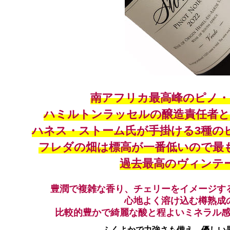
南アフリカ最高峰のピノ・
ハミルトンラッセルの醸造責任者と
ハネス・ストーム氏が手掛ける3種の
フレダの畑は標高が一番低いので最
過去最高のヴィンテ
豊潤で複雑な香り、チェリーをイメージす
心地よく溶け込む樽熟成
比較的豊かで綺麗な酸と程よいミネラル
ふくよかで力強さも備え、優しい