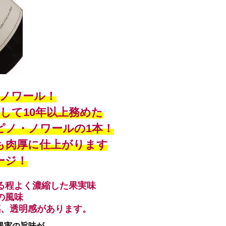
ノワール！
して10年以上務めた
ピノ・ノワールの1本！
も肉厚に仕上がります
ージ！
る程よく濃縮した果実味
の風味
感、透明感があります。
果実の旨味が