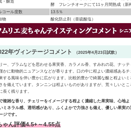
成・醸造
酵 フレンチオークにて11ヶ月間熟成（新樽
ルコール度数
13.5％
加物
酸化防止剤（亜硫酸塩）
2022年ヴィンテージコメント
（2025年4月23日試飲）
リー、プラムなどを思わせる果実香、カラメル香、すみれの花、ナッテ
僅かに動物的ニュアンスなどが香ります。口の中に程よい濃縮感あるチ
来する風味を伴い豊かに広がります。比較的豊かで綺麗な酸と程よいミ
さを備えています。タンニンは程よいものがありますが、荒々しいとこ
に長く残ります。
で複雑な香り、チェリーをイメージする程よく濃縮した果実味、心地よ
いミネラル感、透明感があり、ふくよかで力強さも備え、優しい果実の
ージです。
ゃん評価4.5+～4.55点