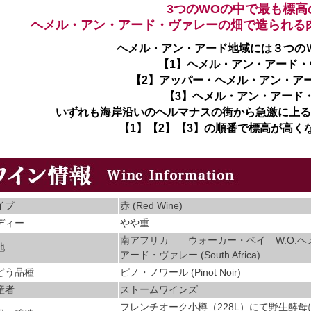
3つのWOの中で最も標高
ヘメル・アン・アード・ヴァレーの畑で造られる
ヘメル・アン・アード地域には３つの
【1】ヘメル・アン・アード・
【2】アッパー・ヘメル・アン・ア
【3】ヘメル・アン・アード
いずれも海岸沿いのヘルマナスの街から急激に上る
【1】【2】【3】の順番で標高が高く
イプ
赤 (Red Wine)
ディー
やや重
南アフリカ ウォーカー・ベイ W.O.ヘ
地
アード・ヴァレー (South Africa)
どう品種
ピノ・ノワール (Pinot Noir)
産者
ストームワインズ
フレンチオーク小樽（228L）にて野生酵