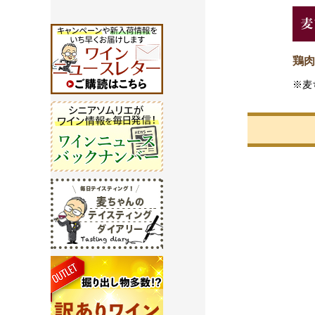
鶏肉
※麦