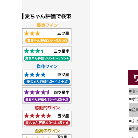
■タ
■ボ
■産
■ぶ
■生