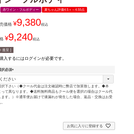
赤ワイン・フルボディー
麦ちゃん評価4.5＋～4.55点
9,380
¥
売価格
税込
9,240
¥
格
税込
進呈 ]
購入するにはログインが必要です。
選択必須
(
必
選択下さい（◆クール代金は注文確認時に弊店で加算致します。◆本
須
よって異なります。◆送料無料商品もクール便を選択の場合はクール代
)
します。）※通常便お届けで液漏れが発生した場合、返品・交換はお受
ん。
お気に入りに登録する