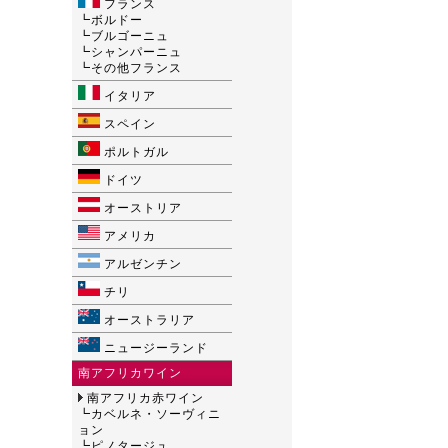
フランス
┗
ボルドー
┗
ブルゴーニュ
┗
シャンパーニュ
┗
その他フランス
イタリア
スペイン
ポルトガル
ドイツ
オーストリア
アメリカ
アルゼンチン
チリ
オーストラリア
ニュージーランド
南アフリカワイン
南アフリカ赤ワイン
┗
カベルネ・ソーヴィニ
ョン
┗
ピノタージュ