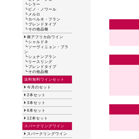
┗
シラー
┗
ピノ・ノワール
┗
メルロ
┗
カベルネ・フラン
┗
ブレンドタイプ
┗
その他品種
南アフリカ白ワイン
┗
シャルドネ
┗
ソーヴィニョン・ブラ
ン
┗
シュナンブラン
┗
リースリング
┗
ブレンドタイプ
┗
その他品種
送料無料ワインセット
今月のセット
2本セット
3本セット
6本セット
12本セット
スパークリングワイン
スパークリングワイン