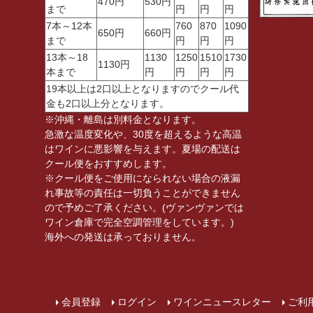
470円
530円
まで
円
円
円
7本～12本
760
870
1090
650円
660円
まで
円
円
円
13本～18
1130
1250
1510
1730
1130円
本まで
円
円
円
円
19本以上は2口以上となりますのでクール代
金も2口以上分となります。
※沖縄・離島は別料金となります。
急激な温度変化や、30度を超えるような高温
はワインに悪影響を与えます。夏場の配送は
クール便をおすすめします。
※クール便をご使用になられない場合の液漏
れ事故等の責任は一切負うことができません
ので予めご了承ください。(ヴァンヴァンでは
ワイン倉庫で完全空調管理をしています。)
海外への発送は承っておりません。
会員登録
ログイン
ワインニュースレター
ご利