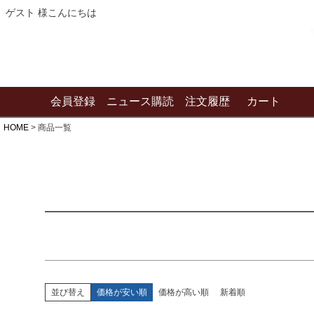
〜
ゲスト 様こんにちは
商品タグ
セール
限定
再入荷
翌日発送
サイズ
会員登録
ニュース購読
注文履歴
カート
指定なし
S
M
22.5cm
23.0cm
HOME
商品一覧
カラー
レッド
ブルー
イエロー
並び替え
価格が安い順
価格が高い順
新着順