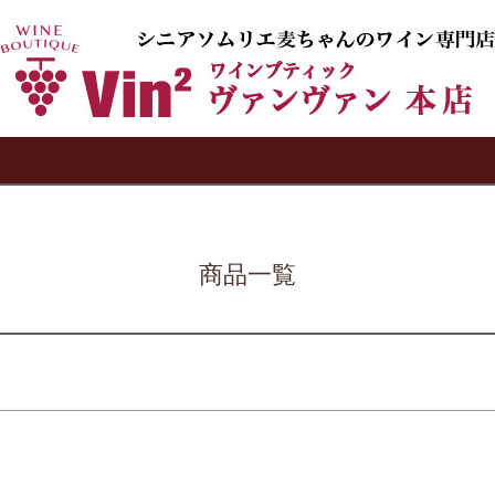
バンドル販売
予約商品
予約商品のみを表示
検索
並び順
新着順
登録順
価格が安
キーワードヒット順
商品一覧
検索