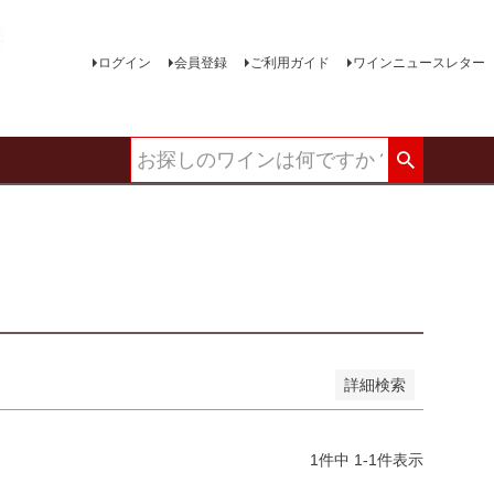
ログイン
会員登録
ご利用ガイド
ワインニュースレター
い順
価格が高い順
優先度順
レビュー順
詳細検索
1
件中
1
-
1
件表示