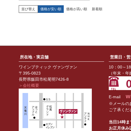
並び替え
価格が安い順
価格が高い順
新着順
所在地・実店舗
営業日・営
ワインブティック ヴァンヴァン
10：00～1
〒395-0823
（年末・年
長野県飯田市松尾明7426-8
＞会社概要
w
E-mail
※メールの
ご了承くだ
当日14時
お正月休み