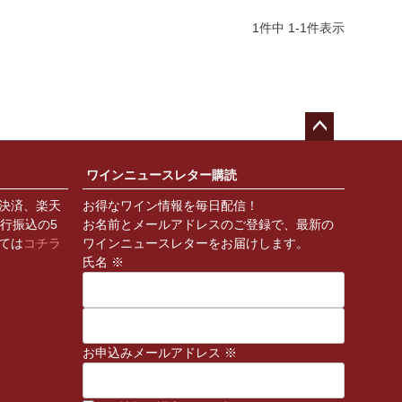
1
件中
1
-
1
件表示
ペー
ジト
ワインニュースレター購読
ップ
決済、楽天
お得なワイン情報を毎日配信！
へ
銀行振込の5
お名前とメールアドレスのご登録で、最新の
ては
コチラ
ワインニュースレターをお届けします。
氏名 ※
お申込みメールアドレス ※