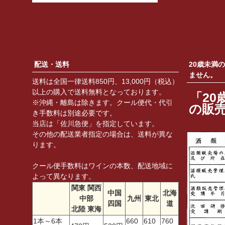
配送・送料
20歳未満
ません。
送料は全国一律送料850円、13,000円（税込）
以上の購入で送料無料となっております。
「20
※沖縄・離島は除きます。クール便代・代引
の販
き手数料は別途必要です。
当店は「佐川急便」を指定しています。
その他の配送業者指定の場合は、送料が異な
ります。
クール便手数料はワインの本数、配送地域に
よって異なります。
関東 関西
中国
北海
中部
九州
東北
四国
道
北陸 東海
1本～6本
660
610
760