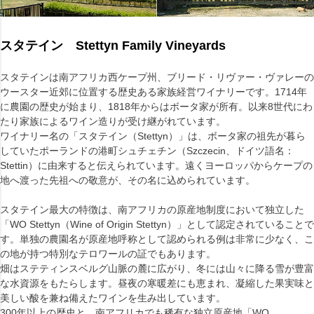
スタテイン Stettyn Family Vineyards
スタテインは南アフリカ西ケープ州、ブリード・リヴァー・ヴァレーの
ウースター近郊に位置する歴史ある家族経営ワイナリーです。1714年
に農園の歴史が始まり、1818年からはボータ家が所有。以来8世代にわ
たり家族によるワイン造りが受け継がれています。
ワイナリー名の「スタテイン（Stettyn）」は、ボータ家の祖先が暮ら
していたポーランドの港町シュチェチン（Szczecin、ドイツ語名：
Stettin）に由来すると伝えられています。遠くヨーロッパからケープの
地へ渡った先祖への敬意が、その名に込められています。
スタテイン最大の特徴は、南アフリカの原産地制度において独立した
「WO Stettyn（Wine of Origin Stettyn）」として認定されていることで
す。単独の農園名が原産地呼称として認められる例は非常に少なく、こ
の地が持つ特別なテロワールの証でもあります。
畑はステティンスベルグ山脈の麓に広がり、冬には山々に降る雪が豊富
な水資源をもたらします。昼夜の寒暖差にも恵まれ、凝縮した果実味と
美しい酸を兼ね備えたワインを生み出しています。
300年以上の歴史と、南アフリカでも稀有な独立原産地「WO