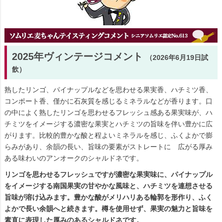
2025年ヴィンテージコメント
（2026年6月19日試
飲）
熟したリンゴ、パイナップルなどを思わせる果実香、ハチミツ香、
コンポート香、僅かに石灰質を感じるミネラルなどが香ります。口
の中によく熟したリンゴを思わせるフレッシュ感ある果実味が、ハ
チミツをイメージする濃密な果実とハチミツの旨味を伴い豊かに広
がります。比較的豊かな酸と程よいミネラルを感じ、ふくよかで膨
らみがあり、余韻の長い、旨味の要素がストレートに 広がる厚み
ある味わいのアンオークのシャルドネです。
リンゴを思わせるフレッシュですが濃密な果実味に、パイナップル
をイメージする南国果実の甘やかな風味と、ハチミツを連想させる
旨味が溶け込みます。豊かな酸がメリハリある輪郭を形作り、ふく
よかで長い余韻へと続きます。樽を使用せず、果実の魅力と旨味を
素直に表現した厚みのあるシャルドネです。