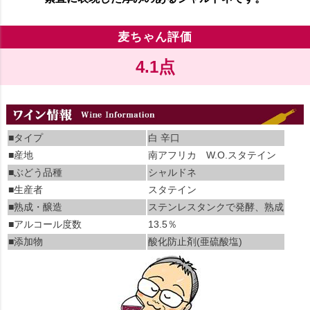
麦ちゃん評価
4.1点
■タイプ
白 辛口
■産地
南アフリカ W.O.スタテイン
■ぶどう品種
シャルドネ
■生産者
スタテイン
■熟成・醸造
ステンレスタンクで発酵、熟成
■アルコール度数
13.5％
■添加物
酸化防止剤(亜硫酸塩)