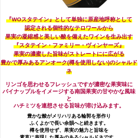
『WOスタテイン』として単独に原産地呼称として
認定される個性的なテロワールから
果実の凝縮感と美しい酸を備えたワインを生み出す
『スタテイン・ファミリー・ヴィンヤーズ』
果実の濃蜜した旨味がストレートにに広がる
豊かで厚みあるアンオーク(樽を使用しない)のシャルド
ネ
リンゴを思わせるフレッシュですが濃密な果実味に
パイナップルをイメージする南国果実の甘やかな風味
と
ハチミツを連想させる旨味が溶け込みます。
豊かな酸がメリハリある輪郭を形作り
ふくよかで長い余韻へと続きます。
樽を使用せず、果実の魅力と旨味を
素直に表現した厚みのあるシャルドネです。