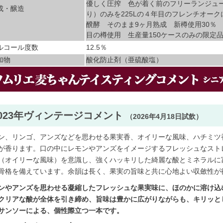
優しく圧搾 色が着く前のフリーランジュ
成・醸造
り）のみを225Lの４年目のフレンチオー
醗酵 そのまま9ヶ月熟成 新樽使用30％ 
目の樽使用 生産量150ケースのみの限定
ルコール度数
12.5％
加物
酸化防止剤（亜硫酸塩）
2023年ヴィンテージコメント
（2026年4月18日試飲）
ン、リンゴ、アンズなどを思わせる果実香、オイリーな風味、ハチミツ
が香ります。口の中にレモンやアンズをイメージするフレッシュなスト
（オイリーな風味）を意識し、強くハッキリした綺麗な酸とミネラルに
骨格を備えています。余韻は長く、果実の旨味と共に心地よい収斂性が
ンやアンズを思わせる凝縮したフレッシュな果実味に、ほのかに溶け込
クリアな酸が全体を引き締め、旨味は豊かに広がりながらも、キリッと
サンソーによる、個性際立つ一本です。