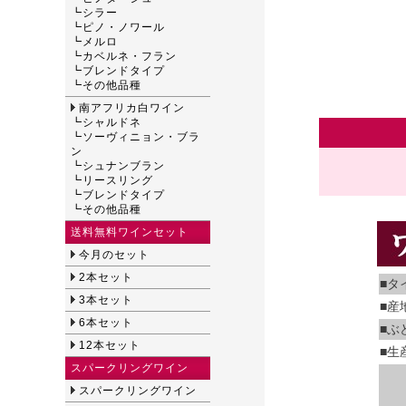
┗
シラー
┗
ピノ・ノワール
┗
メルロ
┗
カベルネ・フラン
┗
ブレンドタイプ
┗
その他品種
南アフリカ白ワイン
┗
シャルドネ
┗
ソーヴィニョン・ブラ
ン
┗
シュナンブラン
┗
リースリング
┗
ブレンドタイプ
┗
その他品種
送料無料ワインセット
今月のセット
2本セット
■タ
3本セット
■産
6本セット
■ぶ
12本セット
■生
スパークリングワイン
スパークリングワイン