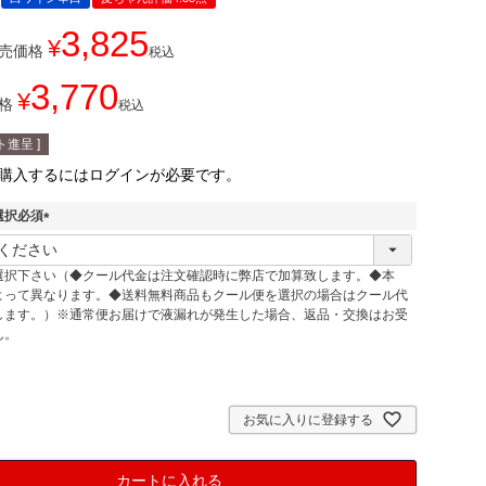
3,825
¥
売価格
税込
3,770
¥
格
税込
進呈 ]
購入するにはログインが必要です。
選択必須
(
必
選択下さい（◆クール代金は注文確認時に弊店で加算致します。◆本
須
よって異なります。◆送料無料商品もクール便を選択の場合はクール代
)
します。）※通常便お届けで液漏れが発生した場合、返品・交換はお受
ん。
お気に入りに登録する
カートに入れる