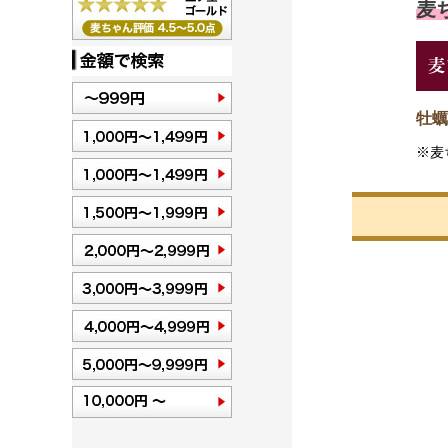
麦ち
牡蠣
※麦