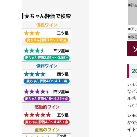
■熟
■ア
■添
レモ
など
ル感
った
レモ
かで
イト