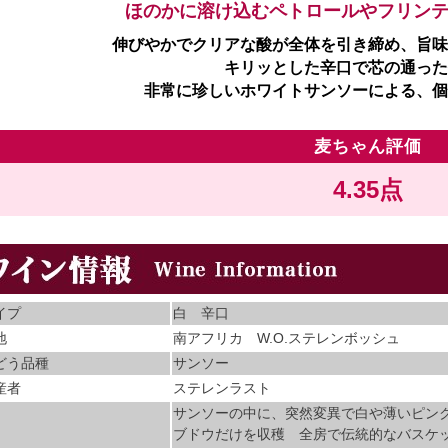
ほのかに溶け込むペトロールやフリン
伸びやかでクリアな酸が全体を引き締め、旨味
キリッとした辛口で芯の通った
非常に珍しいホワイトサンソーによる、個
麦ちゃん評価
4.35点
イプ
白 辛口
地
南アフリカ W.O.ステレンボッシュ
どう品種
サンソー
産者
ステレンラスト
サンソーの中に、突然変異で白や薄いピン
ブドウだけを収穫 全房で伝統的なバスケ