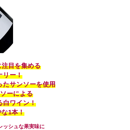
に注目を集める
ナリー！
ったサンソーを使用
ソーによる
る白ワイン！
少な1本！
レッシュな果実味に