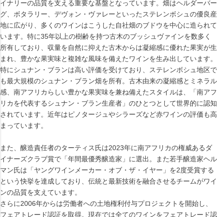
イナリーの品質を支える重要な基盤となっています。畑はヘルダーバー
グ、ボタラリー、デヴォン・ヴァレーといったステレンボシュの優良産
地に広がり、多くのワインはこうした自社畑のブドウを中心に造られて
います。特に35年以上の樹齢を持つ古木のブッシュヴァインを数多く
所有しており、収量を自然に抑えた古木からは凝縮感に優れた果実が生
まれ、豊かな果実味と複雑な風味を備えたワインを生み出しています。
特にシュナン・ブランは高い評価を受けており、ステレンボシュ地区で
も最大規模のシュナン・ブラン畑を所有。古木由来の凝縮感とミネラル
感、南アフリカらしい豊かな果実味を兼ね備えたスタイルは、「南アフ
リカを代表するシュナン・ブラン生産者」のひとつとして世界的に認知
されています。近年はピノタージュやシラーズなど赤ワインの評価も高
まっています。
また、醸造責任者のターティス氏は2023年に南アフリカの権威あるダ
イナーズクラブ賞で「年間最優秀醸造家」に選出。また若手醸造家ヘル
マン氏は「ヤングワインメーカー・オブ・ザ・イヤー」を2度受賞する
という快挙を達成しており、伝統と最新技術を融合させるチームがワイ
ンの品質を支えています。
さらに2006年からは労働者への土地権利付与プロジェクトを開始し、
フェアトレード認証を取得。現在では全てのワインをフェアトレード認