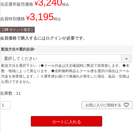
3,240
¥
当店通常販売価格
税込
3,195
¥
会員特別価格
税込
[
29
ポイント進呈 ]
会員価格で購入するにはログインが必要です。
配送方法※選択必須
(
必
配送方法を選択下さい（◆クール代金は注文確認時に弊店で加算致します。◆本
須
数・地域によって異なります。◆送料無料商品もクール便を選択の場合はクール
)
代金を加算致します。）※通常便お届けで液漏れが発生した場合、返品・交換は
お受けできません。
在庫数
11
お気に入りに登録する
カートに入れる