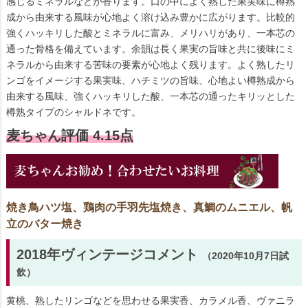
感じるミネラルなどが香ります。口の中によく熟した果実味に樽熟
成から由来する風味が心地よく溶け込み豊かに広がります。比較的
強くハッキリした酸とミネラルに富み、メリハリがあり、一本芯の
通った骨格を備えています。余韻は長く果実の旨味と共に後味にミ
ネラルから由来する苦味の要素が心地よく残ります。よく熟したリ
ンゴをイメージする果実味、ハチミツの旨味、心地よい樽熟成から
由来する風味、強くハッキリした酸、一本芯の通ったキリッとした
樽熟タイプのシャルドネです。
麦ちゃん評価 4.15点
焼き鳥ハツ塩、鶏肉の手羽先塩焼き、真鯛のムニエル、帆
立のバター焼き
2018年ヴィンテージコメント
（2020年10月7日試
飲）
黄桃、熟したリンゴなどを思わせる果実香、カラメル香、ヴァニラ