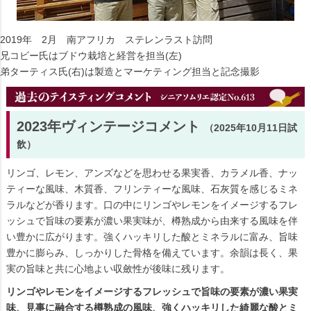
2019年 2月 南アフリカ ステレンラスト訪問
兄コビー氏はブドウ栽培と経営を担当(左)
弟ターティス氏(右)は製造とマーケティング担当と記念撮影
2023年ヴィンテージコメント
（2025年10月11日試
飲）
リンゴ、レモン、アンズなどを思わせる果実香、カラメル香、ナッ
ティーな風味、木質香、フリンティーな風味、石灰質を感じるミネ
ラルなどが香ります。口の中にリンゴやレモンをイメージするフレ
ッシュで旨味の要素が濃い果実味が、樽熟成から由来する風味を伴
い豊かに広がります。強くハッキリした酸とミネラルに富み、旨味
豊かに膨らみ、しっかりした骨格を備えています。余韻は長く、果
実の旨味と共に心地よい収斂性が後味に残ります。
リンゴやレモンをイメージするフレッシュで旨味の要素が濃い果実
味、見事に融合する樽熟成の風味、強くハッキリした綺麗な酸とミ