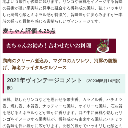
地よい収斂性が後味に残ります。リンゴや黄桃をイメージする旨味
の要素が濃い果実味と見事に融合する樽熟成の風味、強くハッキリ
した綺麗な酸とミネラル感が特徴的、旨味豊かに膨らみますが一本
芯の通った骨格を感じる素晴らしいヴィンテージです。
麦ちゃん評価 4.25点
鶏肉のクリーム煮込み、マグロのカツレツ、河豚の唐揚
げ、海老フライタルタルソース
2021年ヴィンテージコメント
（2023年5月14日試
飲）
黄桃、熟したリンゴなどを思わせる果実香、カラメル香、ハチミツ
香、燻し香、木質香、ナッティーな風味、オイリーな風味、石灰質
を感じるミネラルなどが豊かに香ります。口の中に黄桃や熟したリ
ンゴをイメージする果実味が、樽熟成から由来する風味とハチミツ
の旨味を伴い豊かに広がります。比較的豊かでハッキリした酸とミ