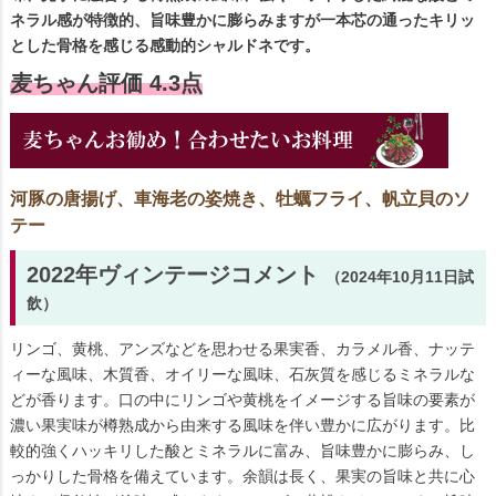
ネラル感が特徴的、旨味豊かに膨らみますが一本芯の通ったキリッ
とした骨格を感じる感動的シャルドネです。
麦ちゃん評価 4.3点
河豚の唐揚げ、車海老の姿焼き、牡蠣フライ、帆立貝のソ
テー
2022年ヴィンテージコメント
（2024年10月11日試
飲）
リンゴ、黄桃、アンズなどを思わせる果実香、カラメル香、ナッテ
ィーな風味、木質香、オイリーな風味、石灰質を感じるミネラルな
どが香ります。口の中にリンゴや黄桃をイメージする旨味の要素が
濃い果実味が樽熟成から由来する風味を伴い豊かに広がります。比
較的強くハッキリした酸とミネラルに富み、旨味豊かに膨らみ、し
っかりした骨格を備えています。余韻は長く、果実の旨味と共に心