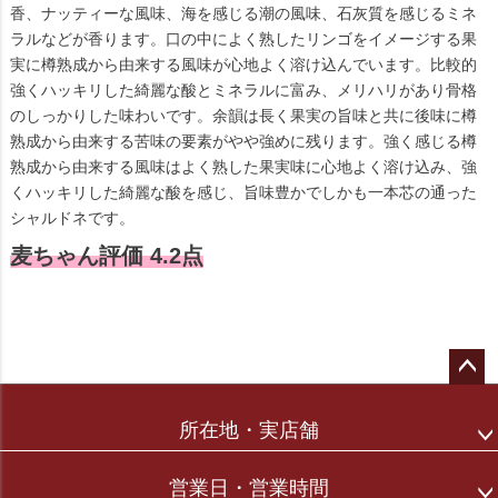
香、ナッティーな風味、海を感じる潮の風味、石灰質を感じるミネ
ラルなどが香ります。口の中によく熟したリンゴをイメージする果
実に樽熟成から由来する風味が心地よく溶け込んでいます。比較的
強くハッキリした綺麗な酸とミネラルに富み、メリハリがあり骨格
のしっかりした味わいです。余韻は長く果実の旨味と共に後味に樽
熟成から由来する苦味の要素がやや強めに残ります。強く感じる樽
熟成から由来する風味はよく熟した果実味に心地よく溶け込み、強
くハッキリした綺麗な酸を感じ、旨味豊かでしかも一本芯の通った
シャルドネです。
麦ちゃん評価 4.2点
ペー
ジト
所在地・実店舗
ップ
へ
営業日・営業時間