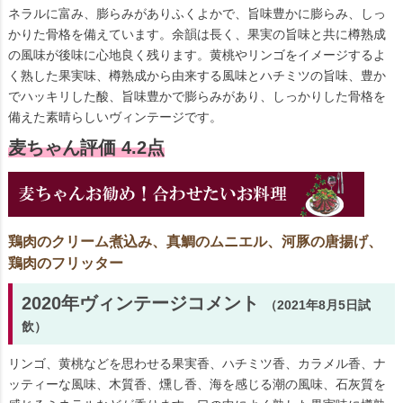
ネラルに富み、膨らみがありふくよかで、旨味豊かに膨らみ、しっ
かりた骨格を備えています。余韻は長く、果実の旨味と共に樽熟成
の風味が後味に心地良く残ります。黄桃やリンゴをイメージするよ
く熟した果実味、樽熟成から由来する風味とハチミツの旨味、豊か
でハッキリした酸、旨味豊かで膨らみがあり、しっかりした骨格を
備えた素晴らしいヴィンテージです。
麦ちゃん評価 4.2点
鶏肉のクリーム煮込み、真鯛のムニエル、河豚の唐揚げ、
鶏肉のフリッター
2020年ヴィンテージコメント
（2021年8月5日試
飲）
リンゴ、黄桃などを思わせる果実香、ハチミツ香、カラメル香、ナ
ッティーな風味、木質香、燻し香、海を感じる潮の風味、石灰質を