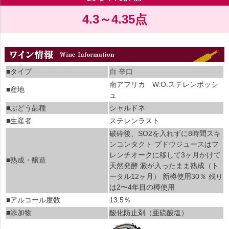
4.3～4.35点
■タイプ
白 辛口
南アフリカ W.O.ステレンボッシ
■産地
ュ
■ぶどう品種
シャルドネ
■生産者
ステレンラスト
破砕後、SO2を入れずに8時間スキ
ンコンタクト ブドウジュースはフ
レンチオークに移して3ヶ月かけて
■熟成・醸造
天然発酵 澱が入ったまま熟成（ト
ータル12ヶ月） 新樽使用30％ 残り
は2〜4年目の樽使用
■アルコール度数
13.5％
■添加物
酸化防止剤（亜硫酸塩）