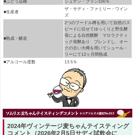
■ぶどう品種
シュナン・ブラン100％
ザ・サディ・ファミリー・ワイン
■生産者
ズ
2つのフードル樽を用いて自然のス
ピードに任せてゆっくりと野生酵
母による自然醗酵 マロラクティ
■熟成・醸造
ック発酵あり ブレンドし、オー
クの古い大樽を用いてシュール・
リーにて12ヶ月間熟成
■アルコール度数
13.5％
2024年ヴィンテージ麦ちゃんテイスティング
コメント（2026年2月5日サディ試飲会に