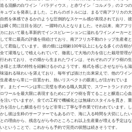
造る混醸の白ワイン「パラディウス」と赤ワイン「コルメラ」の２つの
キュヴェを発表しました。これらのボトルには、まるで南アフリカの大
自然を体感できるかのような圧倒的なスケール感が表現されており、彼
は瞬く間に注目を浴び、一躍時の人となりました。それ以来、南アフリ
カにおいて最も革新的でインスピレーションに溢れるワインメーカーと
して常に最高の評価を得続けており、南アフリカ不動のトップ生産者と
して君臨しています。 彼の畑には樹齢100年以上にもなる多くの古樹が
全て灌漑なしで植えられていて、徹底して大地の力を信じた栽培管理が
行われており、その畑から生まれたワインは、それぞれのブドウ樹の生
き様と土壌の特性を紐解けるかのようです。格式を感じさせながらも滋
味溢れる味わいを湛えており、毎年ずば抜けた出来栄えで、他のワイン
生産者から常に一目置かれ、熱いリスペクトの眼差しが注がれていま
す。またイーベンは常に完璧を求める職人気質で、スワートランドのテ
ロワールを最大限に表現するためにブドウ樹を育てることと醸造に心血
を注いでいますが、全ての工程で機械化とは無縁のスタイルを貫き、重
力を活かした醸造を行うなど非常に丁寧な手作業で行われています。し
かし彼は生粋のサーファーでもあるので、海に入る時間を大切にしたい
との理由から、残念ながら今のところこれ以上生産量が増える予定はな
いということで、これからも予約で完売の状態は続きそうです。