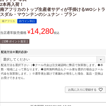
2本再入荷！
南アフリカのトップ生産者サディが手掛けるWOシトラ
スダル・マウンテンのシュナン・ブラン
南アフリカ
白ワイン辛口
14,280
¥
当店通常販売価格
税込
[
130
ポイント進呈 ]
配送方法※選択必須
(
必
配送方法を選択下さい（◆クール代金は注文確認時に弊店で加算致します。◆本
須
数・地域によって異なります。◆送料無料商品もクール便を選択の場合はクール
)
代金を加算致します。）※通常便お届けで液漏れが発生した場合、返品・交換は
お受けできません。
お気に入りに登録する