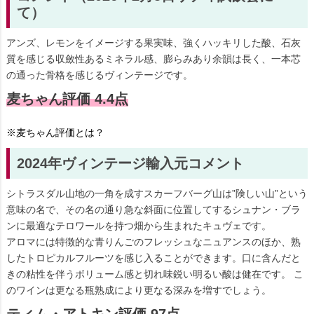
て）
アンズ、レモンをイメージする果実味、強くハッキリした酸、石灰
質を感じる収斂性あるミネラル感、膨らみあり余韻は長く、一本芯
の通った骨格を感じるヴィンテージです。
麦ちゃん評価 4.4点
※麦ちゃん評価とは？
2024年ヴィンテージ輸入元コメント
シトラスダル山地の一角を成すスカーフバーグ山は”険しい山”という
意味の名で、その名の通り急な斜面に位置してするシュナン・ブラ
ンに最適なテロワールを持つ畑から生まれたキュヴェです。
アロマには特徴的な青りんごのフレッシュなニュアンスのほか、熟
したトロピカルフルーツを感じ入ることができます。口に含んだと
きの粘性を伴うボリューム感と切れ味鋭い明るい酸は健在です。 こ
のワインは更なる瓶熟成により更なる深みを増すでしょう。