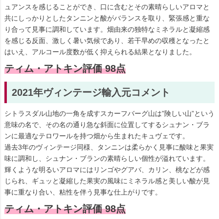
ュアンスを感じることができ、口に含むとその素晴らしいアロマと
共にしっかりとしたタンニンと酸がバランスを取り、緊張感と重な
り合って見事に調和しています。畑由来の独特なミネラルと凝縮感
を感じる反面、激しく暑い気候であり、若干早めの収穫となったと
はいえ、アルコール度数が低く抑えられる結果となりました。
ティム・アトキン評価 98点
2021年ヴィンテージ輸入元コメント
シトラスダル山地の一角を成すスカーフバーグ山は”険しい山”という
意味の名で、その名の通り急な斜面に位置してするシュナン・ブラ
ンに最適なテロワールを持つ畑から生まれたキュヴェです。
過去3年のヴィンテージ同様、タンニンは柔らかく見事に酸味と果実
味に調和し、シュナン・ブランの素晴らしい個性が溢れています。
輝くような明るいアロマにはリンゴやグアバ、カリン、桃などが感
じられ、ギュッと凝縮した果実の風味にミネラル感と美しい酸が見
事に重なり合い、粘性を伴う見事な仕上がりです。
ティム・アトキン評価 98点