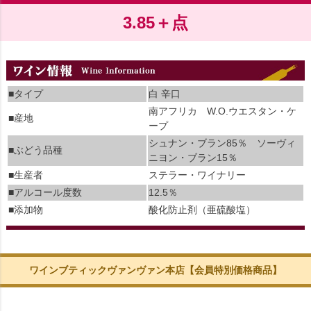
3.85＋点
■タイプ
白 辛口
南アフリカ W.O.ウエスタン・ケ
■産地
ープ
シュナン・ブラン85％ ソーヴィ
■ぶどう品種
ニヨン・ブラン15％
■生産者
ステラー・ワイナリー
■アルコール度数
12.5％
■添加物
酸化防止剤（亜硫酸塩）
ワインブティックヴァンヴァン本店【会員特別価格商品】