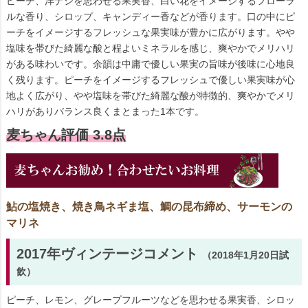
ピーチ、洋ナシを思わせる果実香、白い花をイメージするフローラ
ルな香り、シロップ、キャンディー香などが香ります。口の中にピ
ーチをイメージするフレッシュな果実味が豊かに広がります。やや
塩味を帯びた綺麗な酸と程よいミネラルを感じ、爽やかでメリハリ
がある味わいです。余韻は中庸で優しい果実の旨味が後味に心地良
く残ります。ピーチをイメージするフレッシュで優しい果実味が心
地よく広がり、やや塩味を帯びた綺麗な酸が特徴的、爽やかでメリ
ハリがありバランス良くまとまった1本です。
麦ちゃん評価 3.8点
鮎の塩焼き、焼き鳥ネギま塩、鯛の昆布締め、サーモンの
マリネ
2017年ヴィンテージコメント
（2018年1月20日試
飲）
ピーチ、レモン、グレープフルーツなどを思わせる果実香、シロッ