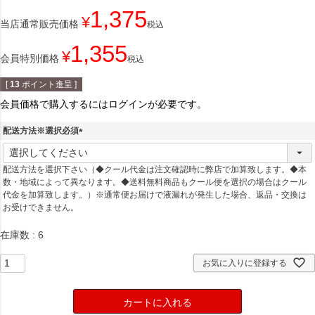
1,375
¥
当店通常販売価格
税込
1,355
¥
会員特別価格
税込
[
13
ポイント進呈 ]
会員価格で購入するにはログインが必要です。
配送方法※選択必須
(
必
配送方法を選択下さい（◆クール代金は注文確認時に弊店で加算致します。◆本
須
数・地域によって異なります。◆送料無料商品もクール便を選択の場合はクール
)
代金を加算致します。）※通常便お届けで液漏れが発生した場合、返品・交換は
お受けできません。
在庫数
6
お気に入りに登録する
カートに入れる