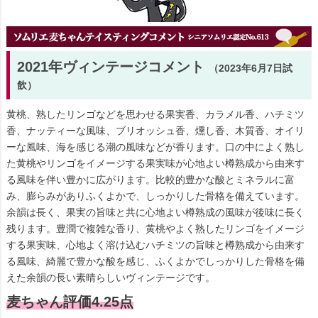
2021年ヴィンテージコメント
（2023年6月7日試
飲）
黄桃、熟したリンゴなどを思わせる果実香、カラメル香、ハチミツ
香、ナッティーな風味、ブリオッシュ香、燻し香、木質香、オイリ
ーな風味、海を感じる潮の風味などが香ります。口の中によく熟し
た黄桃やリンゴをイメージする果実味が心地よい樽熟成から由来す
る風味を伴い豊かに広がります。比較的豊かな酸とミネラルに富
み、膨らみがありふくよかで、しっかりした骨格を備えています。
余韻は長く、果実の旨味と共に心地よい樽熟成の風味が後味に長く
残ります。豊潤で複雑な香り、黄桃やよく熟したリンゴをイメージ
する果実味、心地よく溶け込むハチミツの旨味と樽熟成から由来す
る風味、綺麗で豊かな酸を感じ、ふくよかでしっかりした骨格を備
えた余韻の長い素晴らしいヴィンテージです。
麦ちゃん評価4.25点