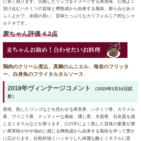
に長く残ります。完熟したリンゴをイメージする果実味、心地よく
溶け込むハチミツの旨味と樽熟成から由来する風味、膨らみがあり
ふくよかで、余韻の長い、旨味たっぷりなカリフォルニア的なシャ
ルドネです。
麦ちゃん評価 4.2点
鶏肉のクリーム煮込、真鯛のムニエル、海老のフリッタ
ー、白身魚のフライタルタルソース
2018年ヴィンテージコメント
（2020年3月16日試
飲）
黄桃、熟したリンゴなどを思わせる果実香、ハチミツ香、カラメル
香、ヴァニラ香、ナッティーな風味、燻し香、木質香、石灰質を感
じるミネラルなどが香ります。口の中によく熟した旨味の要素が濃
い果実味がやや強めに感じる樽熟成から由来する風味を伴って豊か
に広がります。比較的強くハッキリした綺麗な酸とミネラルに富