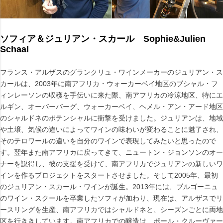
ソフィア＆ジュリアン・スカール Sophie&Julien
Schaal
フランス・アルザスのグランクリュ・ワインメーカーのジュリアン・ス
カールは、2003年に南アフリカ・ウォーカーベイ地区のブシャル・フ
ィンレーソンの収穫を手伝いに来た際、南アフリカの冷涼地区、特にエ
ルギン、オーバーバーグ、ウォーカーベイ、ヘメル・アン・アード地区
のシャルドネのポテンシャルに衝撃を受けました。ジュリアンは、地域
や土壌、気候の違いによってワインの味わいが変わることに魅了され、
そのテロワールの違いを自分のワインで表現してみたいと思ったので
す。翌年また南アフリカに戻ってきて、ニュートン・ジョンソンのオー
ナーを説得し、彼の支援を受けて、南アフリカでジュリアンの新しいワ
インを作るプロジェクトをスタートさせました。そして2005年、最初
のジュリアン・スカール・ワインが誕生。2013年には、ブルゴーニュ
のワイン・スクールを卒業したソフィが加わり、現在は、アルザスでリ
ースリングを生産、南アフリカではシャルドネと、シーズンごとに両地
区を行ききしています。南アフリカでの醸造は、ポール・クルーヴァー