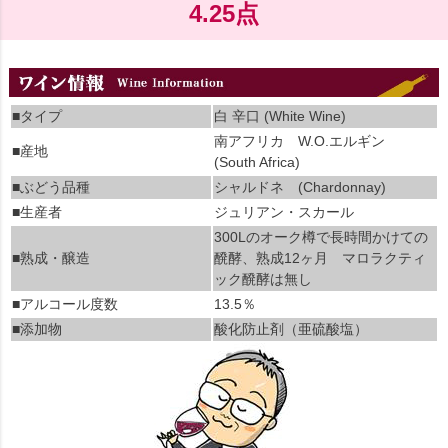
4.25点
■タイプ
白 辛口 (White Wine)
南アフリカ W.O.エルギン
■産地
(South Africa)
■ぶどう品種
シャルドネ (Chardonnay)
■生産者
ジュリアン・スカール
300Lのオーク樽で長時間かけての
■熟成・醸造
醗酵、熟成12ヶ月 マロラクティ
ック醗酵は無し
■アルコール度数
13.5％
■添加物
酸化防止剤（亜硫酸塩）