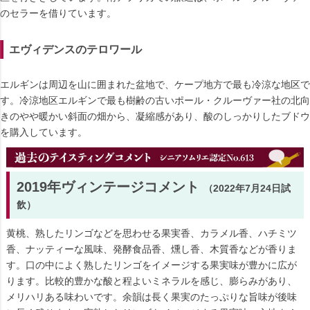
のセラーを借りています。
エヴィデンスのテロワール
エルギンは周辺を山に囲まれた盆地で、ケープ地方で最も冷涼な地区で
す。冷涼地区エルギンで最も樹齢の古いポール・クルーヴァー社の北向
きのやや暖かい斜面の畑から、凝縮感があり、酸のしっかりしたブドウ
を購入しています。
2019年ヴィンテージコメント
（2022年7月24日試
飲）
黄桃、熟したリンゴなどを思わせる果実香、カラメル香、ハチミツ
香、ナッティーな風味、発酵食品香、燻し香、木質香などが香りま
す。口の中によく熟したリンゴをイメージする果実味が豊かに広が
ります。比較的豊かな酸と程よいミネラルを感じ、膨らみがあり、
メリハリある味わいです。余韻は長く果実のたっぷりな旨味が後味