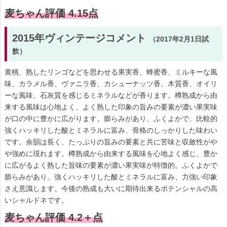
麦ちゃん評価 4.15点
2015年ヴィンテージコメント
（2017年2月1日試
飲）
黄桃、熟したリンゴなどを思わせる果実香、蜂蜜香、ミルキーな風
味、カラメル香、ヴァニラ香、カシューナッツ香、木質香、オイリ
ーな風味、石灰質を感じるミネラルなどが香ります。樽熟成から由
来する風味は心地よく、よく熟した印象の旨みの要素が濃い果実味
が口の中に豊かに広がります。膨らみがあり、ふくよかで、比較的
強くハッキリした酸とミネラルに富み、骨格のしっかりした味わい
です。余韻は長く、たっぷりの旨みの要素と共に苦味と収斂性がや
や強めに現れます。樽熟成から由来する風味を心地よく感じ、豊か
に広がるよく熟した旨味の要素が濃い果実味が特徴的。ふくよかで
膨らみがあり、強くハッキリした酸とミネラルに富み、力強い印象
さえ意識します。今後の熟成も大いに期待出来るポテンシャルの高
いシャルドネです。
麦ちゃん評価 4.2＋点