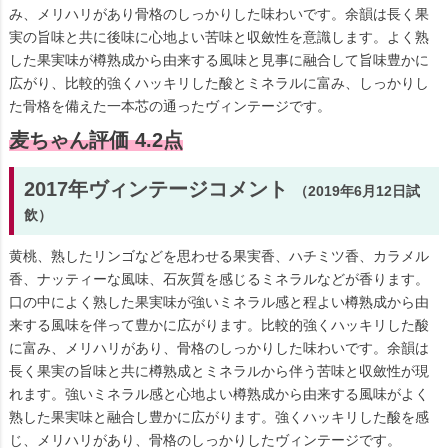
み、メリハリがあり骨格のしっかりした味わいです。余韻は長く果
実の旨味と共に後味に心地よい苦味と収斂性を意識します。よく熟
した果実味が樽熟成から由来する風味と見事に融合して旨味豊かに
広がり、比較的強くハッキリした酸とミネラルに富み、しっかりし
た骨格を備えた一本芯の通ったヴィンテージです。
麦ちゃん評価 4.2点
2017年ヴィンテージコメント
（2019年6月12日試
飲）
黄桃、熟したリンゴなどを思わせる果実香、ハチミツ香、カラメル
香、ナッティーな風味、石灰質を感じるミネラルなどが香ります。
口の中によく熟した果実味が強いミネラル感と程よい樽熟成から由
来する風味を伴って豊かに広がります。比較的強くハッキリした酸
に富み、メリハリがあり、骨格のしっかりした味わいです。余韻は
長く果実の旨味と共に樽熟成とミネラルから伴う苦味と収斂性が現
れます。強いミネラル感と心地よい樽熟成から由来する風味がよく
熟した果実味と融合し豊かに広がります。強くハッキリした酸を感
じ、メリハリがあり、骨格のしっかりしたヴィンテージです。