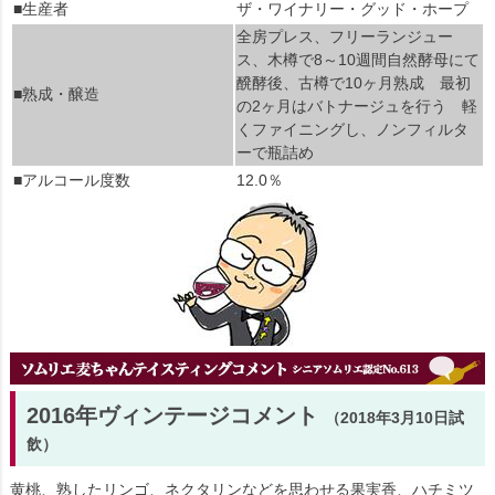
■生産者
ザ・ワイナリー・グッド・ホープ
全房プレス、フリーランジュー
ス、木樽で8～10週間自然酵母にて
醗酵後、古樽で10ヶ月熟成 最初
■熟成・醸造
の2ヶ月はバトナージュを行う 軽
くファイニングし、ノンフィルタ
ーで瓶詰め
■アルコール度数
12.0％
2016年ヴィンテージコメント
（2018年3月10日試
飲）
黄桃、熟したリンゴ、ネクタリンなどを思わせる果実香、ハチミツ