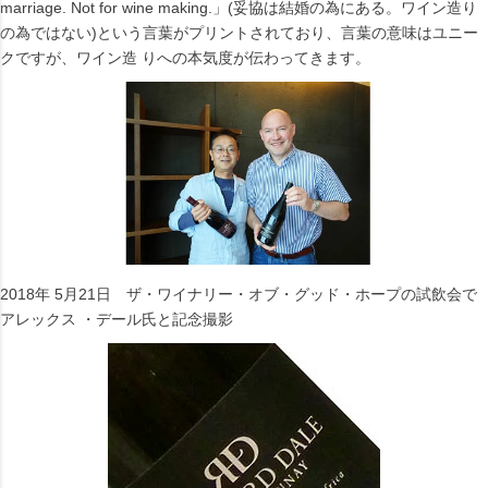
marriage. Not for wine making.」(妥協は結婚の為にある。ワイン造り
の為ではない)という言葉がプリントされており、言葉の意味はユニー
クですが、ワイン造 りへの本気度が伝わってきます。
2018年 5月21日 ザ・ワイナリー・オブ・グッド・ホープの試飲会で
アレックス ・デール氏と記念撮影