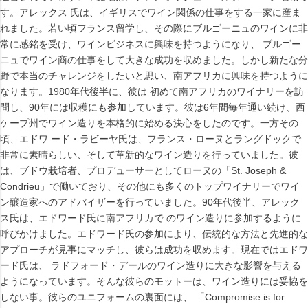
す。アレックス 氏は、イギリスでワイン関係の仕事をする一家に産ま
れました。若い頃フランス留学し、その際にブルゴーニュのワインに非
常に感銘を受け、ワインビジネスに興味を持つようになり、 ブルゴー
ニュでワイン商の仕事をして大きな成功を収めました。しかし新たな分
野で本当のチャレンジをしたいと思い、南アフリカに興味を持つように
なります。1980年代後半に、彼は 初めて南アフリカのワイナリーを訪
問し、90年には収穫にも参加しています。彼は6年間毎年通い続け、西
ケープ州でワイン造りを本格的に始める決心をしたのです。一方その
頃、エドワ ード・ラビーヤ氏は、フランス・ローヌとラングドックで
非常に素晴らしい、そして革新的なワイン造りを行っていました。彼
は、ブドウ栽培者、プロデューサーとしてローヌの「St. Joseph &
Condrieu」で働いており、その他にも多くのトップワイナリーでワイ
ン醸造家へのアドバイザーを行っていました。90年代後半、アレック
ス氏は、エドワード氏に南アフリカで のワイン造りに参加するように
呼びかけました。エドワード氏の参加により、伝統的な方法と先進的な
アプローチが見事にマッチし、彼らは成功を収めます。現在ではエドワ
ード氏は、 ラドフォード・デールのワイン造りに大きな影響を与える
ようになっています。そんな彼らのモットーは、ワイン造りには妥協を
しない事。彼らのユニフォームの裏面には、 「Compromise is for