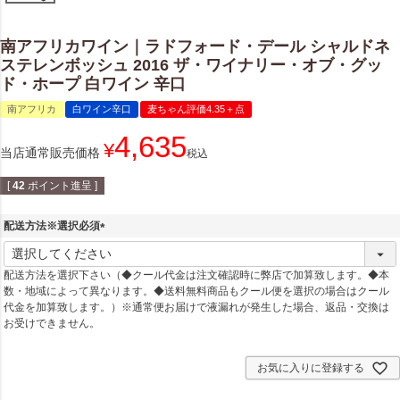
南アフリカワイン｜ラドフォード・デール シャルドネ
ステレンボッシュ 2016 ザ・ワイナリー・オブ・グッ
ド・ホープ 白ワイン 辛口
南アフリカ
白ワイン辛口
麦ちゃん評価4.35＋点
4,635
¥
当店通常販売価格
税込
[
42
ポイント進呈 ]
配送方法※選択必須
(
必
配送方法を選択下さい（◆クール代金は注文確認時に弊店で加算致します。◆本
須
数・地域によって異なります。◆送料無料商品もクール便を選択の場合はクール
)
代金を加算致します。）※通常便お届けで液漏れが発生した場合、返品・交換は
お受けできません。
お気に入りに登録する