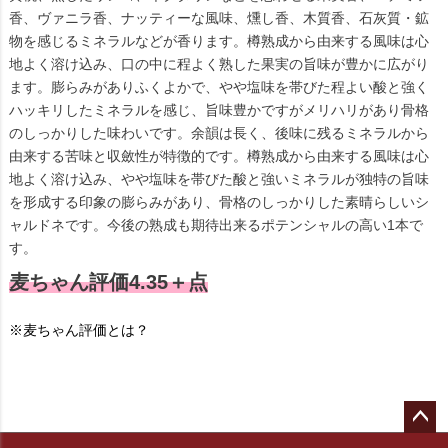
香、ヴァニラ香、ナッティーな風味、燻し香、木質香、石灰質・鉱
物を感じるミネラルなどが香ります。樽熟成から由来する風味は心
地よく溶け込み、口の中に程よく熟した果実の旨味が豊かに広がり
ます。膨らみがありふくよかで、やや塩味を帯びた程よい酸と強く
ハッキリしたミネラルを感じ、旨味豊かですがメリハリがあり骨格
のしっかりした味わいです。余韻は長く、後味に残るミネラルから
由来する苦味と収斂性が特徴的です。樽熟成から由来する風味は心
地よく溶け込み、やや塩味を帯びた酸と強いミネラルが独特の旨味
を形成する印象の膨らみがあり、骨格のしっかりした素晴らしいシ
ャルドネです。今後の熟成も期待出来るポテンシャルの高い1本で
す。
麦ちゃん評価4.35＋点
※麦ちゃん評価とは？
ペー