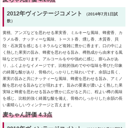
2012年ヴィンテージコメント
（2014年7月1日試
飲）
黄桃、アンズなどを思わせる果実香、ミルキーな風味、蜂蜜香、カ
ラメル香、ナッティーな風味、トースト香、燻し香、木質香、貝
殻・石灰質を感じるミネラルなど複雑に豊かに香ます。口の中によ
く熱した果実の旨み、蜂蜜を思わせる旨み、樽熟成から由来する風
味などが広がります。アルコールをやや強めに感じ、膨らみがあ
り、ふくよかなイメージです。比較的強めでやや塩味を帯びた印象
の綺麗な酸があり、骨格のしっかりした味わいです。余韻は長く、
果実の旨みと共にナッティーな風味、蜂蜜を思わせる旨み、アミノ
酸を思わせる旨みなどが現れます。旨みの要素が濃いよく熟した果
実味と蜂蜜を思わせる旨みが豊かに広がると共に、程よい樽の風味
を感じ、比較的強く綺麗な酸を備え、骨格のしっかりした余韻の長
い素晴らしいウィンテージと言えます。
麦ちゃん評価 4.3点