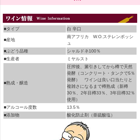
■タイプ
白 辛口
南アフリカ W.O.ステレンボッシ
■産地
ュ
■ぶどう品種
シャルドネ100％
■生産者
ミヤルスト
圧搾後、澱引きしてから樽で天然
発酵（コンクリート・タンクで5％
発酵） ワインは良い口当たりと
■熟成・醸造
複雑さになるまで樽熟成（新樽
30％、2年目樽33％、3年目樽32％
使用）
■アルコール度数
13.5％
■添加物
酸化防止剤（亜硫酸塩）