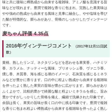
味と共に後味に樽熟成から由来する複雑味、アミノ酸を意識する旨
味などが現れます。豊潤で複雑な香りに包まれ、完熟した果美味は
やや強めの熟成から由来する風味と見事に融合し、やや塩味を帯び
た酸が特徴的な、膨らみがあり、骨格のしっかりしたヴィンテージ
です。
麦ちゃん評価 4.35点
2016年ヴィンテージコメント
（2017年12月11日試
飲）
黄桃、熟したリンゴ、ネクタリンなどを思わせる果実香、ハチミツ
香、カラメル、ナッティーな風味、ブリオッシュ香、ヴァニラ香、
燻し香、木質香、海を感じる潮のイメージ、石灰質を感じるミネラ
ルなどが豊かに香ります。口の中に程よい熟成から由来する複雑味
を伴ったよく熟した果実の旨味が豊かに広がります。膨らみがあり
ふくよかで、比較的豊かで綺麗な酸と程よいミネラルを感じ、旨み
豊かですがしっかりした骨格を備え、繊細で洗練された印象です。
余韻は長く、果実の旨味が長く口の中に残る印象です。豊潤で複雑
な香りに包まれ程よい樽熟成から由来する複雑味を伴ったよく熟し