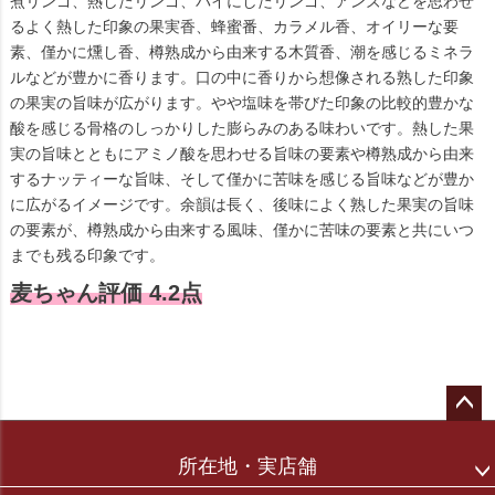
煮リンゴ、熱したリンゴ、パイにしたリンゴ、アンズなどを思わせ
るよく熱した印象の果実香、蜂蜜番、カラメル香、オイリーな要
素、僅かに燻し香、樽熟成から由来する木質香、潮を感じるミネラ
ルなどが豊かに香ります。口の中に香りから想像される熟した印象
の果実の旨味が広がります。やや塩味を帯びた印象の比較的豊かな
酸を感じる骨格のしっかりした膨らみのある味わいです。熱した果
実の旨味とともにアミノ酸を思わせる旨味の要素や樽熟成から由来
するナッティーな旨味、そして僅かに苦味を感じる旨味などが豊か
に広がるイメージです。余韻は長く、後味によく熟した果実の旨味
の要素が、樽熟成から由来する風味、僅かに苦味の要素と共にいつ
までも残る印象です。
麦ちゃん評価 4.2点
ペー
ジト
所在地・実店舗
ップ