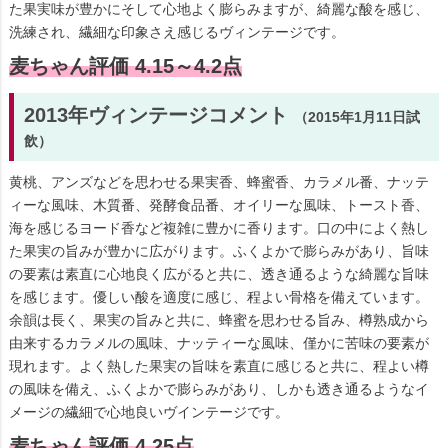
た果実味が豊かにそして心地よく膨らみますが、綺麗な酸を感じ、
洗練され、繊細な印象さえ感じるヴィンテージです。
麦ちゃん評価 4.15～4.2点
2013年ヴィンテージコメント
（2015年1月11日試
飲）
黄桃、アンズなどを思わせる果実香、蜂蜜香、カラメル番、ナッテ
ィーな風味、木質番、発酵食品番、オイリーな風味、トースト香、
海を感じるヨード香など複雑に豊かに香ります。口の中によく熱し
た果実の旨みが豊かに広がります。ふくよかで膨らみがあり、旨味
の要素は素直に心地良く広がると共に、透き通るような綺麗な旨味
を感じます。優しい酸を適度に感じ、程よい骨格を備えています。
余韻は長く、果実の旨みと共に、蜂蜜を思わせる旨み、樽熟成から
由来するカラメルの風味、ナッティーな風味、僅かに苦味の要素が
現れます。よく熱した果実の旨味を素直に感じると共に、程よい樽
の風味を備え、ふくよかで膨らみがあり、しかも透き通るようなイ
メージの繊細で心地良いヴインテージです。
麦ちゃん評価 4.25点