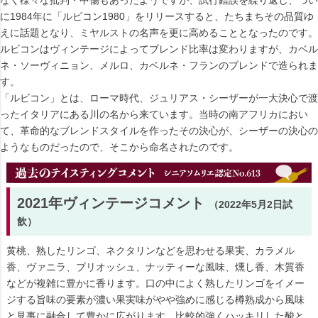
なく様々な批判・中傷もあったようですが、試行錯誤を繰り返し、つい
に1984年に「ルビコン1980」をリリースすると、たちまちその品質ゆ
えに話題となり、ミヤルストの名声を更に高めることとなったのです。
ルビコンはヴィンテージによってブレンド比率は変わりますが、カベル
ネ・ソーヴィニョン、メルロ、カベルネ・フランのブレンドで造られま
す。
「ルビコン」とは、ローマ時代、ジュリアス・シーザーが一大決心で渡
ったイタリアにある川の名から来ています。当時の南アフリカにおい
て、革命的なブレンドスタイルを作ったその決心が、シーザーの決心の
ようなものだったので、そこから命名されたのです。
2021年ヴィンテージコメント
（2022年5月2日試
飲）
黄桃、熟したリンゴ、ネクタリンなどを思わせる果実、カラメル
香、ヴァニラ、ブリオッシュ、ナッティーな風味、燻し香、木質香
などが複雑に豊かに香ります。口の中によく熟したリンゴをイメー
ジする旨味の要素が濃い果実味がやや強めに感じる樽熟成から風味
と見事に融合して豊かに広がります。比較的強くハッキリした酸と