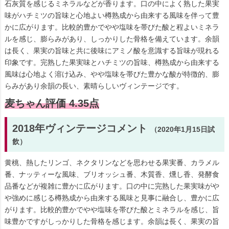
石灰質を感じるミネラルなどが香ります。口の中によく熟した果実
味がハチミツの旨味と心地よい樽熟成から由来する風味を伴って豊
かに広がります。比較的豊かでやや塩味を帯びた酸と程よいミネラ
ルを感じ、膨らみがあり、しっかりした骨格を備えています。余韻
は長く、果実の旨味と共に後味にアミノ酸を意識する旨味が現れる
印象です。完熟した果実味とハチミツの旨味、樽熟成から由来する
風味は心地よく溶け込み、やや塩味を帯びた豊かな酸が特徴的、膨
らみがあり余韻の長い、素晴らしいヴィンテージです。
麦ちゃん評価 4.35点
2018年ヴィンテージコメント
（2020年1月15日試
飲）
黄桃、熱したリンゴ、ネクタリンなどを思わせる果実番、カラメル
番、ナッティーな風味、ブリオッシュ番、木質香、燻し香、発酵食
品番などが複雑に豊かに広がります。口の中に完熟した果実味がや
や強めに感じる樽熟成から由来する風味と見事に融合し、豊かに広
がります。比較的豊かでやや塩味を帯びた酸とミネラルを感じ、旨
味豊かですがしっかりした骨格を感じます。余韻は長く、果実の旨