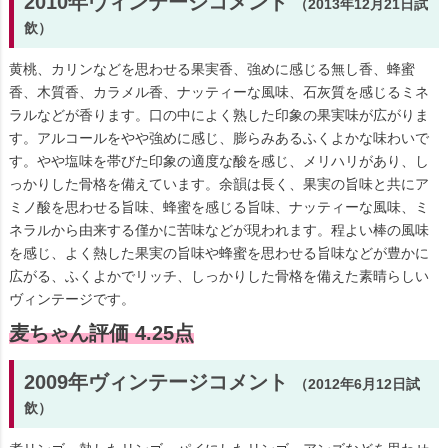
2010年ヴィンテージコメント
（2013年12月21日試
飲）
黄桃、カリンなどを思わせる果実香、強めに感じる無し香、蜂蜜
香、木質香、カラメル香、ナッティーな風味、石灰質を感じるミネ
ラルなどが香ります。口の中によく熟した印象の果実味が広がりま
す。アルコールをやや強めに感じ、膨らみあるふくよかな味わいで
す。やや塩味を帯びた印象の適度な酸を感じ、メリハリがあり、し
っかりした骨格を備えています。余韻は長く、果実の旨味と共にア
ミノ酸を思わせる旨味、蜂蜜を感じる旨味、ナッティーな風味、ミ
ネラルから由来する僅かに苦味などが現われます。程よい棒の風味
を感じ、よく熱した果実の旨味や蜂蜜を思わせる旨味などが豊かに
広がる、ふくよかでリッチ、しっかりした骨格を備えた素晴らしい
ヴィンテージです。
麦ちゃん評価 4.25点
2009年ヴィンテージコメント
（2012年6月12日試
飲）