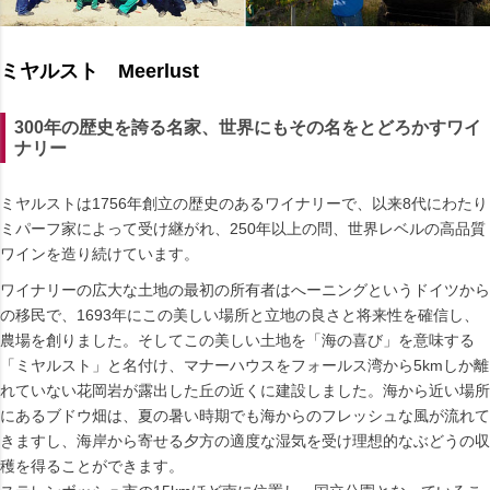
ミヤルスト Meerlust
300年の歴史を誇る名家、世界にもその名をとどろかすワイ
ナリー
ミヤルストは1756年創立の歴史のあるワイナリーで、以来8代にわたり
ミパーフ家によって受け継がれ、250年以上の問、世界レベルの高品質
ワインを造り続けています。
ワイナリーの広大な土地の最初の所有者はへーニングというドイツから
の移民で、1693年にこの美しい場所と立地の良さと将来性を確信し、
農場を創りました。そしてこの美しい土地を「海の喜び」を意味する
「ミヤルスト」と名付け、マナーハウスをフォールス湾から5kmしか離
れていない花岡岩が露出した丘の近くに建設しました。海から近い場所
にあるブドウ畑は、夏の暑い時期でも海からのフレッシュな風が流れて
きますし、海岸から寄せる夕方の適度な湿気を受け理想的なぶどうの収
穫を得ることができます。