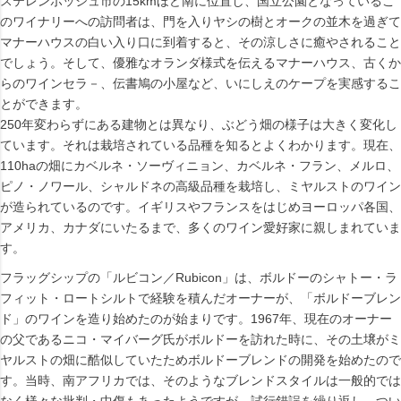
ステレンボッシュ市の15kmほど南に位置し、国立公園となっているこ
のワイナリーへの訪問者は、門を入りヤシの樹とオークの並木を過ぎて
マナーハウスの白い入り口に到着すると、その涼しさに癒やされること
でしょう。そして、優雅なオランダ様式を伝えるマナーハウス、古くか
らのワインセラ－、伝書鳩の小屋など、いにしえのケープを実感するこ
とができます。
250年変わらずにある建物とは異なり、ぶどう畑の様子は大きく変化し
ています。それは栽培されている品種を知るとよくわかります。現在、
110haの畑にカベルネ・ソーヴィニョン、カベルネ・フラン、メルロ、
ピノ・ノワール、シャルドネの高級品種を栽培し、ミヤルストのワイン
が造られているのです。イギリスやフランスをはじめヨーロッパ各国、
アメリカ、カナダにいたるまで、多くのワイン愛好家に親しまれていま
す。
フラッグシップの「ルビコン／Rubicon」は、ボルドーのシャトー・ラ
フィット・ロートシルトで経験を積んだオーナーが、「ボルドーブレン
ド」のワインを造り始めたのが始まりです。1967年、現在のオーナー
の父であるニコ・マイバーグ氏がボルドーを訪れた時に、その土壌がミ
ヤルストの畑に酷似していたためボルドーブレンドの開発を始めたので
す。当時、南アフリカでは、そのようなブレンドスタイルは一般的では