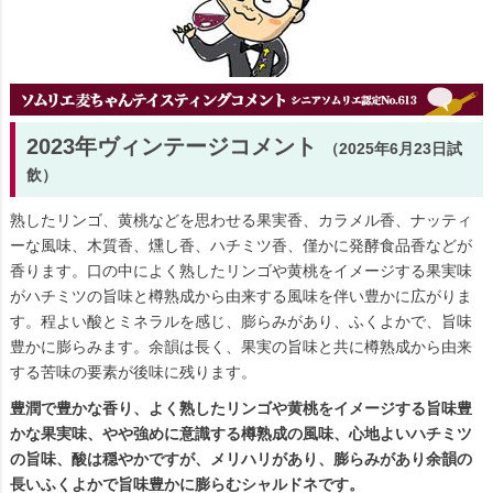
2023年ヴィンテージコメント
（2025年6月23日試
飲）
熟したリンゴ、黄桃などを思わせる果実香、カラメル香、ナッティ
ーな風味、木質香、燻し香、ハチミツ香、僅かに発酵食品香などが
香ります。口の中によく熟したリンゴや黄桃をイメージする果実味
がハチミツの旨味と樽熟成から由来する風味を伴い豊かに広がりま
す。程よい酸とミネラルを感じ、膨らみがあり、ふくよかで、旨味
豊かに膨らみます。余韻は長く、果実の旨味と共に樽熟成から由来
する苦味の要素が後味に残ります。
豊潤で豊かな香り、よく熟したリンゴや黄桃をイメージする旨味豊
かな果実味、やや強めに意識する樽熟成の風味、心地よいハチミツ
の旨味、酸は穏やかですが、メリハリがあり、膨らみがあり余韻の
長いふくよかで旨味豊かに膨らむシャルドネです。