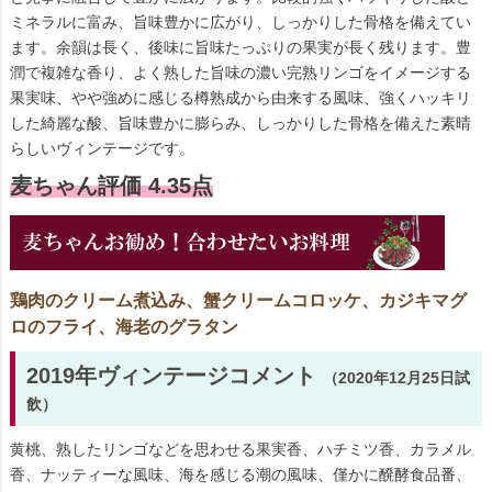
ミネラルに富み、旨味豊かに広がり、しっかりした骨格を備えてい
ます。余韻は長く、後味に旨味たっぷりの果実が長く残ります。豊
潤で複雑な香り、よく熟した旨味の濃い完熟リンゴをイメージする
果実味、やや強めに感じる樽熟成から由来する風味、強くハッキリ
した綺麗な酸、旨味豊かに膨らみ、しっかりした骨格を備えた素晴
らしいヴィンテージです。
麦ちゃん評価 4.35点
鶏肉のクリーム煮込み、蟹クリームコロッケ、カジキマグ
ロのフライ、海老のグラタン
2019年ヴィンテージコメント
（2020年12月25日試
飲）
黄桃、熟したリンゴなどを思わせる果実香、ハチミツ香、カラメル
香、ナッティーな風味、海を感じる潮の風味、僅かに醗酵食品番、