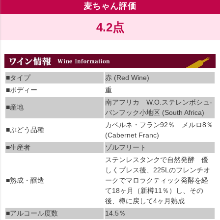
麦ちゃん評価
4.2点
■タイプ
赤 (Red Wine)
■ボディー
重
南アフリカ W.O.ステレンボシュ-
■産地
バンフック小地区 (South Africa)
カベルネ・フラン92％ メルロ8％
■ぶどう品種
(Cabernet Franc)
■生産者
ゾルフリート
ステンレスタンクで自然発酵 優
しくプレス後、225Lのフレンチオ
■熟成・醸造
ークでマロラクティック発酵を経
て18ヶ月（新樽11％）し、その
後、樽に戻して4ヶ月熟成
■アルコール度数
14.5％