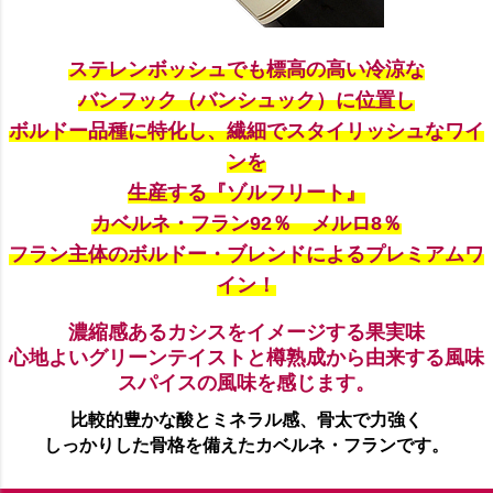
ステレンボッシュでも標高の高い冷涼な
バンフック（バンシュック）に位置し
ボルドー品種に特化し、繊細でスタイリッシュなワイ
ンを
生産する『ゾルフリート』
カベルネ・フラン92％ メルロ8％
フラン主体のボルドー・ブレンドによるプレミアムワ
イン！
濃縮感あるカシスをイメージする果実味
心地よいグリーンテイストと樽熟成から由来する風味
スパイスの風味を感じます。
比較的豊かな酸とミネラル感、骨太で力強く
しっかりした骨格を備えたカベルネ・フランです。