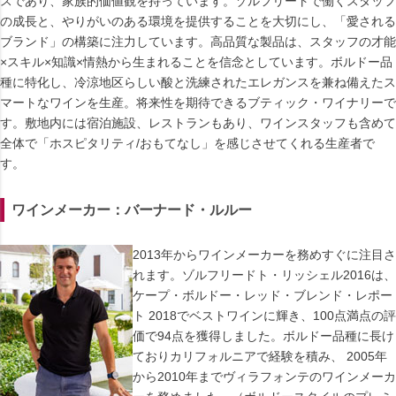
スであり、家族的価値観を持っています。ゾルフリートで働くスタッフ
の成長と、やりがいのある環境を提供することを大切にし、「愛される
ブランド」の構築に注力しています。高品質な製品は、スタッフの才能
×スキル×知識×情熱から生まれることを信念としています。ボルドー品
種に特化し、冷涼地区らしい酸と洗練されたエレガンスを兼ね備えたス
マートなワインを生産。将来性を期待できるブティック・ワイナリーで
す。敷地内には宿泊施設、レストランもあり、ワインスタッフも含めて
全体で「ホスピタリティ/おもてなし」を感じさせてくれる生産者で
す。
ワインメーカー：バーナード・ルルー
2013年からワインメーカーを務めすぐに注目さ
れます。ゾルフリードト・リッシェル2016は、
ケープ・ボルドー・レッド・ブレンド・レポー
ト 2018でベストワインに輝き、100点満点の評
価で94点を獲得しました。ボルドー品種に長け
ておりカリフォルニアで経験を積み、 2005年
から2010年までヴィラフォンテのワインメーカ