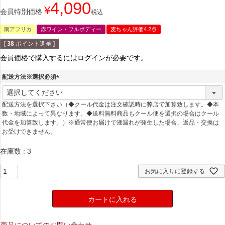
4,090
¥
会員特別価格
税込
南アフリカ
赤ワイン・フルボディー
麦ちゃん評価4.2点
[
38
ポイント進呈 ]
会員価格で購入するにはログインが必要です。
配送方法※選択必須
(
必
配送方法を選択下さい（◆クール代金は注文確認時に弊店で加算致します。◆本
須
数・地域によって異なります。◆送料無料商品もクール便を選択の場合はクール
)
代金を加算致します。）※通常便お届けで液漏れが発生した場合、返品・交換は
お受けできません。
在庫数
3
お気に入りに登録する
カートに入れる