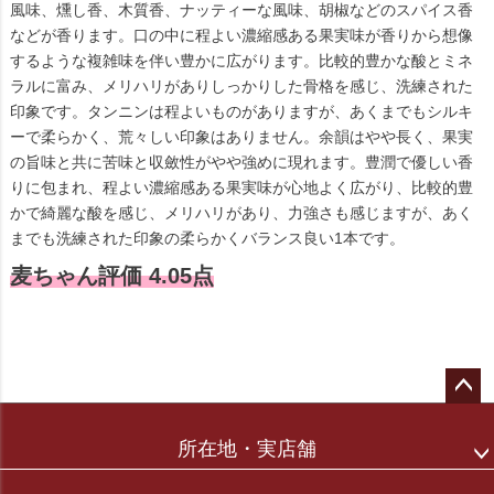
風味、燻し香、木質香、ナッティーな風味、胡椒などのスパイス香
などが香ります。口の中に程よい濃縮感ある果実味が香りから想像
するような複雑味を伴い豊かに広がります。比較的豊かな酸とミネ
ラルに富み、メリハリがありしっかりした骨格を感じ、洗練された
印象です。タンニンは程よいものがありますが、あくまでもシルキ
ーで柔らかく、荒々しい印象はありません。余韻はやや長く、果実
の旨味と共に苦味と収斂性がやや強めに現れます。豊潤で優しい香
りに包まれ、程よい濃縮感ある果実味が心地よく広がり、比較的豊
かで綺麗な酸を感じ、メリハリがあり、力強さも感じますが、あく
までも洗練された印象の柔らかくバランス良い1本です。
麦ちゃん評価 4.05点
ペー
ジト
所在地・実店舗
ップ
へ