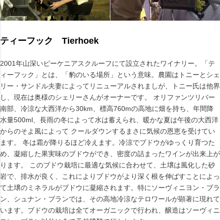
ティーフック Tierhoek
2001年山深いピーケニアスクルーフにて設立されたワイナリー。「テ
ィーフック」とは、「豹のいる場所」という意味。農園はトニーとシェ
リー・サンドル夫妻によってリニューアルされましが、トニー氏は他界
し、現在は奥様のシェリーさんがオーナーです。 オリファンツリバー
南部、冷涼な大西洋から30km、標高760mの高地に畑を持ち、年間降
水量500ml、長雨の冬によって水は蓄えられ、暖かな夏は午後の大西洋
からのそよ風によって クールダウンするまさに気候の恩恵を受けてい
ます。 冬は霜が降りるほど冷えます。冷涼でブドウがゆっくり育つた
め、凝縮した果実味のブドウができ、密度の詰まったワインが出来上が
ります。 このブドウ栽培に最適な気候に合わせて、土壌は風化した砂
岩で、排水が良く、これによりブドウがより深く根を伸ばすことによっ
て土壌のミネラルがブドウに凝縮されます。特にソーヴィニヨン・ブラ
ン、シュナン・ブランでは、その高地冷涼なテロワールが顕著に現れて
います。ブドウの栽培は全てオーガニックで行われ、醸造はソーヴィニ