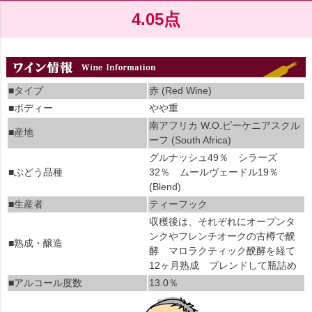
4.05点
■タイプ
赤 (Red Wine)
■ボディー
やや重
南アフリカ W.O.ピーケニアスクル
■産地
ーフ (South Africa)
グルナッシュ49％ シラーズ
■ぶどう品種
32％ ムールヴェードル19％
(Blend)
■生産者
ティーフック
収穫後は、それぞれにオープンタ
ンクやフレンチオークの古樽で醗
■熟成・醸造
酵 マロラクティック醗酵を経て
12ヶ月熟成 ブレンドして瓶詰め
■アルコール度数
13.0％