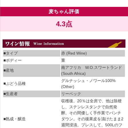
麦ちゃん評価
4.3点
■タイプ
赤 (Red Wine)
■ボディー
重
南アフリカ W.O.スワートランド
■産地
(South Africa)
グルナッシュ・ノワール100%
■ぶどう品種
(Other)
■生産者
リーベック
収穫後、20％は全房で、他は除梗
し、ステンレスタンクで自然発
酵。その間優しく手作業でパンチ
■熟成・醸造
ダウン。その後果皮を漬けたまま2
週間浸漬。プレスして、500Lのフ