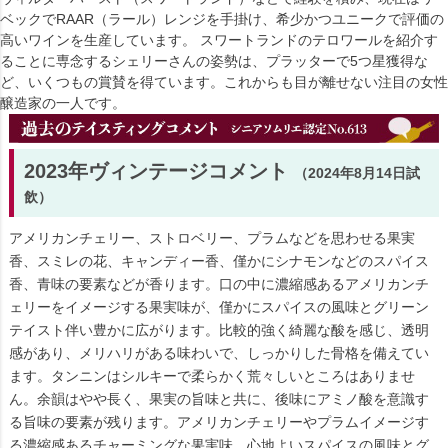
ベックでRAAR（ラール）レンジを手掛け、希少かつユニークで評価の
高いワインを生産しています。 スワートランドのテロワールを紹介す
ることに専念するシェリーさんの姿勢は、プラッターで5つ星獲得な
ど、いくつもの賞賛を得ています。これからも目が離せない注目の女性
醸造家の一人です。
2023年ヴィンテージコメント
（2024年8月14日試
飲）
アメリカンチェリー、ストロベリー、プラムなどを思わせる果実
香、スミレの花、キャンディー香、僅かにシナモンなどのスパイス
香、青味の要素などが香ります。口の中に濃縮感あるアメリカンチ
ェリーをイメージする果実味が、僅かにスパイスの風味とグリーン
テイスト伴い豊かに広がります。比較的強く綺麗な酸を感じ、透明
感があり、メリハリがある味わいで、しっかりした骨格を備えてい
ます。タンニンはシルキーで柔らかく荒々しいところはありませ
ん。余韻はやや長く、果実の旨味と共に、後味にアミノ酸を意識す
る旨味の要素が残ります。アメリカンチェリーやプラムイメージす
る濃縮感あるチャーミングな果実味、心地よいスパイスの風味とグ