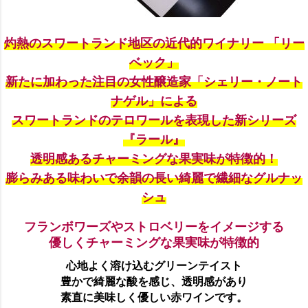
灼熱のスワートランド地区の近代的ワイナリー 「リー
ベック」
新たに加わった注目の女性醸造家「シェリー・ノート
ナゲル」による
スワートランドのテロワールを表現した新シリーズ
『ラール』
透明感あるチャーミングな果実味が特徴的！
膨らみある味わいで余韻の長い綺麗で繊細なグルナッ
シュ
フランボワーズやストロベリーをイメージする
優しくチャーミングな果実味が特徴的
心地よく溶け込むグリーンテイスト
豊かで綺麗な酸を感じ、透明感があり
素直に美味しく優しい赤ワインです。