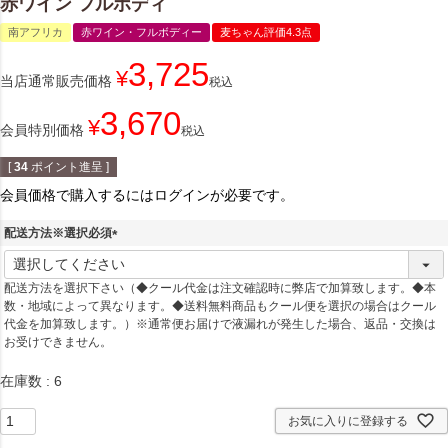
赤ワイン フルボディ
南アフリカ
赤ワイン・フルボディー
麦ちゃん評価4.3点
3,725
¥
当店通常販売価格
税込
3,670
¥
会員特別価格
税込
[
34
ポイント進呈 ]
会員価格で購入するにはログインが必要です。
配送方法※選択必須
(
必
配送方法を選択下さい（◆クール代金は注文確認時に弊店で加算致します。◆本
須
数・地域によって異なります。◆送料無料商品もクール便を選択の場合はクール
)
代金を加算致します。）※通常便お届けで液漏れが発生した場合、返品・交換は
お受けできません。
在庫数
6
お気に入りに登録する