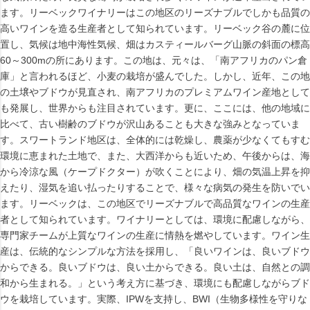
ます。リーベックワイナリーはこの地区のリーズナブルでしかも品質の
高いワインを造る生産者として知られています。リーベック谷の麓に位
置し、気候は地中海性気候、畑はカスティールバーグ山脈の斜面の標高
60～300mの所にあります。この地は、元々は、「南アフリカのパン倉
庫」と言われるほど、小麦の栽培が盛んでした。しかし、近年、この地
の土壌やブドウが見直され、南アフリカのプレミアムワイン産地として
も発展し、世界からも注目されています。更に、ここには、他の地域に
比べて、古い樹齢のブドウが沢山あることも大きな強みとなっていま
す。スワートランド地区は、全体的には乾燥し、農薬が少なくてもすむ
環境に恵まれた土地で、また、大西洋からも近いため、午後からは、海
から冷涼な風（ケープドクター）が吹くことにより、畑の気温上昇を抑
えたり、湿気を追い払ったりすることで、様々な病気の発生を防いでい
ます。リーベックは、この地区でリーズナブルで高品質なワインの生産
者として知られています。ワイナリーとしては、環境に配慮しながら、
専門家チームが上質なワインの生産に情熱を燃やしています。ワイン生
産は、伝統的なシンプルな方法を採用し、「良いワインは、良いブドウ
からできる。良いブドウは、良い土からできる。良い土は、自然との調
和から生まれる。」という考え方に基づき、環境にも配慮しながらブド
ウを栽培しています。実際、IPWを支持し、BWI（生物多様性を守りな