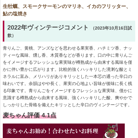
生牡蠣、スモークサーモンのマリネ、イカのフリッター、
鮎の塩焼き
2022年ヴィンテージコメント
（2023年10月16日試
飲）
青りんご、黄桃、アンズなどを思わせる果実香、ハチミツ香、ナッ
ティーな風味、燻し香、木質香などが香ります。口の中に青りんご
をイメージするフレッシュな果実味が樽熟成から由来する風味を僅
かに伴い豊かに広がります。比較的強くハッキリした溌溂な酸とミ
ネラルに富み、メリハリがありキリッとした一本芯の通った辛口の
味わいです。余韻はやや長く、果実の心地よい旨味が後味に長く残
る印象です。青りんごをイメージするフレッシュな果実味、僅かに
意識する樽熟成から由来する風味、強くハッキリした酸、爽やかで
しっかりした骨格を備えたキリッとした辛口のヴィンテージです。
麦ちゃん評価 4.1点