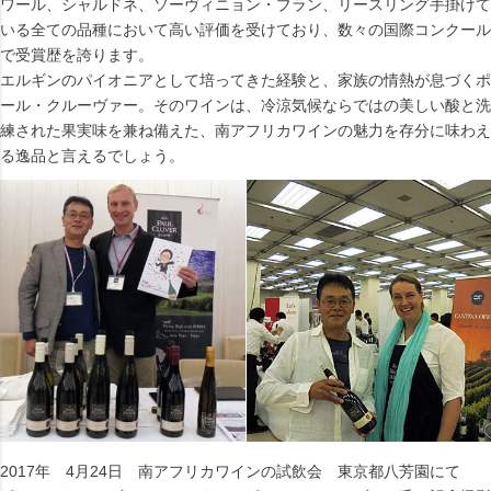
ワール、シャルドネ、ソーヴィニョン・ブラン、リースリング手掛けて
いる全ての品種において高い評価を受けており、数々の国際コンクール
で受賞歴を誇ります。
エルギンのパイオニアとして培ってきた経験と、家族の情熱が息づくポ
ール・クルーヴァー。そのワインは、冷涼気候ならではの美しい酸と洗
練された果実味を兼ね備えた、南アフリカワインの魅力を存分に味わえ
る逸品と言えるでしょう。
2017年 4月24日 南アフリカワインの試飲会 東京都八芳園にて