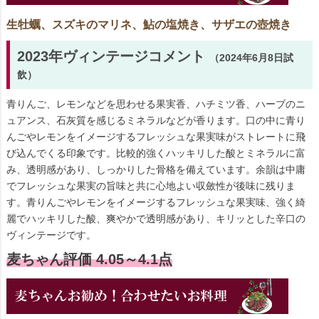
生牡蠣、スズキのマリネ、鮎の塩焼き、サザエの壺焼き
2023年ヴィンテージコメント
（2024年6月8日試
飲）
青りんご、レモンなどを思わせる果実香、ハチミツ香、ハーブのニ
ュアンス、石灰質を感じるミネラルなどが香ります。口の中に青り
んごやレモンをイメージするフレッシュな果実味がストレートに飛
び込んでくる印象です。比較的強くハッキリした酸とミネラルに富
み、透明感があり、しっかりした骨格を備えています。余韻は中庸
でフレッシュな果実の旨味と共に心地よい収斂性が後味に残りま
す。青りんごやレモンをイメージするフレッシュな果実味、強く綺
麗でハッキリした酸、爽やかで透明感があり、キリッとした辛口の
ヴィンテージです。
麦ちゃん評価 4.05～4.1点