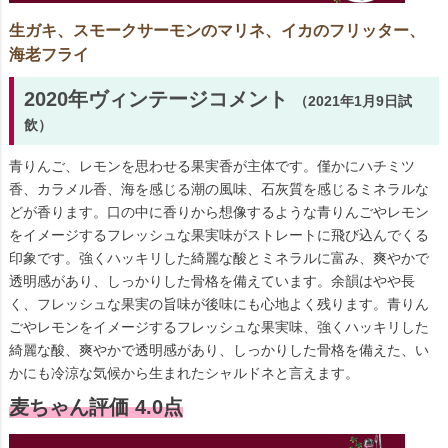
生ガキ、スモークサーモンのマリネ、イカのフリッター、
海老フライ
2020年ヴィンテージコメント
（2021年1月9日試
飲）
青りんご、レモンを思わせる果実香が主体です。僅かにハチミツ
香、カラメル香、海を感じる潮の風味、石灰質を感じるミネラルな
どが香ります。口の中に香りから想像するような青りんごやレモン
をイメージするフレッシュな果実味がストレートに飛び込んでくる
印象です。強くハッキリした綺麗な酸とミネラルに富み、爽やかで
透明感があり、しっかりした骨格を備えています。余韻はやや長
く、フレッシュな果実の旨味が後味にも心地よく残ります。青りん
ごやレモンをイメージするフレッシュな果実味、強くハッキリした
綺麗な酸、爽やかで透明感があり、しっかりした骨格を備えた、い
かにも冷涼な気候から生まれたシャルドネと言えます。
麦ちゃん評価 4.0点