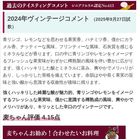
2024年ヴィンテージコメント
（2025年9月27日試
飲）
青リンゴ、レモンなどを思わせる果実香、ハチミツ香、僅かにカラ
メル香、ナッティーな風味、フリンティーな風味、石灰質を感じる
ミネラルなどが香ります。口の中に青リンゴやレモンをイメージす
るフレッシュな果実味がわずかに樽熟製の風味を伴い豊かに広がり
ます。強くハッキリした酸とミネラルに富み、爽やかでメリハリが
あり、しっかりした骨格を備えています。余韻はやや長く果実の旨
味と強い酸から意識する収斂性が後味に残ります。
強くハッキリした綺麗な酸が魅力的、青リンゴやレモンをイメージ
するフレッシュな果実味、僅かに意識する樽熟成の風味、爽やかで
メリハリがあり、キリッとした辛口のヴィンテージです。
麦ちゃん評価 4.15点