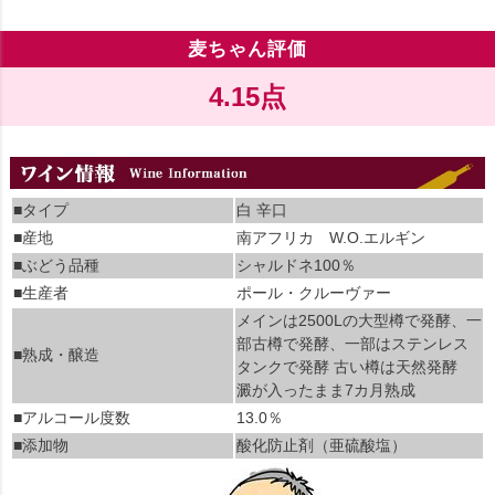
麦ちゃん評価
4.15点
■タイプ
白 辛口
■産地
南アフリカ W.O.エルギン
■ぶどう品種
シャルドネ100％
■生産者
ポール・クルーヴァー
メインは2500Lの大型樽で発酵、一
部古樽で発酵、一部はステンレス
■熟成・醸造
タンクで発酵 古い樽は天然発酵
澱が入ったまま7カ月熟成
■アルコール度数
13.0％
■添加物
酸化防止剤（亜硫酸塩）