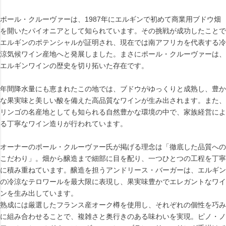
ポール・クルーヴァーは、1987年にエルギンで初めて商業用ブドウ畑
を開いたパイオニアとして知られています。その挑戦が成功したことで
エルギンのポテンシャルが証明され、現在では南アフリカを代表する冷
涼気候ワイン産地へと発展しました。まさにポール・クルーヴァーは、
エルギンワインの歴史を切り拓いた存在です。
年間降水量にも恵まれたこの地では、ブドウがゆっくりと成熟し、豊か
な果実味と美しい酸を備えた高品質なワインが生み出されます。また、
リンゴの名産地としても知られる自然豊かな環境の中で、家族経営によ
る丁寧なワイン造りが行われています。
オーナーのポール・クルーヴァー氏が掲げる理念は「徹底した品質への
こだわり」。畑から醸造まで細部に目を配り、一つひとつの工程を丁寧
に積み重ねています。醸造を担うアンドリース・バーガーは、エルギン
の冷涼なテロワールを最大限に表現し、果実味豊かでエレガントなワイ
ンを生み出しています。
熟成には厳選したフランス産オーク樽を使用し、それぞれの個性を巧み
に組み合わせることで、複雑さと奥行きのある味わいを実現。ピノ・ノ