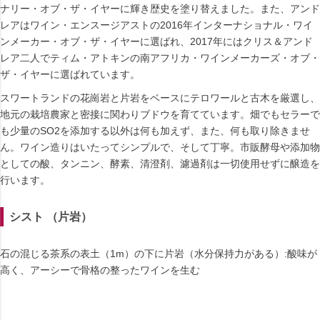
ナリー・オブ・ザ・イヤーに輝き歴史を塗り替えました。また、アンド
レアはワイン・エンスージアストの2016年インターナショナル・ワイ
ンメーカー・オブ・ザ・イヤーに選ばれ、2017年にはクリス＆アンド
レア二人でティム・アトキンの南アフリカ・ワインメーカーズ・オブ・
ザ・イヤーに選ばれています。
スワートランドの花崗岩と片岩をベースにテロワールと古木を厳選し、
地元の栽培農家と密接に関わりブドウを育てています。畑でもセラーで
も少量のSO2を添加する以外は何も加えず、また、何も取り除きませ
ん。ワイン造りはいたってシンプルで、そして丁寧。市販酵母や添加物
としての酸、タンニン、酵素、清澄剤、濾過剤は一切使用せずに醸造を
行います。
シスト （片岩）
石の混じる茶系の表土（1m）の下に片岩（水分保持力がある）:酸味が
高く、アーシーで骨格の整ったワインを生む