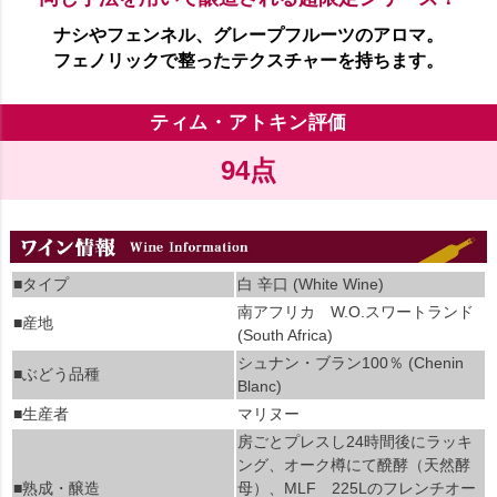
ナシやフェンネル、グレープフルーツのアロマ。
フェノリックで整ったテクスチャーを持ちます。
ティム・アトキン評価
94点
■タイプ
白 辛口 (White Wine)
南アフリカ W.O.スワートランド
■産地
(South Africa)
シュナン・ブラン100％ (Chenin
■ぶどう品種
Blanc)
■生産者
マリヌー
房ごとプレスし24時間後にラッキ
ング、オーク樽にて醗酵（天然酵
■熟成・醸造
母）、MLF 225Lのフレンチオー