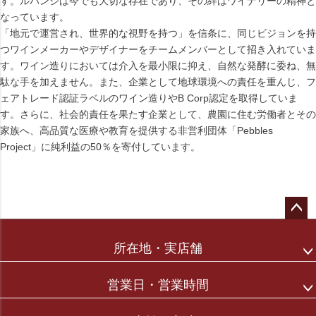
す。ルバンジは今でも大切な存在であり、その絆はワイナリーの精神と
なっています。
「地元で運営され、世界的な視野を持つ」を信条に、同じビジョンを持
つワインメーカーやデザイナーをチームメンバーとして招き入れていま
す。ワイン造りにおいては介入を最小限に抑え、自然な発酵に委ね、無
駄な手を加えません。また、企業として地球環境への責任を重んじ、フ
ェアトレード認証ラベルのワイン造りやB Corp認定を取得していま
す。さらに、社会的責任を果たす企業として、農園に住む労働者とその
家族へ、高品質な医療や教育を提供する非営利団体「Pebbles
Project」に純利益の50％を寄付しています。
ペー
ジト
所在地・実店舗
ップ
へ
営業日・営業時間