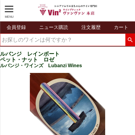
MENU
会員登録
ニュース購読
注文履歴
カート
ルバンジ レインボート
ペット・ナット ロゼ
ルバンジ・ワインズ Lubanzi Wines