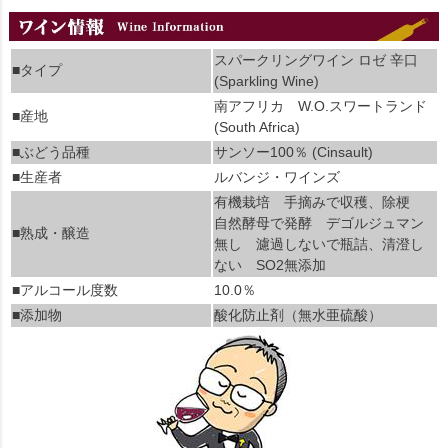
スパークリングワイン ロゼ 辛口
■タイプ
(Sparkling Wine)
南アフリカ W.O.スワートランド
■産地
(South Africa)
■ぶどう品種
サンソー100％ (Cinsault)
■生産者
ルバンジ・ワインズ
有機栽培 手摘みで収穫、除梗
自然酵母で発酵 デゴルジュマン
■熟成・醸造
無し 濾過しないで瓶詰、清澄し
ない SO2無添加
■アルコール度数
10.0％
■添加物
酸化防止剤（無水亜硫酸）