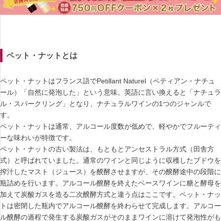
ペット・ナットとは
ペット・ナットはフランス語でPetillant Naturel（ペティアン・ナチュ
ール）「自然に発泡した」という意味。英語に言い換えると「ナチュラ
ル・スパークリング」となり、ナチュラルワインの1つのジャンルで
す。
ペット・ナットは通常、アルコール度数が低めで、軽やかでフルーティ
ーな味わいが特徴です。
ペット・ナットの古い製法は、もともとアンセストラル方式（田舎方
式）と呼ばれていました。通常のワインと同じように収穫したブドウを
搾汁したマスト（ジュース）を醗酵させますが、その醗酵途中の段階に
瓶詰めを行います。アルコール醗酵を終えたベースワインに糖と酵母を
加えて炭酸ガスを造る二次醗酵方式と違う点はここです。ペット・ナッ
トは密閉した瓶内でアルコール醗酵を終わらせて完成します。アルコー
ル醗酵の過程で発生する炭酸ガスがそのままワインに溶けて発泡性がも