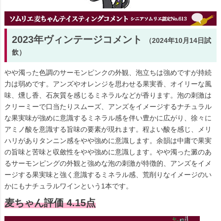
2023年ヴィンテージコメント
（2024年10月14日試
飲）
やや濁った色調のサーモンピンクの外観、泡立ちは強めですが持続
力は弱めです。アンズやオレンジを思わせる果実香、オイリーな風
味、燻し香、石灰質を感じるミネラルなどが香ります。泡の刺激は
クリーミーで口当たりスムーズ、アンズをイメージするナチュラル
な果実味が強めに意識するミネラル感を伴い豊かに広がり、徐々に
アミノ酸を意識する旨味の要素が現れます。程よい酸を感じ、メリ
ハリがありタンニン感をやや強めに意識します。余韻は中庸で果実
の旨味と苦味と収斂性をやや強めに意識します。やや濁った澱のあ
るサーモンピングの外観と強めな泡の刺激が特徴的、アンズをイメ
ージする果実味と強く意識するミネラル感、荒削りなイメージのい
かにもナチュラルワインという1本です。
麦ちゃん評価 4.15点