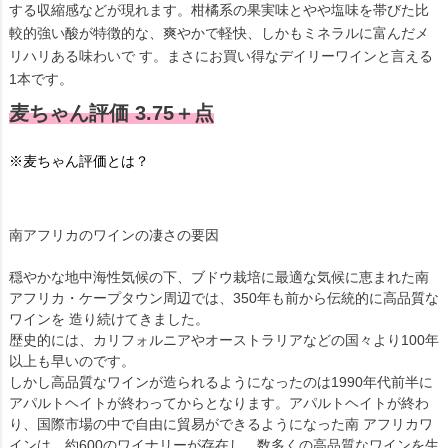
する収縮感などが現れます。柑橘系の果実味とやや塩味を帯びた比
較的強い酸が特徴的な、爽やかで軽快、しかもミネラルに富んだメ
リハリある味わいで す。まさにお買い得なデイリーワインと言える
1本です。
麦ちゃん評価 3.75＋点
※麦ちゃん評価とは？
南アフリカのワインの凄さの要因
穏やかな地中海性気候の下、ブドウ栽培に最適な気候に恵まれた南
アフリカ・ケープタウン周辺では、350年も前から伝統的に高品質な
ワインを 造り続けてきました。
歴史的には、カリフォルニアやオーストラリアなどの国々より100年
以上も早いのです。
しかし高品質なワインが造られるようになったのは1990年代前半に
アパルトヘイトが終わってからとなります。アパルトヘイトが終わ
り、国際市場の中で自由に貿易ができるようになった南 アフリカワ
インは、約600のワイナリーが存在し、数多くの高品質なワインを生