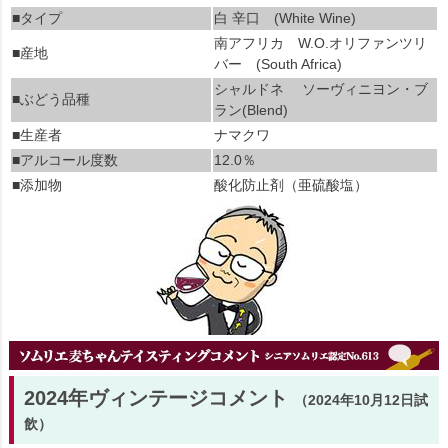
■タイプ
白 辛口 (White Wine)
南アフリカ W.O.オリファンツリ
■産地
バー (South Africa)
シャルドネ ソーヴィニヨン・ブ
■ぶどう品種
ラン(Blend)
■生産者
ナマクワ
■アルコール度数
12.0％
■添加物
酸化防止剤（亜硫酸塩）
2024年ヴィンテージコメント
（2024年10月12日試
飲）