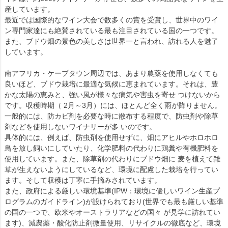
産しています。
最近では国際的なワイン大会で数多くの賞を受賞し、世界中のワイ
ン専門家達にも絶賛されている最も注目されている国の一つです。
また、ブドウ畑の景色の美しさは世界一と言われ、訪れる人を魅了
しています。
南アフリカ・ケープタウン周辺では、あまり農薬を使用しなくても
良いほど、ブドウ栽培に最適な気候に恵まれています。それは、豊
かな太陽の恵みと、強い風が様々な病気や害虫を寄せ つけないから
です。収穫時期（ 2月～3月）には、ほとんど全く雨が降りません。
一般的には、防カビ剤を必要な時に散布する程度で、防虫剤や除草
剤などを使用しないワイナリーが多 いのです。
具体的には、例えば、防虫剤を使用せずに、畑にアヒルやホロホロ
鳥を放し飼いにしていたり、化学肥料の代わりに鶏糞や有機肥料を
使用しています。また、除草剤の代わりにブドウ畑に 麦を植えて雑
草が生えないようにしているなど、環境に配慮した栽培を行ってい
ます。そして収穫は丁寧に手摘みされています。
また、政府による厳しい環境基準(IPW：環境に優しいワイン生産プ
ログラムのガイドライン)が設けられており(世界でも最も厳しい基準
の国の一つで、欧米やオーストラリアなどの国々 が見学に訪れてい
ます)、減農薬・酸化防止剤微量使用、リサイクルの徹底など、環境