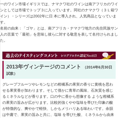
一のワイン市場イギリスでは、ナマクワ社のワインは南アフリカのワイ
ンとしては市場でトップ３に入っています。同社のナマクワ（３Ｌ箱ワ
イン）・シリーズは2002年に日 本に導入され、人気商品となっていま
す。
名前の由来：「ゴヤ」とは、南アフリカ・ナマクワ地方の先住民族サン
人の言葉で「最初」を意味し彼らに対する敬意を表して名付けられまし
た。
2013年ヴィンテージのコメント
（2014年6月30日
試飲）
グレープフルーツやレモンなどの柑橘系の果実の香りに黄桃を思わ
せる果実香が加わります。そして僅かに青草の風味、石灰質を感じ
るミネラルなどが香ります。口の中に香から想像する ような柑橘系
の果実の旨みが広がります。比較的強くやや塩味を帯びた印象の酸
が特徴的な、爽やかで軽快、しかもメリハリある味わいです。余韻
は中庸で、果実の旨みと共に、塩味 を帯びた酸、ミネラルから由来