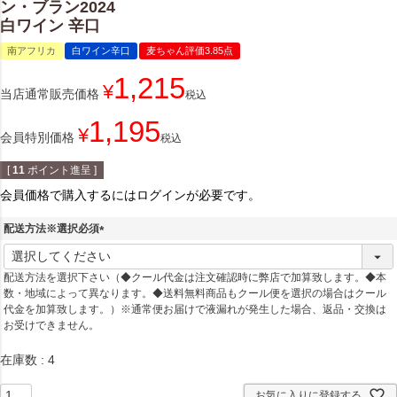
ン・ブラン2024
白ワイン 辛口
南アフリカ
白ワイン辛口
麦ちゃん評価3.85点
1,215
¥
当店通常販売価格
税込
1,195
¥
会員特別価格
税込
[
11
ポイント進呈 ]
会員価格で購入するにはログインが必要です。
配送方法※選択必須
(
必
配送方法を選択下さい（◆クール代金は注文確認時に弊店で加算致します。◆本
須
数・地域によって異なります。◆送料無料商品もクール便を選択の場合はクール
)
代金を加算致します。）※通常便お届けで液漏れが発生した場合、返品・交換は
お受けできません。
在庫数
4
お気に入りに登録する