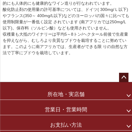
的にも人体的にも健康的なワイン造りが行なわれています。
酸化防止剤の使用量の許可基準については、ドイツ( 300mg/Ｌ以下)
やフランス(350～ 400mg/L以下)などのヨーロッパの国々に比べても
使用制限量が一番低く設定 されています (南アフリカでは250mg/L
以下)。保存料（ソルビン酸）なども使用されていません。
収穫量も大抵のワイナリーは平均5～8トン/ヘクタール前後で生産量
を抑えながら、むしろより良質なブドウを栽培することに努めてい
ます。このように南アフリカでは、生産者ができる限 りの自然な方
法で丁寧にブドウを栽培しています。
ペー
ジト
所在地・実店舗
ップ
へ
営業日・営業時間
お支払い方法