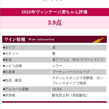
2022年ヴィンテージ麦ちゃん評価
3.9点
■タイプ
赤
■ボディー
重
■産地
南アフリカ W.O.スワートランド
■ぶどう品種
シラー
■生産者
ブーケンハーツクルーフ
ステンレスタンクで発酵後、古い
■熟成・醸造
フレンチオークで熟成
■アルコール度数
14.0％
■添加物
酸化防止剤（亜硫酸塩）