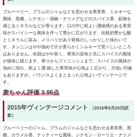
ブルーベリー、プラムのジャムなどを思わせる果実香、ミルキーな
風味、黒糖、シナモン・胡椒・ナツメグなどのスパイス香、鉱物を
感じるミネラルなどが香ります。口の中に程よい濃縮感のある果実
味がスパイシーな風味を伴って豊かに広がります。比較的豊かな酸
とミネラルに富み、メリハリがあり骨格のしっかりした味わいで
す。タンニンはやや強めですが柔らかくシルキーで荒々しいところ
はありません。余韻はやや長く、果実の旨味と共にスパイスの風味
が後味に残ります。香りからフィニッシュまで、スパイスの風味が
強めに現れ、程よく濃 縮した果実味が心地よく広がり、力強い印象
もありますが、バランスよくまとまった心地よいヴィンテージで
す。
麦ちゃん評価 3.95点
2015年ヴィンテージコメント
（2016年9月20日試
飲）
ブルーベリーのジャム、プラムのジャムなどを思わせる果実香、黒
糖、カラメル香、ナッティーな風味、シナモン・ローリエ・ナツメ