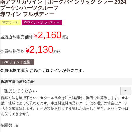
南アフリカワイン｜ポークパインリッジ シラー 2024
ブーケンハーツクルーフ
赤ワイン フルボディー
南アフリカ
赤ワイン・フルボディー
2,160
¥
当店通常販売価格
税込
2,130
¥
会員特別価格
税込
[
20
ポイント進呈 ]
会員価格で購入するにはログインが必要です。
配送方法※選択必須
(
必
配送方法を選択下さい（◆クール代金は注文確認時に弊店で加算致します。◆本
須
数・地域によって異なります。◆送料無料商品もクール便を選択の場合はクール
)
代金を加算致します。）※通常便お届けで液漏れが発生した場合、返品・交換は
お受けできません。
在庫数
6