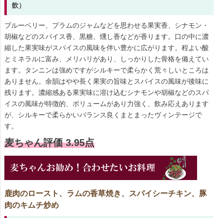
飲）
ブルーベリー、プラムのジャムなどを思わせる果実香、シナモン・
胡椒などのスパイス香、黒糖、燻し香などが香ります。口の中に濃
縮した果実味がスパイスの風味を伴い豊かに広がります。程よい酸
とミネラルに富み、メリハリがあり、しっかりした骨格を備えてい
ます。タンニンは強めですがシルキーで柔らかく荒々しいところは
ありません。余韻はやや長く果実の旨味とスパイスの風味が後味に
残ります。濃縮感ある果実味に溶け込むシナモンや胡椒などのスパ
イスの風味が特徴的、ボリュームがあり力強く、飲み応えあります
が、シルキーで柔らかいバランス良くまとまったヴィンテージで
す。
麦ちゃん評価 3.95点
鹿肉のロースト、ラムの香草焼き、スパイシーチキン、豚
肉のキムチ炒め