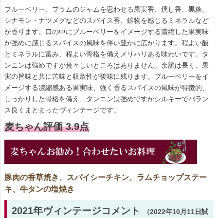
ブルーベリー、プラムのジャムを思わせる果実香、燻し香、黒糖、
シナモン・ナツメグなどのスパイス香、鉱物を感じるミネラルなど
が香ります。口の中にブルーベリーをイメージする濃縮した果実味
が強めに感じるスパイスの風味を伴い豊かに広がります。程よい酸
とミネラルに富み、程よい骨格を備えメリハリある味わいです。タ
ンニンは強めですが荒々しいところはありません。余韻は長く、果
実の旨味と共に苦味と収斂性が後味に残ります。ブルーベリーをイ
メージする濃縮感ある果実味、強く香るスパイスの風味が特徴的、
しっかりした骨格を備え、タンニンは強めですがシルキーでバラン
ス良くまとまったヴィンテージです。
麦ちゃん評価 3.9点
豚肉の香草焼き、スパイシーチキン、ラムチョップステー
キ、牛タンの塩焼き
2021年ヴィンテージコメント
（2022年10月11日試