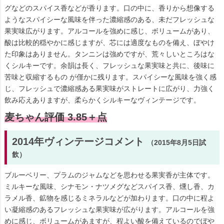
グなどのスパイス香などが香ります。口の中に、香りから想像する
ようなスパイシーな風味を伴った濃縮感のある、未だフレッシュな
果実味広がります。アルコールを強めに感じ、ボリュームがあり、
酸は比較的穏やかに感じますが、芯には適度なものを備え、ぼやけ
た印象はありません。タンニンは強めですが、荒々しいところはな
くシルキーです。余韻は長く、フレッシュな果実味と共に、後味に
苦味と収縮するもの が僅かに残ります。スパイシーな風味を強く感
じ、フレッシュで濃縮感ある果実味がストレートに広がり、力強く
飲み応えありますが、柔らかくシルキーなヴィンテージです。
麦ちゃん評価 3.85＋点
2014年ヴィンテージコメント
（2015年8月5日試
飲）
ブルーベリー、プラムのジャムなどを思わせる果実香が主体です。
ミルキーな風味、シナモン・ナツメグなどスパイス香、燻し香、カ
ラメル香、鉱物を感じるミネラルなどが加わります。口の中に程よ
い凝縮感のあるフレッシュな果実味が広がります。アルコールを強
めに感じ、ボリュームがあますが、程よい酸を備えているのでぼや