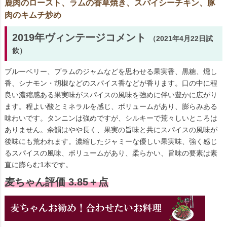
鹿肉のロースト、ラムの香草焼き、スパイシーチキン、豚
肉のキムチ炒め
2019年ヴィンテージコメント
（2021年4月22日試
飲）
ブルーベリー、プラムのジャムなどを思わせる果実香、黒糖、燻し
香、シナモン・胡椒などのスパイス香などが香ります。口の中に程
良い濃縮感ある果実味がスパイスの風味を強めに伴い豊かに広がり
ます。程よい酸とミネラルを感じ、ボリュームがあり、膨らみある
味わいです。タンニンは強めですが、シルキーで荒々しいところは
ありません。余韻はやや長く、果実の旨味と共にスパイスの風味が
後味にも荒われます。濃縮したジャミーな優しい果実味、強く感じ
るスパイスの風味、ボリュームがあり、柔らかい、旨味の要素は素
直に膨らむ1本です。
麦ちゃん評価 3.85＋点