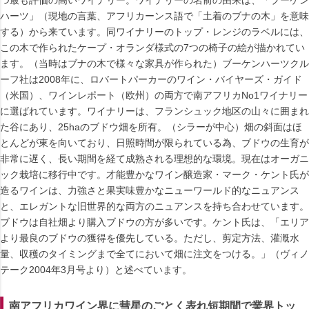
つ最も評価の高いワイナリー。ワイナリーの名前の由来は、「ブーケン
ハーツ」（現地の言葉、アフリカーンス語で「土着のブナの木」を意味
する）から来ています。同ワイナリーのトップ・レンジのラベルには、
この木で作られたケープ・オランダ様式の7つの椅子の絵が描かれてい
ます。（当時はブナの木で様々な家具が作られた）ブーケンハーツクル
ーフ社は2008年に、ロバートパーカーのワイン・バイヤーズ・ガイド
（米国）、ワインレポート（欧州）の両方で南アフリカNo1ワイナリー
に選ばれています。ワイナリーは、フランシュック地区の山々に囲まれ
た谷にあり、25haのブドウ畑を所有。（シラーが中心）畑の斜面はほ
とんどが東を向いており、日照時間が限られている為、ブドウの生育が
非常に遅く、長い期間を経て成熟される理想的な環境。現在はオーガニ
ック栽培に移行中です。才能豊かなワイン醸造家・マーク・ケント氏が
造るワインは、力強さと果実味豊かなニューワールド的なニュアンス
と、エレガントな旧世界的な両方のニュアンスを持ち合わせています。
ブドウは自社畑より購入ブドウの方が多いです。ケント氏は、「エリア
より最良のブドウの獲得を優先している。ただし、剪定方法、灌漑水
量、収穫のタイミングまで全てにおいて畑に注文をつける。」（ヴィノ
テーク2004年3月号より）と述べています。
南アフリカワイン界に彗星のごとく表れ短期間で業界トッ