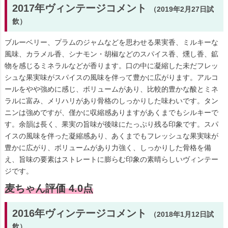
2017年ヴィンテージコメント
（2019年2月27日試
飲）
ブルーベリー、プラムのジャムなどを思わせる果実香、ミルキーな
風味、カラメル香、シナモン・胡椒などのスパイス香、燻し香、鉱
物を感じるミネラルなどが香ります。口の中に凝縮した未だフレッ
シュな果実味がスパイスの風味を伴って豊かに広がります。アルコ
ールをやや強めに感じ、ボリュームがあり、比較的豊かな酸とミネ
ラルに富み、メリハリがあり骨格のしっかりした味わいです。タン
ニンは強めですが、僅かに収縮感ありますがあくまでもシルキーで
す。余韻は長く、果実の旨味が後味にたっぷり残る印象です。スパ
イスの風味を伴った凝縮感あり、あくまでもフレッシュな果実味が
豊かに広がり、ボリュームがあり力強く、しっかりした骨格を備
え、旨味の要素はストレートに膨らむ印象の素晴らしいヴィンテー
ジです。
麦ちゃん評価 4.0点
2016年ヴィンテージコメント
（2018年1月12日試
飲）