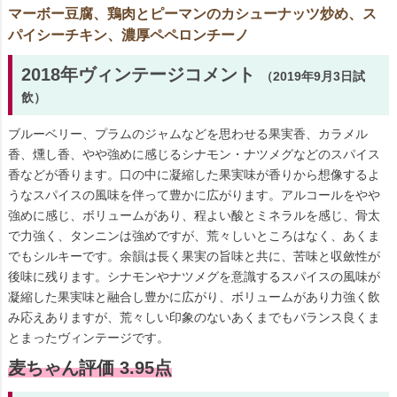
マーボー豆腐、鶏肉とピーマンのカシューナッツ炒め、ス
パイシーチキン、濃厚ペペロンチーノ
2018年ヴィンテージコメント
（2019年9月3日試
飲）
ブルーベリー、プラムのジャムなどを思わせる果実香、カラメル
香、燻し香、やや強めに感じるシナモン・ナツメグなどのスパイス
香などが香ります。口の中に凝縮した果実味が香りから想像するよ
うなスパイスの風味を伴って豊かに広がります。アルコールをやや
強めに感じ、ボリュームがあり、程よい酸とミネラルを感じ、骨太
で力強く、タンニンは強めですが、荒々しいところはなく、あくま
でもシルキーです。余韻は長く果実の旨味と共に、苦味と収斂性が
後味に残ります。シナモンやナツメグを意識するスパイスの風味が
凝縮した果実味と融合し豊かに広がり、ボリュームがあり力強く飲
み応えありますが、荒々しい印象のないあくまでもバランス良くま
とまったヴィンテージです。
麦ちゃん評価 3.95点