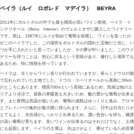
ベイラ（ルイ ロボレド マデイラ） BEYRA
2011年にポルトガルの中でも最も標高が高いワイン産地、ベイラ・イ
ンテリオール（Beira Interior）のヴェルミオザに購入したワイナリー
です。実は、1987年にルイが初めて葡萄を収穫し、ワインを造ったの
がこのベイラでした。この場所をポルトガルの隠れた宝物だと信じ、い
つか手に入れたいと思っていましたが、その夢が叶いました。このワイ
ナリーを持つことは、初心に戻るという意味があり、修行した場所でも
あるため、特に情熱を持っています。
ベイラは、古くからワイン造りが行われていますが、長らくドウロの陰
で忘れられていた土地でした。ドウロ・スペリオールから真南に30km
のところにあります。標高700mという高地にあるため、気候は他のエ
リアより冷涼で、昼夜の寒暖差も大きいため、酸の豊かな葡萄が出来ま
す。また夜間は気温が低いため、葡萄の成熟はゆっくりと進み、アロマ
とフレイバーの集約が最大限に得られます。さらに、日中は日当たりが
とてもよく、光合成がしっかりと出来るため、濃い色合いを持ち、糖度
の高い葡萄が育ちます。良いワインが出来るのはそれだけでなく、土壌
にも起因します。ベイラの土壌は、水はけがよく、痩せているため収量