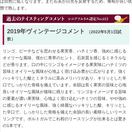
は自然に低くなります。また石英が日光を反射するため、葡萄が良い状
態で熟します。
2019年ヴィンテージコメント
（2022年5月1日試
飲）
リンゴ、ピーチなどを思わせる果実香、ハチミツ香、強めに感じる
オイリーな風味、僅かに青草のヒント、石灰質を感じるミネラルな
どが香ります。口の中にリンゴをイメージする果実味にハチミツの
旨味とオイリーな風味が心地よく溶け込み豊かに広がります。強く
ハッキリした酸とミネラルに富みメリハリがあり、キリッとした辛
口でしっかりた骨格を備えています。余韻は長く果実の旨味と心地
良いオイリーな風味が後味に残ります。リンゴをイメージする旨味
の要素が濃い果実味、心地よく溶け込むハチミツの旨味、やや強め
に感じるオイリーな風味、強く綺麗なハッキリした酸、キリッとし
た辛口で、しっかりした骨格を備えた余韻の長い素晴らしいリース
リングです。ポルトガルでこれ程のリースリングが出来るとは驚き
の1本です。