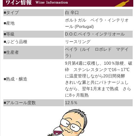
■タイプ
白 辛口
ポルトガル ベイラ・インテリオ
■産地
ール (Portugal)
■等級
D.O.C.ベイラ・インテリオール
■ぶどう品種
リースリング
ベイラ（ルイ ロボレド マデイ
■生産者
ラ）
9月第4週に収穫し、100％除梗、破
砕 ステンレスタンクで16～17℃
に温度管理しながら20日間発酵
■熟成・醸造
きれいな澱と共にバトナージュし
ながら、翌年1月末まで熟成 さら
に8ヶ月瓶熟
■アルコール度数
12.5％