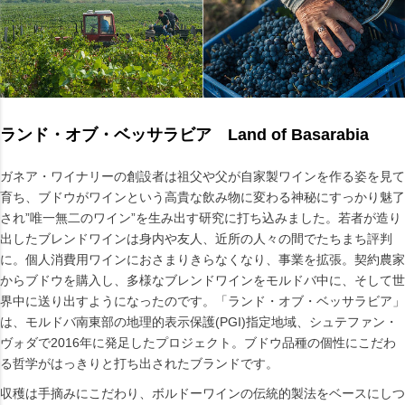
ランド・オブ・ベッサラビア Land of Basarabia
ガネア・ワイナリーの創設者は祖父や父が自家製ワインを作る姿を見て
育ち、ブドウがワインという高貴な飲み物に変わる神秘にすっかり魅了
され”唯一無二のワイン”を生み出す研究に打ち込みました。若者が造り
出したブレンドワインは身内や友人、近所の人々の間でたちまち評判
に。個人消費用ワインにおさまりきらなくなり、事業を拡張。契約農家
からブドウを購入し、多様なブレンドワインをモルドバ中に、そして世
界中に送り出すようになったのです。「ランド・オブ・ベッサラビア」
は、モルドバ南東部の地理的表示保護(PGI)指定地域、シュテファン・
ヴォダで2016年に発足したプロジェクト。ブドウ品種の個性にこだわ
る哲学がはっきりと打ち出されたブランドです。
収穫は手摘みにこだわり、ボルドーワインの伝統的製法をベースにしつ