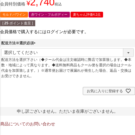
2,740
¥
会員特別価格
税込
モルドバワイン
赤ワイン・フルボディー
麦ちゃん評価4.2点
[
25
ポイント進呈 ]
会員価格で購入するにはログインが必要です。
配送方法※選択必須
(
必
配送方法を選択下さい（◆クール代金は注文確認時に弊店で加算致します。◆本
須
数・地域によって異なります。◆送料無料商品もクール便を選択の場合はクール
)
代金を加算致します。）※通常便お届けで液漏れが発生した場合、返品・交換は
お受けできません。
お気に入りに登録する
申し訳ございません。ただいま在庫がございません。
商品についてのお問い合わせ