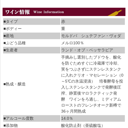
■タイプ
赤
■ボディー
重
■産地
モルドバ シュテファン・ヴォダ
■ぶどう品種
メルロ100％
■生産者
ランド・オブ・ベッサラビア
手摘みし選別したブドウを、酸化
を防ぐためすぐに冷蔵庫で冷却、
実をつぶさずにステンレスタンク
に入れクリオ・マセレーション（0
～5℃の氷温浸漬） 培養酵母を投
■熟成・醸造
入しステンレスタンクで発酵後圧
搾、静置後マロラクティック発
酵 ワインをろ過し、ミディアム
ローストのフレンチオーク新樽で
36ヶ月間熟成
■アルコール度数
14.0％
■添加物
酸化防止剤（亜硫酸塩）