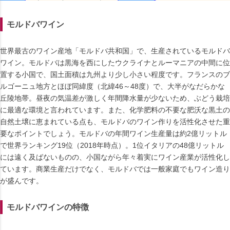
モルドバワイン
世界最古のワイン産地「モルドバ共和国」で、生産されているモルドバ
ワイン。モルドバは黒海を西にしたウクライナとルーマニアの中間に位
置する小国で、国土面積は九州より少し小さい程度です。フランスのブ
ルゴーニュ地方とほぼ同緯度（北緯46～48度）で、大半がなだらかな
丘陵地帯。昼夜の気温差が激しく年間降水量が少ないため、ぶどう栽培
に最適な環境と言われています。また、化学肥料の不要な肥沃な黒土の
自然土壌に恵まれている点も、モルドバのワイン作りを活性化させた重
要なポイントでしょう。モルドバの年間ワイン生産量は約2億リットル
で世界ランキング19位（2018年時点）。1位イタリアの48億リットル
には遠く及ばないものの、小国ながら年々着実にワイン産業が活性化し
ています。商業生産だけでなく、モルドバでは一般家庭でもワイン造り
が盛んです。
モルドバワインの特徴