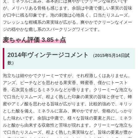
え、ミネラルに富み、基本的には爽やかでクリーンな味わいです
が、メリハリある骨格も感じます。余韻は中庸で優しい果実の旨味
が口中に残る印象です。泡の刺激は心地良く、口当たりスムーズ。
フレッシュな柑橘系の果実味が広がる、爽やかでクリーンなイメー
ジの穏やかな癒し系のスパークリングワインです。
麦ちゃん評価 3.85＋点
2014年ヴィンテージコメント
（2015年5月14日試
飲）
泡立ちは細やかでクリーミーですが、それ程激しくはありません。
アンズ、ピーチなどを思わせる果実香、蜂蜜香、僅かにトースト
香、石灰質を感じるミネラルなどが香ります。クリーミーな泡立ち
で口当たりスムーズ、程よく熟した印象の果実の旨味と併せて、蜂
蜜やアミノ酸を思わせる旨味が広がります。比較的強めで、キリッ
とした酸を備え、ミネラルに富み、爽やかですが、骨格のしっかり
した味わいです。余韻は中庸で、様々な旨味の要素と共に、ミネラ
ルと酸から由来する収斂性と苦味が現れます。クリーミーな泡立ち
で口当たりスムーズ、程よく熟した果実味など、旨味の要素が豊か