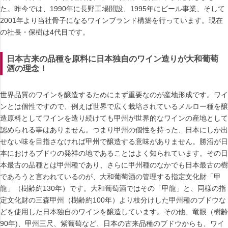
た。昨今では、1990年に長野工場開設、1995年にビール事業、そして
2001年より当社骨子になるワインブランド構築を行っています。現在
の社長・保樹は4代目です。
日本古来の品種を原料に日本独自のワイン造りが大和葡萄
酒の理念！
世界品質のワインを醸造するためにまず重要なのが産地形成です。ワイ
ンとは個性ですので、例えば世界で広く栽培されているメルロー種を醸
造原料としてワインを造り続けても甲州が世界的なワインの産地として
認められる事はありません。つまり甲州の個性を持った、日本にしか出
せない味を目指さなければ甲州で醸造する意味がありません。勝沼が日
本におけるブドウの発祥の地であることはよく知られています。その日
本最古の品種とは甲州種であり、さらに甲州種のなかでも日本最古の樹
であろうと言われているのが、大和葡萄酒の管理する指定文化財「甲
龍」（樹齢約130年）です。大和葡萄酒ではその「甲龍」と、同様の指
定文化財の三森甲州（樹齢約100年）より枝分けした甲州種のブドウな
どを使用した日本独自のワインを醸造しています。その他、竜眼（樹齢
90年)、甲州三尺、紫葡萄など、日本の古来品種のブドウからも、ワイ