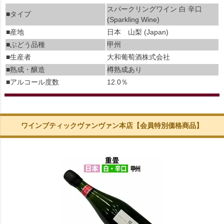
スパークリングワイン 白 辛口
■タイプ
(Sparkling Wine)
■産地
日本 山梨 (Japan)
■ぶどう品種
甲州
■生産者
大和葡萄酒株式会社
■熟成・醸造
樽熟成あり
■アルコール度数
12.0％
ワインブティックヴァンヴァン本店【会員特別価格商品】