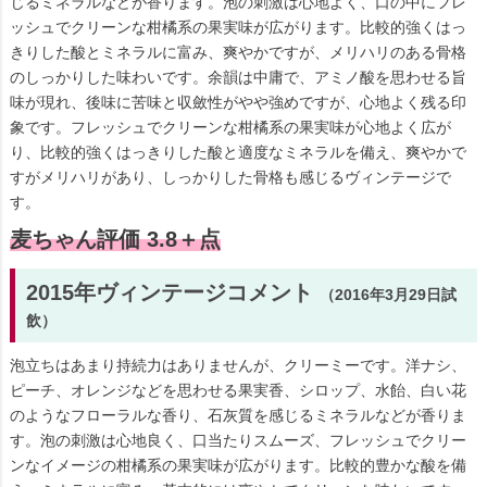
じるミネラルなどが香ります。泡の刺激は心地よく、口の中にフレ
ッシュでクリーンな柑橘系の果実味が広がります。比較的強くはっ
きりした酸とミネラルに富み、爽やかですが、メリハリのある骨格
のしっかりした味わいです。余韻は中庸で、アミノ酸を思わせる旨
味が現れ、後味に苦味と収斂性がやや強めですが、心地よく残る印
象です。フレッシュでクリーンな柑橘系の果実味が心地よく広が
り、比較的強くはっきりした酸と適度なミネラルを備え、爽やかで
すがメリハリがあり、しっかりした骨格も感じるヴィンテージで
す。
麦ちゃん評価 3.8＋点
2015年ヴィンテージコメント
（2016年3月29日試
飲）
泡立ちはあまり持続力はありませんが、クリーミーです。洋ナシ、
ピーチ、オレンジなどを思わせる果実香、シロップ、水飴、白い花
のようなフローラルな香り、石灰質を感じるミネラルなどが香りま
す。泡の刺激は心地良く、口当たりスムーズ、フレッシュでクリー
ンなイメージの柑橘系の果実味が広がります。比較的豊かな酸を備