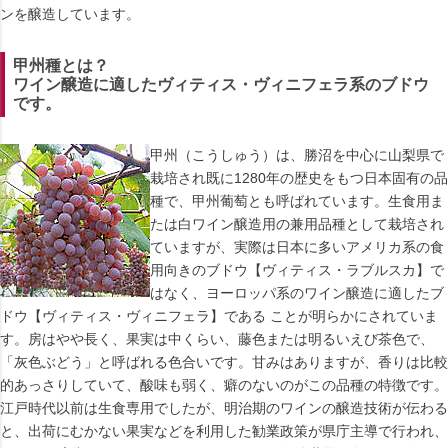
ンを醸造しています。
甲州種とは？
ワイン醸造に適したヴィティス・ヴィニフェラ系のブドウ
です。
甲州（こうしゅう）は、勝沼を中心に山梨県で
栽培され既に1280年の歴史をもつ日本固有の品
種で、甲州葡萄とも呼ばれています。生食用ま
たは白ワイン醸造用の兼用品種として栽培され
ていますが、実際は日本に多いアメリカ系の食
用向きのブドウ【ヴィティス・ラブルスカ】で
はなく、ヨーロッパ系のワイン醸造に適したブ
ドウ【ヴィティス・ヴィニフェラ】である ことが明らかにされていま
す。房はやや長く、果実は中くらい、藤色または明るいえび茶色で、
「灰色ぶどう」と呼ばれる色合いです。甘みはありますが、香りは比較
的あっさりしていて、酸味も弱く、癖のないのがこの品種の特徴です。
江戸時代以前は生食専用でしたが、明治期のワインの醸造技術が伝わる
と、出荷にむかない果実などを利用した勧業政策が県庁主導で行われ、