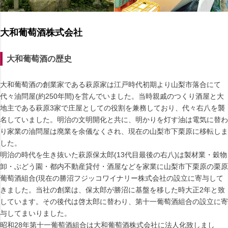
大和葡萄酒株式会社
大和葡萄酒の歴史
大和葡萄酒の創業家である萩原家は江戸時代初期より山梨市落合にて
代々油問屋(約250年間)を営んでいました。当時親戚のつくり酒屋と大
地主である萩原3家で庄屋としての役割を兼務しており、代々右八を襲
名していました。明治の文明開化と共に、明かりを灯す油は電気に替わ
り家業の油問屋は廃業を余儀なくされ、現在の山梨市下栗原に移転しま
した。
明治の時代を生き抜いた萩原保太郎(13代目最後の右八)は製材業・穀物
卸・ぶどう園・都内不動産貸付・酒屋などを家業に山梨市下栗原の栗原
葡萄酒組合(現在の勝沼フジッコワイナリー株式会社の設立に寄与して
きました。当社の創業は、保太郎が勝沼に基盤を移した時大正2年と致
しています。その後代は啓太郎に替わり、第十一葡萄酒組合の設立に寄
与してまいりました。
昭和28年第十一葡萄酒組合は大和葡萄酒株式会社に法人化致しまし