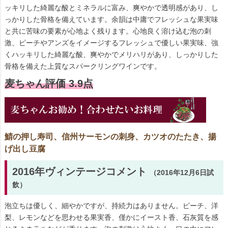
ッキリした綺麗な酸とミネラルに富み、爽やかで透明感があり、し
っかりした骨格を備えています。余韻は中庸でフレッシュな果実味
と共に苦味の要素が心地よく残ります。心地良く溶け込む泡の刺
激、ピーチやアンズをイメージするフレッシュで優しい果実味、強
くハッキリした綺麗な酸、爽やかでメリハリがあり、しっかりした
骨格を備えた上質なスパークリングワインです。
麦ちゃん評価 3.9点
鯖の押し寿司、信州サーモンの刺身、カツオのたたき、揚
げ出し豆腐
2016年ヴィンテージコメント
（2016年12月6日試
飲）
泡立ちは優しく、細やかですが、持続力はありません。ピーチ、洋
梨、レモンなどを思わせる果実香、僅かにイースト香、石灰質を感