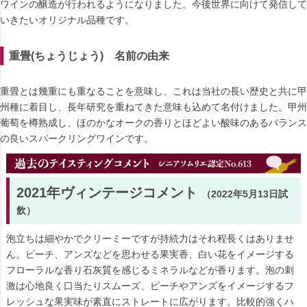
ワインの醸造が行われるようになりました。今後世界に向けて発信して
いきたいオリジナル品種です。
重畳(ちょうじょう) 名前の由来
重畳とは幾重にも重なることを意味し、これは当社の長い歴史と共に甲
州種に着目し、長年研究を重ねてきた意味も込めて名付けました。甲州
葡萄を樽熟成し、ほのかなオークの香りとほどよい酸味のあるバランス
の良いスパークリングワインです。
2021年ヴィンテージコメント
（2022年5月13日試
飲）
泡立ちは細やかでクリーミーですが持続力はそれ程長くはありませ
ん。ピーチ、アンズなどを思わせる果実香、白い花をイメージする
フローラルな香り石灰質を感じるミネラルなどが香ります。泡の刺
激は心地良く口当たりスムーズ、ピーチやアンズをイメージするフ
レッシュな果実味が素直にストレートに広がります。比較的強くハ