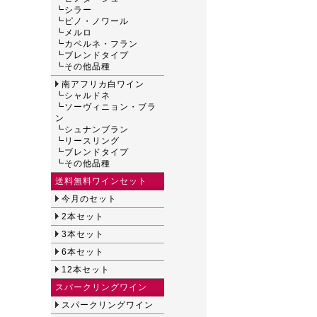
┗
シラー
┗
ピノ・ノワール
┗
メルロ
┗
カベルネ・フラン
┗
ブレンドタイプ
┗
その他品種
南アフリカ白ワイン
┗
シャルドネ
┗
ソーヴィニョン・ブラ
ン
┗
シュナンブラン
┗
リースリング
┗
ブレンドタイプ
┗
その他品種
送料無料ワインセット
今月のセット
2本セット
3本セット
6本セット
12本セット
スパークリングワイン
スパークリングワイン