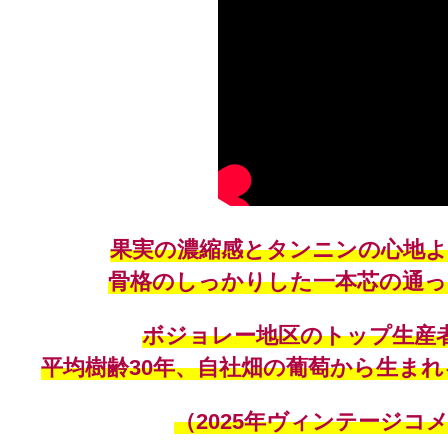
果実の濃縮感とタンニンの心地よ
骨格のしっかりした一本芯の通っ
ボジョレー地区のトップ生産
平均樹齢30年、自社畑の葡萄から生ま
（2025年ヴィンテージコ