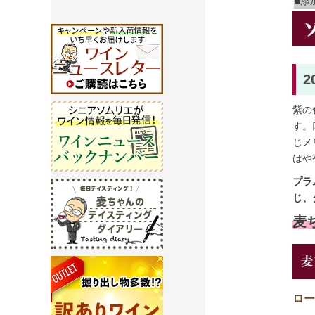
■添
紫の
す。
じメ
はや
プラ
じ、
麦ち
ロー