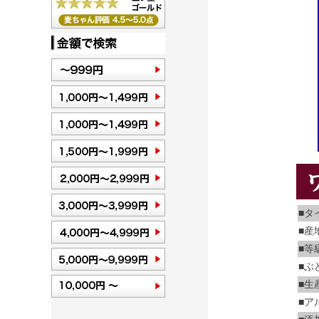
■タ
■産
■等
■ぶ
■生
■ア