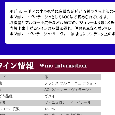
イプ
赤
地
フランス ブルゴーニュ ボジョレー
級
ACボジョレー・ヴィラージュ
どう品種
ガメイ
産者
ヴィニュロン・ド・ベレール
ルコール度数
13.0％