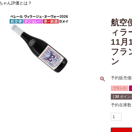
ちゃん評価とは？
航空
ィラ
11月
フラ
ン
予約販売価
フランス
[
30
ポイント
予約在庫数