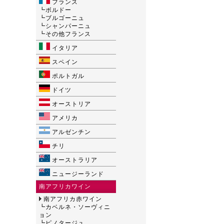
フランス
┗
ボルドー
┗
ブルゴーニュ
┗
シャンパーニュ
┗
その他フランス
イタリア
スペイン
ポルトガル
ドイツ
オーストリア
アメリカ
アルゼンチン
チリ
オーストラリア
ニュージーランド
南アフリカワイン
南アフリカ赤ワイン
┗
カベルネ・ソーヴィニ
ョン
┗
ピノタージュ