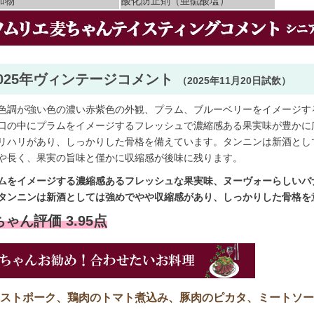
加物
酸化防止剤（亜硫酸塩）
2025年ヴィンテージコメント
（2025年11月20日試飲）
色調が強い色の濃い赤紫色の外観、プラム、ブルーベリーをイメージす
口の中にプラムをイメージするフレッシュで濃縮感ある果実味が豊かに
リハリがあり、しっかりした骨格を備えています。タンニンは新酒とし
や長く、果実の旨味と僅かに収縮感が後味に残ります。
ムをイメージする濃縮感あるフレッシュな果実味、ヌーヴォーらしいバ
タンニンは新酒としては強めでやや収縮感があり、しっかりした骨格を
ゃん評価 3.95点
ストポーク、鶏肉のトマト煮込み、豚肉のピカタ、ミートソー