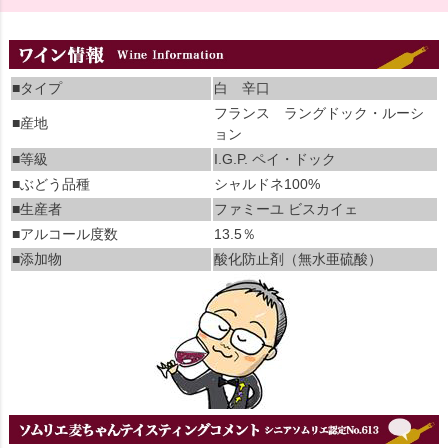
■タイプ
白 辛口
フランス ラングドック・ルーシ
■産地
ョン
■等級
I.G.P. ペイ・ドック
■ぶどう品種
シャルドネ100%
■生産者
ファミーユ ビスカイェ
■アルコール度数
13.5％
■添加物
酸化防止剤（無水亜硫酸）