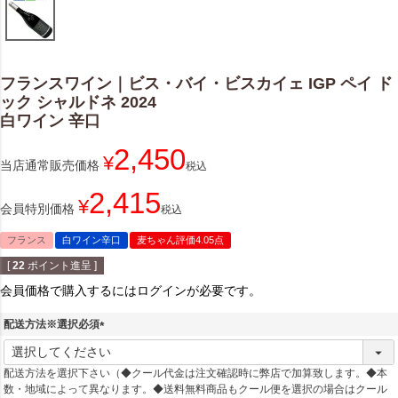
フランスワイン｜ビス・バイ・ビスカイェ IGP ペイ ド
ック シャルドネ 2024
白ワイン 辛口
2,450
¥
当店通常販売価格
税込
2,415
¥
会員特別価格
税込
フランス
白ワイン辛口
麦ちゃん評価4.05点
[
22
ポイント進呈 ]
会員価格で購入するにはログインが必要です。
配送方法※選択必須
(
必
配送方法を選択下さい（◆クール代金は注文確認時に弊店で加算致します。◆本
須
数・地域によって異なります。◆送料無料商品もクール便を選択の場合はクール
)