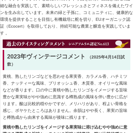
細な融合を実践して、素晴らしいフレッシュさとフィネスを備えたワイ
ンを生み出しています。未来の緑と子孫に、コミュニティに、健康的な
環境を提供することを目指し有機栽培に舵を切り、EUオーガニック認
証（Ecocert）を取得しており、持続可能な農業と醸造を実践していま
す 。
2023年ヴィンテージコメント
（2025年4月14日試
飲）
黄桃、熟したリンゴなどを思わせる果実香、カラメル香、ハチミツ
香、ナッティーな風味、ブリオッシュ香、木質香、オイリーな風味
などが香ります。口の中に黄桃や熟したリンゴをイメージする旨味
豊かな果実味がやや強めに意識する樽熟成の風味を伴い豊かに広が
ります。酸は比較的穏やかですが、メリハリがあり、程よい骨格を
感じ、ボヤケたところはありません。余韻はやや長く、果実の旨味
と樽熟成から由来する風味が後味に残ります。
黄桃や熟したリンゴをイメージする果実味に溶け込むやや強めに意