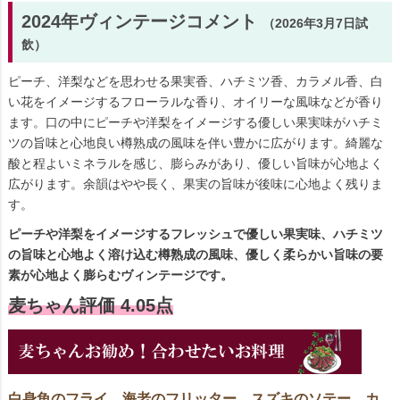
2024年ヴィンテージコメント
（2026年3月7日試
飲）
ピーチ、洋梨などを思わせる果実香、ハチミツ香、カラメル香、白
い花をイメージするフローラルな香り、オイリーな風味などが香り
ます。口の中にピーチや洋梨をイメージする優しい果実味がハチミ
ツの旨味と心地良い樽熟成の風味を伴い豊かに広がります。綺麗な
酸と程よいミネラルを感じ、膨らみがあり、優しい旨味が心地よく
広がります。余韻はやや長く、果実の旨味が後味に心地よく残りま
す。
ピーチや洋梨をイメージするフレッシュで優しい果実味、ハチミツ
の旨味と心地よく溶け込む樽熟成の風味、優しく柔らかい旨味の要
素が心地よく膨らむヴィンテージです。
麦ちゃん評価 4.05点
白身魚のフライ、海老のフリッター、スズキのソテー、カ