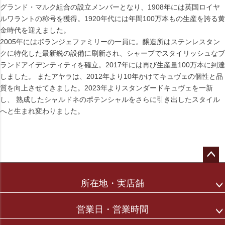
グランド・マルク組合の設立メンバーとなり、1908年には英国ロイヤ
ルワラントの称号を獲得。1920年代には年間100万本もの生産を誇る黄
金時代を迎えました。
2005年にはボランジェファミリーの一員に。醸造所はステンレスタン
クに特化した最新鋭の設備に刷新され、シャープでスタイリッシュなブ
ランドアイデンティティを確立。2017年には再び生産量100万本に到達
しました。 またアヤラは、2012年より10年かけてキュヴェの個性と品
質を向上させてきました。2023年よりスタンダードキュヴェを一新
し、 熟成したシャルドネのポテンシャルをさらに引き出したスタイル
へと生まれ変わりました。
ペー
ジト
所在地・実店舗
ップ
へ
営業日・営業時間