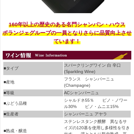
160年以上の歴史のある名門シャンパン・ハウス
ボランジェグループの一員となりさらに品質向上させ
ています！
スパークリングワイン 白 辛口
■タイプ
(Sparkling Wine)
フランス シャンパーニュ
■産地
(Champagne)
■等級
ACシャンパーニュ
シャルドネ55％ ピノ・ノワー
■ぶどう品種
ル30% ピノ・ムニエ15%
■生産者
シャンパーニュ アヤラ
ステンレスタンク醗酵 異なるサ
イズの120基を使用し多様性を引き
■熟成・醸造
出す。 滓とともに瓶内熟成 平