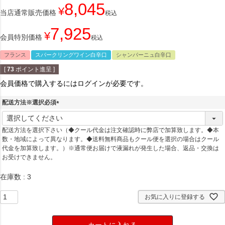
8,045
¥
当店通常販売価格
税込
7,925
¥
会員特別価格
税込
フランス
スパークリングワイン白辛口
シャンパーニュ白辛口
[
73
ポイント進呈 ]
会員価格で購入するにはログインが必要です。
配送方法※選択必須
(
必
配送方法を選択下さい（◆クール代金は注文確認時に弊店で加算致します。◆本
須
数・地域によって異なります。◆送料無料商品もクール便を選択の場合はクール
)
代金を加算致します。）※通常便お届けで液漏れが発生した場合、返品・交換は
お受けできません。
在庫数
3
お気に入りに登録する
カートに入れる