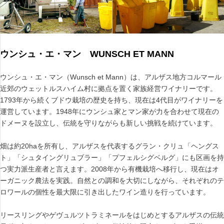
ウンシュ・エ・マン WUNSCH ET MANN
ウンシュ・エ・マン（Wunsch et Mann）は、アルザス地方コルマール
近郊のウェットルスハイム村に拠点を置く家族経営ワイナリーです。
1793年から続くブドウ栽培の歴史を持ち、現在は4代目がワイナリーを
運営しています。1948年にウンシュ家とマン家が力を合わせて現在の
ドメーヌを設立し、伝統を守りながらも新しい挑戦を続けています。
畑は約20haを所有し、アルザスを代表するグラン・クリュ「ヘングス
ト」「シュタイングリュブラー」「プフェルシグベルグ」にも区画を持
つ実力派生産者と言えます。2008年から有機栽培へ移行し、現在はオ
ーガニック農法を実践。自然との調和を大切にしながら、それぞれのテ
ロワールの個性を最大限に引き出したワイン造りを行っています。
リースリングやゲヴュルツトラミネールをはじめとするアルザスの伝統