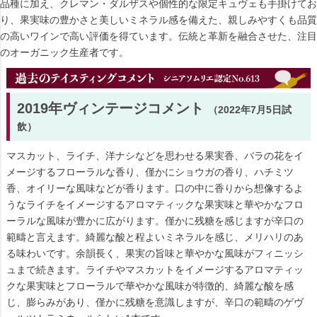
品種に加え、クレマン・ダルザスや個性的な限定キュヴェも手掛けてお
り、果実味の豊かさと美しいミネラル感を備えた、親しみやすくも品質
の高いワインで高い評価を得ています。伝統と革新を融合させた、注目
のオーガニック生産者です。
2019年ヴィンテージコメント
（2022年7月5日試
飲）
マスカット、ライチ、洋ナシなどを思わせる果実香、バラの花をイ
メージするフローラルな香り、僅かにショウガの香り、ハチミツ
香、オイリーな風味などが香ります。口の中に香りから想像するよ
うなライチをイメージするアロマティックな果実味と華やかなフロ
ーラルな風味が豊かに広がります。僅かに残糖を感じますが辛口の
範疇と言えます。綺麗な酸と程よいミネラルを感じ、メリハリのあ
る味わいです。余韻長く、果実の旨味と華やかな風味がフィニッシ
ュまで続きます。ライチやマスカットをイメージするアロマティッ
クな果実味とフローラルで華やかな風味が特徴的、綺麗な酸を感
じ、膨らみがあり、僅かに残糖を意識しますが、辛口の範疇のゲヴ