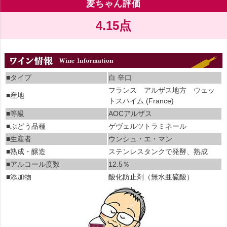
麦ちゃん評価
4.15点
■タイプ
白 辛口
フランス アルザス地方 ウェッ
■産地
トスハイム (France)
■等級
AOCアルザス
■ぶどう品種
ゲヴェルツトラミネール
■生産者
ウンシュ・エ・マン
■熟成・醸造
ステンレスタンクで発酵、熟成
■アルコール度数
12.5％
■添加物
酸化防止剤（無水亜硫酸）