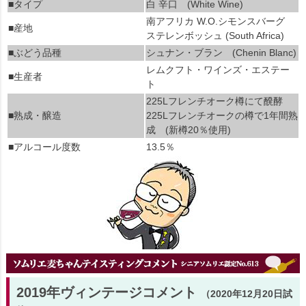
■タイプ
白 辛口 (White Wine)
南アフリカ W.O.シモンスバーグ
■産地
ステレンボッシュ (South Africa)
■ぶどう品種
シュナン・ブラン (Chenin Blanc)
レムクフト・ワインズ・エステー
■生産者
ト
225Lフレンチオーク樽にて醗酵
■熟成・醸造
225Lフレンチオークの樽で1年間熟
成 (新樽20％使用)
■アルコール度数
13.5％
2019年ヴィンテージコメント
（2020年12月20日試