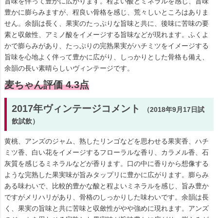
旨味を伴って豊かに広がります。程よい酸とミネラルを感じ、旨味
豊かに膨らみますが、程良い骨格を感じ、荒々しいところはありま
せん。余韻は長く、果実のたっぷりな旨味と共に、後味に苦味の要
素と収斂性、アミノ酸をイメージする旨味などが現れます。ふくよ
かで膨らみがあり、たっぷりの完熟果実がハチミツをイメージする
旨味を心地よく伴って豊かに広がり、しっかりとした骨格も備え、
余韻の長い素晴らしいヴィンテージです。
麦ちゃん評価 4.3点
2017年ヴィンテージコメント
（2018年9月17日試
飲試飲）
黄桃、アンズのジャム、熟したリンゴなどを思わせる果実香、ハチ
ミツ香、白い花をイメージするフローラルな香り、カラメル香、石
灰質を感じるミネラルなどが香ります。口の中に香りから想像する
ような完熟した果実味が旨みタップリに豊かに広がります。膨らみ
ある味わいで、比較的豊かな酸と程よいミネラルを感じ、旨み豊か
ですがメリハリがあり、骨格のしっかりした味わいです。余韻は長
く、果実の旨味と共に苦味と収斂性がやや強めに現れます。アンズ