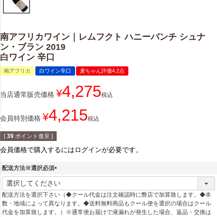
南アフリカワイン｜レムフクト ハニーバンチ シュナ
ン・ブラン 2019
白ワイン 辛口
南アフリカ
白ワイン辛口
麦ちゃん評価4.2点
4,275
¥
当店通常販売価格
税込
4,215
¥
会員特別価格
税込
[
39
ポイント進呈 ]
会員価格で購入するにはログインが必要です。
配送方法※選択必須
(
必
配送方法を選択下さい（◆クール代金は注文確認時に弊店で加算致します。◆本
須
数・地域によって異なります。◆送料無料商品もクール便を選択の場合はクール
)
代金を加算致します。）※通常便お届けで液漏れが発生した場合、返品・交換は