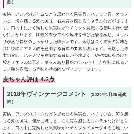
飲）
黄桃、アンズのジャムなどを思わせる果実香、ハチミツ香、カラメ
ル香、海を感じる潮の風味、石灰質を感じるミネラルなどが香りま
す。口の中によく熟した果実味がハチミツを意識する旨味を伴い豊
かに広がります。比較的豊かでやや塩味を帯びた酸を感じ、メリハ
リがあり骨格のしっかりした味わいです。余韻は長く果実の旨味と
共に後味にアミノ酸を意識する旨味の要素が現れます。完熟した果
実の旨味、ハチミツを意識する旨味が心地よく、やや塩味を帯びた
酸とミネラルに富み、膨らみあり骨格のしっかりした後味に残るア
ミノ酸を意識する旨味が特徴的なヴィンテージです。
麦ちゃん評価 4.2点
2018年ヴィンテージコメント
（2020年1月25日試
飲）
黄桃、アンズのジャムなどを思わせる果実香、ハチミツ香、海を感
じる潮の風味、僅かに燻し香、石灰質を感じるミネラルなどが香り
ます。口の中に完熟した果実味がハチミツをイメージする心地よい