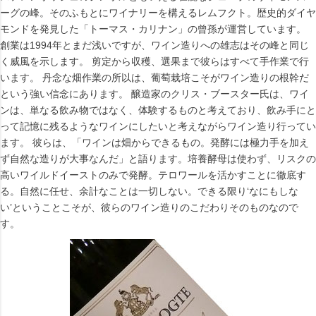
ーグの峰。そのふもとにワイナリーを構えるレムフクト。歴史的ダイヤ
モンドを発見した「トーマス・カリナン」の曾孫が運営しています。
創業は1994年とまだ浅いですが、ワイン造りへの雄志はその峰と同じ
く威風を示します。 剪定から収穫、選果まで彼らはすべて手作業で行
います。 丹念な畑作業の所以は、葡萄栽培こそがワイン造りの根幹だ
という強い信念にあります。 醸造家のクリス・ブースター氏は、ワイ
ンは、単なる飲み物ではなく、体験するものと考えており、飲み手にと
って記憶に残るようなワインにしたいと考えながらワイン造り行ってい
ます。 彼らは、「ワインは畑からできるもの。発酵には極力手を加え
ず自然な造りが大事なんだ」と語ります。培養酵母は使わず、リスクの
高いワイルドイーストのみで発酵。テロワールを活かすことに徹底す
る。自然に任せ、余計なことは一切しない。できる限り‘なにもしな
い’ということこそが、彼らのワイン造りのこだわりそのものなので
す。