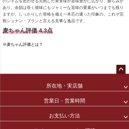
のジャムを思わせる完熟した果実味が旨味豊かに広がり、膨らみが
あり、余韻は長く後味にもジャミーな旨味の要素がいつまでも残り
ますが、しっかりした骨格を備え一本芯の通った印象の、これぞ完
熟シュナン・ブランと言える見事な逸品です。
麦ちゃん評価 4.3点
※麦ちゃん評価とは？
ペー
ジト
所在地・実店舗
ップ
へ
営業日・営業時間
お支払い方法