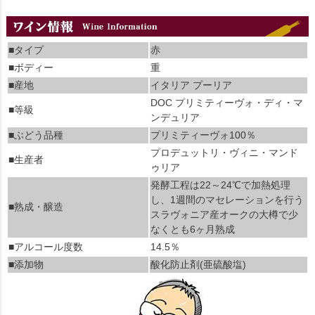
■タイプ
赤
■ボディー
重
■産地
イタリア プーリア
DOC プリミティーヴォ・ディ・マ
■等級
ンデュリア
■ぶどう品種
プリミティーヴォ100％
プロデュットリ・ヴィニ・マンド
■生産者
ゥリア
発酵工程は22～24℃で加熱処理
し、1週間のマセレーションを行う
■熟成・醸造
スラヴォニア産オークの大樽で少
なくとも6ヶ月熟成
■アルコール度数
14.5％
■添加物
酸化防止剤(亜硫酸塩)