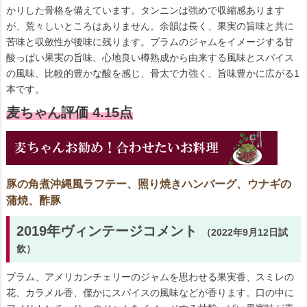
かりした骨格を備えています。タンニンは強めで収縮感あります
が、荒々しいところはありません。余韻は長く、果実の旨味と共に
苦味と収斂性が後味に残ります。プラムのジャムをイメージする甘
酸っぱい果実の旨味、心地良い樽熟成から由来する風味とスパイス
の風味、比較的豊かな酸を感じ、骨太で力強く、旨味豊かに広がる1
本です。
麦ちゃん評価 4.15点
豚の角煮沖縄風ラフテー、照り焼きハンバーグ、ウナギの
蒲焼、酢豚
2019年ヴィンテージコメント
（2022年9月12日試
飲）
プラム、アメリカンチェリーのジャムを思わせる果実香、スミレの
花、カラメル香、僅かにスパイスの風味などが香ります。口の中に