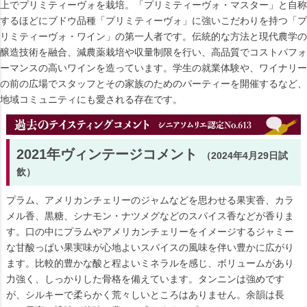
上でプリミティーヴォを栽培。「プリミティーヴォ・マスター」と自称
するほどにブドウ品種「プリミティーヴォ」に強いこだわりを持つ「プ
リミティーヴォ・ワイン」の第一人者です。伝統的な方法と現代農学の
醸造技術を融合、減農薬栽培や収量制限を行い、高品質でコストパフォ
ーマンスの高いワインを造っています。学生の就業体験や、ワイナリー
の前の広場でスタッフとその家族のためのパーティーを開催するなど、
地域コミュニティにも愛される存在です。
2021年ヴィンテージコメント
（2024年4月29日試
飲）
プラム、アメリカンチェリーのジャムなどを思わせる果実香、カラ
メル香、黒糖、シナモン・ナツメグなどのスパイス香などが香りま
す。口の中にプラムやアメリカンチェリーをイメージするジャミー
な甘酸っぱい果実味が心地よいスパイスの風味を伴い豊かに広がり
ます。比較的豊かな酸と程よいミネラルを感じ、ボリュームがあり
力強く、しっかりした骨格を備えています。タンニンは強めです
が、シルキーで柔らかく荒々しいところはありません。余韻は長