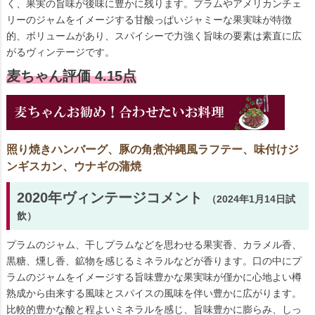
く、果実の旨味が後味に豊かに残ります。プラムやアメリカンチェ
リーのジャムをイメージする甘酸っぱいジャミーな果実味が特徴
的、ボリュームがあり、スパイシーで力強く旨味の要素は素直に広
がるヴィンテージです。
麦ちゃん評価 4.15点
照り焼きハンバーグ、豚の角煮沖縄風ラフテー、味付けジ
ンギスカン、ウナギの蒲焼
2020年ヴィンテージコメント
（2024年1月14日試
飲）
プラムのジャム、干しプラムなどを思わせる果実香、カラメル香、
黒糖、燻し香、鉱物を感じるミネラルなどが香ります。口の中にプ
ラムのジャムをイメージする旨味豊かな果実味が僅かに心地よい樽
熟成から由来する風味とスパイスの風味を伴い豊かに広がります。
比較的豊かな酸と程よいミネラルを感じ、旨味豊かに膨らみ、しっ