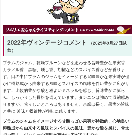
2022年ヴィンテージコメント
（2025年9月27日試
飲）
プラムのジャム、乾燥プルーンなどを思わせる旨味豊かな果実香、
カラメル香、黒糖、燻し香、胡椒などのスパイス香などが香りま
す。口の中にプラムのジャムをイメージする旨味豊かな果実味が僅
かに樽熟成から由来する風味とスパイスの風味を伴い豊かに広がり
ます。比較的豊かな酸と程よいミネラルを感じ、旨味豊かに膨ら
み、しっかりした骨格を備えています。タンニンは強めで収縮感あ
りますが、荒々しいところはありません。余韻は長く、果実の旨味
と共に 苦味と収斂性が後味に残ります。
プラムのジャムをイメージする甘酸っぱい果実が特徴的、心地良い
樽熟成から由来する風味とスパイスの風味、豊かな酸を感じ、骨太
で力強く、ジャミーな旨味が豊かに広がる1本です。