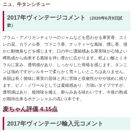
ニュ、牛タンシチュー
2017年ヴィンテージコメント
（2020年6月9日試
飲）
プラム・アメリカンチェリーのジャムなどを思わせる果実香、スミ
レの花、カラメル香、ヴァニラ香、ナッティーな風味、燻し香、僅
かに動物臭などを感じます。口の中に濃縮感ある果実味が心地よい
樽熟成から由来する風味を伴い豊かに広がります。程よい酸とミネ
ラルに富み、透明感があり、しっかりした骨格を感じます。タンニ
ンは強めですがシルキーで柔らかく荒々しいところはありません。
余韻は長く後味に果実の旨味と共に苦味と収斂性がやや強めに残り
ます。ピノ・ノワールとしては凝縮感あり、力強いタイプですが、
透明感はあり、複雑味を備え、膨らみある味わいです。今後の熟成
が期待出来るポテンシャルの高い1本です。
麦ちゃん評価 4.15点
2017年ヴィンテージ輸入元コメント