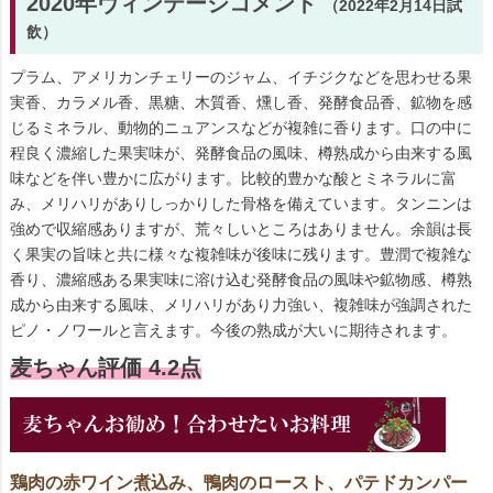
2020年ヴィンテージコメント
（2022年2月14日試
飲）
プラム、アメリカンチェリーのジャム、イチジクなどを思わせる果
実香、カラメル香、黒糖、木質香、燻し香、発酵食品香、鉱物を感
じるミネラル、動物的ニュアンスなどが複雑に香ります。口の中に
程良く濃縮した果実味が、発酵食品の風味、樽熟成から由来する風
味などを伴い豊かに広がります。比較的豊かな酸とミネラルに富
み、メリハリがありしっかりした骨格を備えています。タンニンは
強めで収縮感ありますが、荒々しいところはありません。余韻は長
く果実の旨味と共に様々な複雑味が後味に残ります。豊潤で複雑な
香り、濃縮感ある果実味に溶け込む発酵食品の風味や鉱物感、樽熟
成から由来する風味、メリハリがあり力強い、複雑味が強調された
ピノ・ノワールと言えます。今後の熟成が大いに期待されます。
麦ちゃん評価 4.2点
鶏肉の赤ワイン煮込み、鴨肉のロースト、パテドカンパー