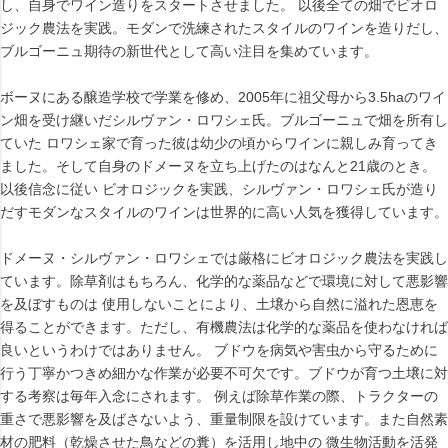
し、自身でワイン造りをスタートさせました。 以後全ての畑でビオロ
ジック農法を実践。モダンで洗練されたスタイルのワインを造りだし、
ブルゴーニュ期待の新世代として高い注目を集めています。
ボーヌにある醸造学校で学業を修め、2005年に祖父母から3.5haのワイ
ン畑を受け継いだシルヴァン・ロワシェ氏。ブルゴーニュで畑を所有し
ていた ロワシェ家で育った彼は幼少の頃からワインに親しみ育ってき
ました。そして自身のドメーヌを立ち上げたのはなんと21歳のとき。
以後信念に従い ビオロジックを実践、シルヴァン・ロワシェ氏が造り
だすモダンなスタイルのワインは世界的に高い人気を獲得しています。
ドメーヌ・シルヴァン・ロワシェでは厳格にビオロジック農法を実践し
ています。除草剤はもちろん、化学的な薬品などで環境に対して悪影響
を及ぼすものは 使用しないことにより、土壌から自然に溢れた恩恵を
得ることができます。ただし、有機農法は化学的な薬品を使わなければ
良いというわけではありません。 ブドウを病気や害虫から守るために
行う丁寧かつきめ細かな作業が必要不可欠です。ブドウが育つ土壌に対
する考察は毎年入念にされます。 例えば除草作業の際、トラクターの
重さで悪影響を及ばさないよう、重量制限を設けています。また自然素
材の肥料（乾燥させた鳥などの糞）を活用し地中の 微生物活動を活発