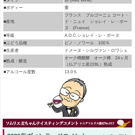
■ボディー
重
フランス ブルゴーニュ コート・
■産地
ド・ニュイ ショレイ・レ・ボー
ヌ (France)
■等級
A.O.C.ショレイ・レ・ボーヌ
■ぶどう品種
ピノ・ノワール 100％
■生産者
ドメーヌ・シルヴァン・ロワシェ
オーク樽醗酵 オーク樽 24ヶ月
■熟成・醸造
（仏アリエ産228L）熟成
■アルコール度数
13.0％