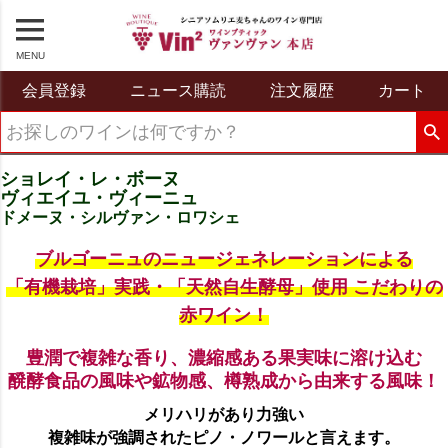
MENU
会員登録
ニュース購読
注文履歴
カート
ショレイ・レ・ボーヌ
ヴィエイユ・ヴィーニュ
ドメーヌ・シルヴァン・ロワシェ
ブルゴーニュのニュージェネレーションによる
「有機栽培」実践・「天然自生酵母」使用 こだわりの
赤ワイン！
豊潤で複雑な香り、濃縮感ある果実味に溶け込む
醗酵食品の風味や鉱物感、樽熟成から由来する風味！
メリハリがあり力強い
複雑味が強調されたピノ・ノワールと言えます。