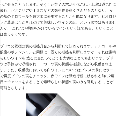
化させることもします。そうした苦労の末活性化された土壌は通気性に
優れ、バクテリアやミミズなどの微生物を多く含んだものとなり、 そ
の畑のテロワールを最大限に表現することが可能になります。ビオロジ
ック農法はただそれだけで美味しいワインの証、という訳ではありませ
んが、 これだけ手間をかけているワインという証である、ということ
は言えそうです。
ブドウの収穫は実の成熟具合から判断して決められます。アルコールや
酸度のポテンシャルと同様に、香りの成熟も判断しますが、それは素晴
らしいワインを 造るに当たってとても大切なことでもあります。ブド
ウは手摘みで収穫され、一つ一つ実の状態を確認しながら収穫されま
す。また、収穫後においても白ワインに ついてはブレスの前にセラー
で再度ブドウの実をチェック。赤ワインは醸造行程に移される前に2度
目のチェックをすることで素晴らしい状態の実のみを選別する ことが
可能となります。