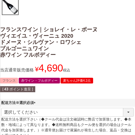
フランスワイン｜ショレイ・レ・ボーヌ
ヴィエイユ・ヴィーニュ 2020
ドメーヌ・シルヴァン・ロワシェ
ブルゴーニュワイン
赤ワイン フルボディー
4,690
¥
当店通常販売価格
税込
フランス
赤ワイン・フルボディー
麦ちゃん評価4.2点
[
43
ポイント進呈 ]
配送方法※選択必須
(
必
配送方法を選択下さい（◆クール代金は注文確認時に弊店で加算致します。◆本
須
数・地域によって異なります。◆送料無料商品もクール便を選択の場合はクール
)
代金を加算致します。）※通常便お届けで液漏れが発生した場合、返品・交換は