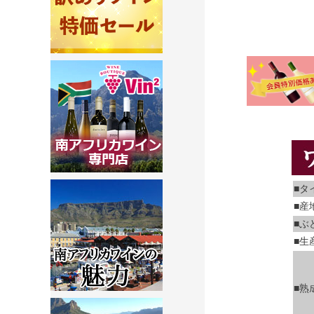
■タ
■産
■ぶ
■生
■熟