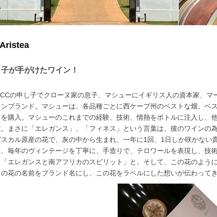
istea
し子が手がけたワイン！
MCCの申し子でクローヌ家の息子、マシューにイギリス人の資本家、マ
インブランド。マシューは、各品種ごとに西ケープ州のベストな畑、ベ
ウを購入。マシューのこれまでの経験、技術、情熱をボトルに注入し、
産。まさに「エレガンス」、「フィネス」という言葉は、彼のワインの
ガスカル原産の花で、灰の中から生まれ、一年に1回、1日しか咲かない
は、毎年のヴィンテージを丁寧に、手造りで、テロワールを表現し、技
、「エレガンスと南アフリカのスピリット」と。そして、この花のよう
この花の名前をブランド名にし、この花をラベルにした想いが伝わって