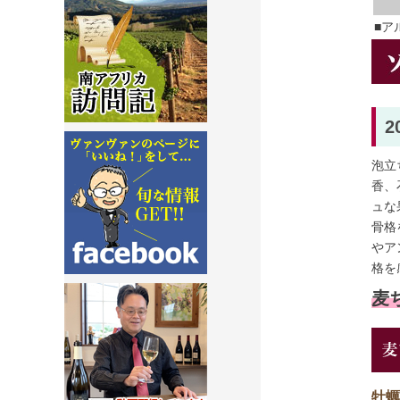
■ア
泡立
香、
ュな
骨格
やア
格を
麦ち
牡蠣