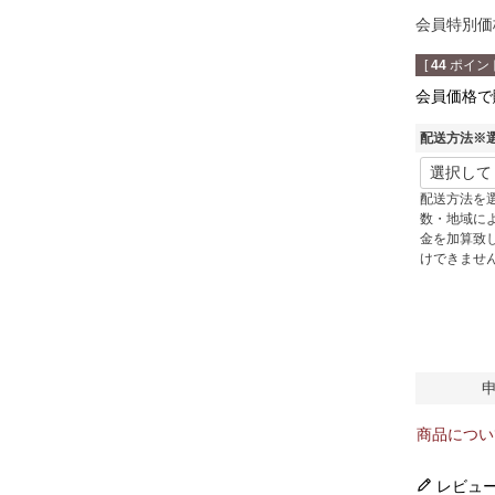
会員特別価
[
44
ポイント
会員価格で
配送方法※
配送方法を
数・地域に
金を加算致
けできませ
商品につい
レビュ