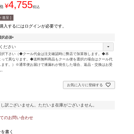
4,755
¥
格
税込
進呈 ]
購入するにはログインが必要です。
選択必須
(
必
選択下さい（◆クール代金は注文確認時に弊店で加算致します。◆本
須
よって異なります。◆送料無料商品もクール便を選択の場合はクール代
)
します。）※通常便お届けで液漏れが発生した場合、返品・交換はお受
ん。
お気に入りに登録する
申し訳ございません。ただいま在庫がございません。
てのお問い合わせ
ーを書く