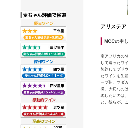
アリステア Ar
MCCの申
南アフリカの
して造ったワ
契約してブド
たワインを生
ープ州、マダ
徴。大切なの
現したいのは
と、彼らが、