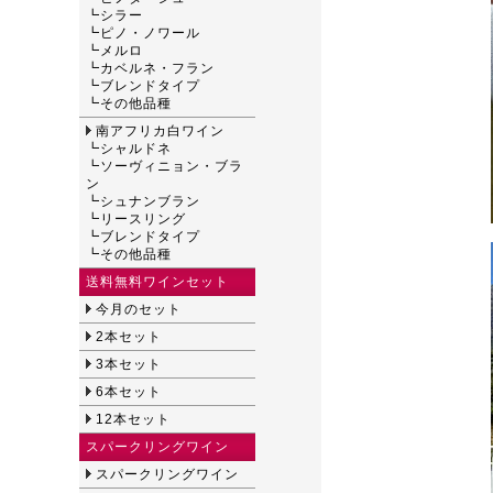
┗
シラー
┗
ピノ・ノワール
┗
メルロ
┗
カベルネ・フラン
┗
ブレンドタイプ
┗
その他品種
南アフリカ白ワイン
┗
シャルドネ
┗
ソーヴィニョン・ブラ
ン
┗
シュナンブラン
┗
リースリング
┗
ブレンドタイプ
┗
その他品種
送料無料ワインセット
今月のセット
2本セット
3本セット
6本セット
12本セット
スパークリングワイン
スパークリングワイン