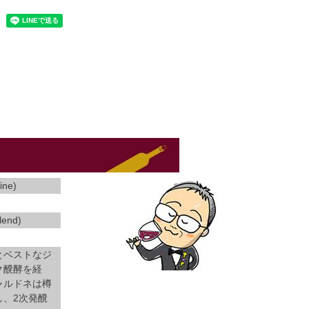
ne)
)
nd)
とベストなジ
ク醗酵を経
ャルドネは樽
し、2次発醗