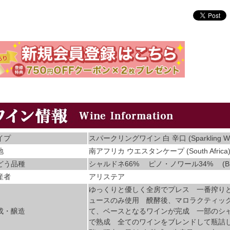
イプ
スパークリングワイン 白 辛口 (Sparkling Wi
地
南アフリカ ウエスタンケープ (South Africa
どう品種
シャルドネ66% ピノ・ノワール34% (Ble
産者
アリステア
ゆっくりと優しく全房でプレス 一番搾り
ュースのみ使用 醗酵後、マロラクティッ
成・醸造
て、ベースとなるワインが完成 一部のシ
で熟成 全てのワインをブレンドして瓶詰