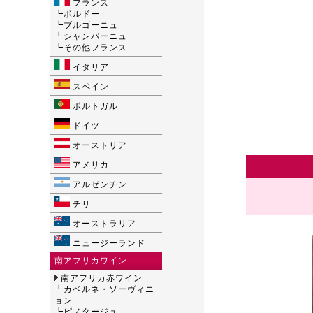
フランス
┗
ボルドー
┗
ブルゴーニュ
┗
シャンパーニュ
┗
その他フランス
イタリア
スペイン
ポルトガル
ドイツ
オーストリア
アメリカ
アルゼンチン
チリ
オーストラリア
ニュージーランド
南アフリカワイン
南アフリカ赤ワイン
┗
カベルネ・ソーヴィニ
ョン
┗
ピノタージュ