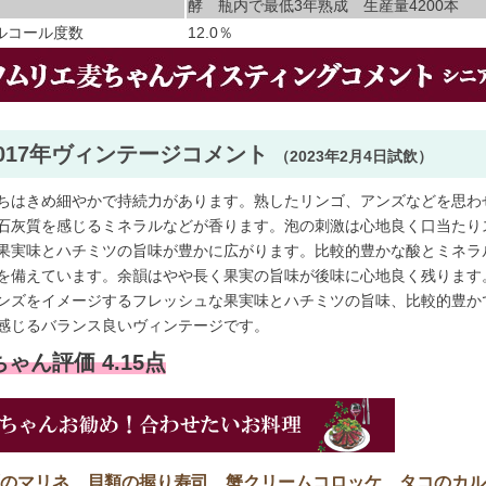
酵 瓶内で最低3年熟成 生産量4200本
ルコール度数
12.0％
2017年ヴィンテージコメント
（2023年2月4日試飲）
ちはきめ細やかで持続力があります。熟したリンゴ、アンズなどを思わ
石灰質を感じるミネラルなどが香ります。泡の刺激は心地良く口当たり
果実味とハチミツの旨味が豊かに広がります。比較的豊かな酸とミネラ
を備えています。余韻はやや長く果実の旨味が後味に心地良く残ります
ンズをイメージするフレッシュな果実味とハチミツの旨味、比較的豊か
感じるバランス良いヴィンテージです。
ゃん評価 4.15点
のマリネ、貝類の握り寿司、蟹クリームコロッケ、タコのカル