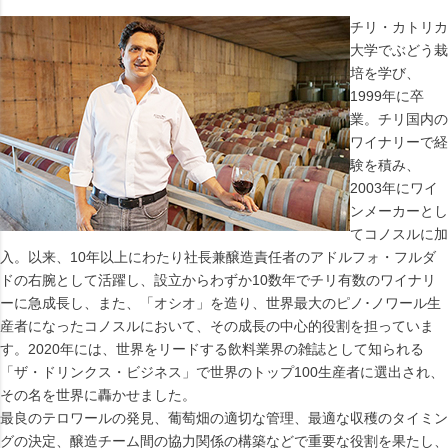
チリ・カトリカ
大学でぶどう栽
培を学び、
1999年に卒
業。チリ国内の
ワイナリーで経
験を積み、
2003年にワイ
ンメーカーとし
てコノスルに加
入。以来、10年以上にわたり社長兼醸造責任者のアドルフォ・フルダ
ドの右腕として活躍し、設立からわずか10数年でチリ有数のワイナリ
ーに急成長し、また、「オシオ」を造り、世界最大のピノ･ノワール生
産者になったコノスルにおいて、その成長の中心的役割を担っていま
す。2020年には、世界をリードする飲料業界の雑誌として知られる
「ザ・ドリンクス・ビジネス」で世界のトップ100生産者に選出され、
その名を世界に轟かせました。
最良のテロワールの発見、葡萄畑の適切な管理、最適な収穫のタイミン
グの決定、醸造チーム間の協力関係の構築などで重要な役割を果たし、