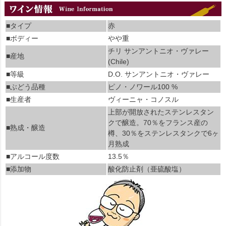
■タイプ
赤
■ボディー
やや重
チリ サンアントニオ・ヴァレー
■産地
(Chile)
■等級
D.O. サンアントニオ・ヴァレー
■ぶどう品種
ピノ・ノワール100 %
■生産者
ヴィーニャ・コノスル
上部が開放されたステンレスタン
クで醸造。70％をフランス産の
■熟成・醸造
樽、30％をステンレスタンクで6ヶ
月熟成
■アルコール度数
13.5％
■添加物
酸化防止剤（亜硫酸塩）