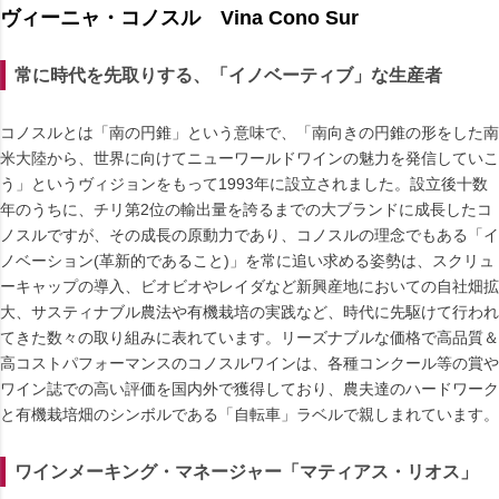
ヴィーニャ・コノスル Vina Cono Sur
常に時代を先取りする、「イノベーティブ」な生産者
コノスルとは「南の円錐」という意味で、「南向きの円錐の形をした南
米大陸から、世界に向けてニューワールドワインの魅力を発信していこ
う」というヴィジョンをもって1993年に設立されました。設立後十数
年のうちに、チリ第2位の輸出量を誇るまでの大ブランドに成長したコ
ノスルですが、その成長の原動力であり、コノスルの理念でもある「イ
ノベーション(革新的であること)」を常に追い求める姿勢は、スクリュ
ーキャップの導入、ビオビオやレイダなど新興産地においての自社畑拡
大、サスティナブル農法や有機栽培の実践など、時代に先駆けて行われ
てきた数々の取り組みに表れています。リーズナブルな価格で高品質＆
高コストパフォーマンスのコノスルワインは、各種コンクール等の賞や
ワイン誌での高い評価を国内外で獲得しており、農夫達のハードワーク
と有機栽培畑のシンボルである「自転車」ラベルで親しまれています。
ワインメーキング・マネージャー「マティアス・リオス」