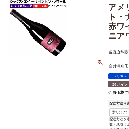
アメ
ト・ナ
赤ワ
ニア
当店通常販
会員特別価
アメリカワ
[
26
ポイント
会員価格で
配送方法※
配送方法を
数・地域に