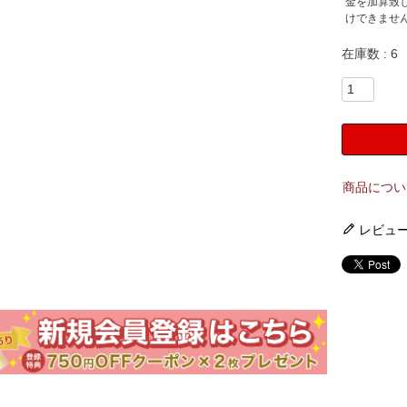
金を加算致
けできませ
在庫数
6
商品につい
レビュ