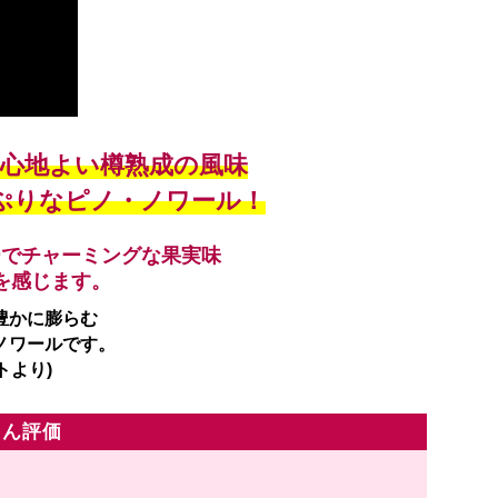
心地よい樽熟成の風味
ぷりなピノ・ノワール！
ーでチャーミングな果実味
を感じます。
豊かに膨らむ
ノワールです。
トより)
ゃん評価