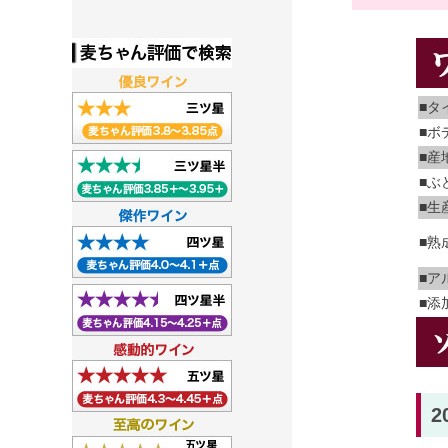
■タ
■ボ
■産
■ぶ
■生
■熟
■ア
■添