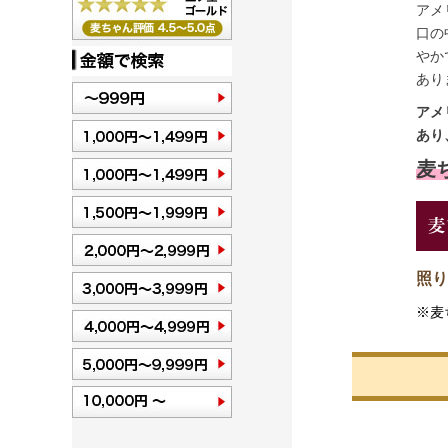
アメ
口の
やか
あり
アメ
あり
麦ち
照り
※麦