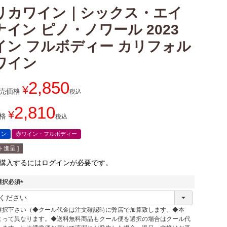
リカワイン｜シックス・エイ
イン ピノ・ノワール 2023
イン フルボディー カリフォル
ワイン
2,850
¥
売価格
税込
2,810
¥
格
税込
イン
赤ワイン・フルボディー
進呈 ]
購入するにはログインが必要です。
選択必須
(
必
選択下さい（◆クール代金は注文確認時に弊店で加算致します。◆本
須
よって異なります。◆送料無料商品もクール便を選択の場合はクール代
)