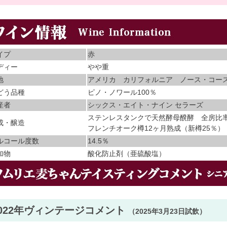
イプ
赤
ディー
やや重
地
アメリカ カリフォルニア ノース・コー
どう品種
ピノ・ノワール100％
産者
シックス・エイト・ナイン セラーズ
ステンレスタンクで天然酵母醗酵 全房比率3
成・醸造
フレンチオーク樽12ヶ月熟成（新樽25％）
ルコール度数
14.5％
加物
酸化防止剤（亜硫酸塩）
2022年ヴィンテージコメント
（2025年3月23日試飲）