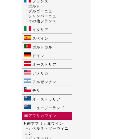
フランス
┗
ボルドー
┗
ブルゴーニュ
┗
シャンパーニュ
┗
その他フランス
イタリア
スペイン
ポルトガル
ドイツ
オーストリア
アメリカ
アルゼンチン
チリ
オーストラリア
ニュージーランド
南アフリカワイン
南アフリカ赤ワイン
┗
カベルネ・ソーヴィニ
ョン
┗
ピノタージュ