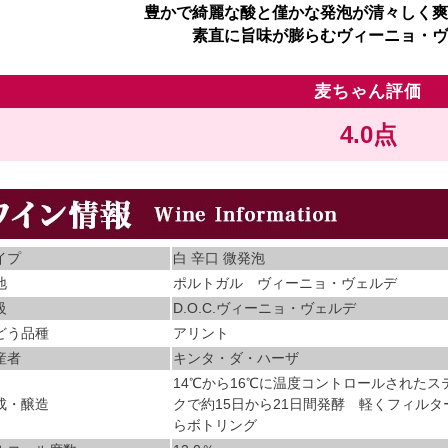
豊かで綺麗な酸と僅かな発泡が清々しく爽
素直に旨味が膨らむヴィーニョ・ヴ
麦ちゃん評価
4.0点
イプ
白 辛口 微発泡
地
ポルトガル ヴィーニョ・ヴェルデ
級
D.O.C.ヴィーニョ・ヴェルデ
どう品種
アリント
産者
キンタ・ダ・ハーザ
14℃から16℃に温度コントロールされたス
成・醸造
クで約15日から21日間発酵 軽くフィル
らボトリング