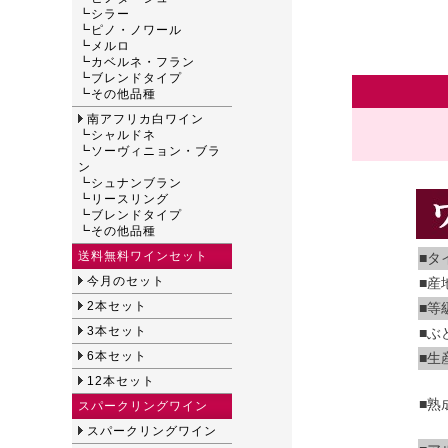
┗
シラー
┗
ピノ・ノワール
┗
メルロ
┗
カベルネ・フラン
┗
ブレンドタイプ
┗
その他品種
南アフリカ白ワイン
┗
シャルドネ
┗
ソーヴィニョン・ブラ
ン
┗
シュナンブラン
┗
リースリング
┗
ブレンドタイプ
┗
その他品種
送料無料ワインセット
■タ
今月のセット
■産
2本セット
■等
3本セット
■ぶ
6本セット
■生
12本セット
■熟
スパークリングワイン
スパークリングワイン