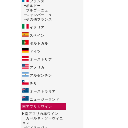
フランス
┗
ボルドー
┗
ブルゴーニュ
┗
シャンパーニュ
┗
その他フランス
イタリア
スペイン
ポルトガル
ドイツ
オーストリア
アメリカ
アルゼンチン
チリ
オーストラリア
ニュージーランド
南アフリカワイン
南アフリカ赤ワイン
┗
カベルネ・ソーヴィニ
ョン
┗
ピノタージュ