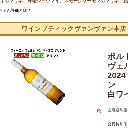
キのマリネ、海老シュウマイ、スモークサーモンのマリネ、鮎
ちゃん評価とは？
ワインブティックヴァンヴァン本店
ポル
ヴェ
202
ン
白ワ
当店通常販
会員特別価