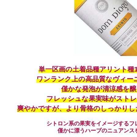
単一区画の土着品種アリント種1
ワンランク上の高品質なヴィー
僅かな発泡が清涼感を醸
フレッシュな果実味がストレ
爽やかですが、より骨格のしっかりし
シトロン系の果実をイメージするフ
僅かに漂うハーブのニュアンス