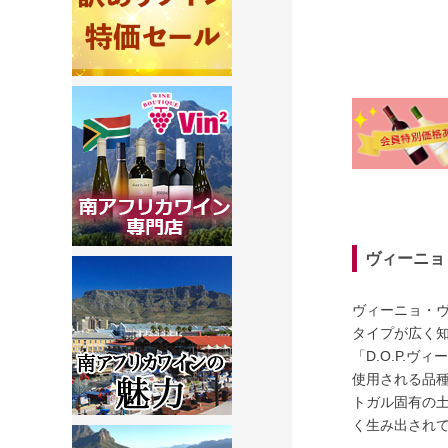
ヴィーニョ
ヴィーニョ・ヴ
タイプが広く
「D.O.P.
使用される品
トガル固有の
く生み出され