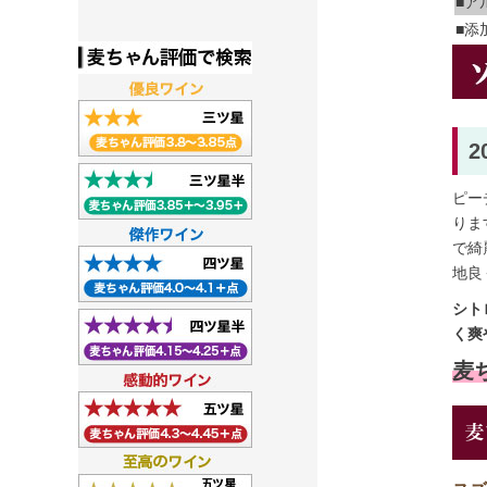
■ア
■添
ピー
りま
で綺
地良
シト
く爽
麦ち