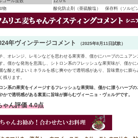
ルコール度数
12.0％
加物
酸化防止剤（亜硫酸塩） 保存料（ソルビ
2024年ヴィンテージコメント
（2025年8月11日試飲）
チ、オレンジ、レモンなどを思わせる果実香、僅かにハーブのニュアン
す。僅かな発泡を意識し、シトロン系のフレッシュな果実味が、僅かに
麗な酸と程よいミネラルを感じ爽やかで透明感があり、旨味豊かに膨ら
く残ります。
ロン系の果実をイメージするフレッシュな果実味、僅かに漂うハーブの
やかで透明感がある素直に旨味が膨らむヴィーニョ・ヴェルデです。
ゃん評価 4.0点