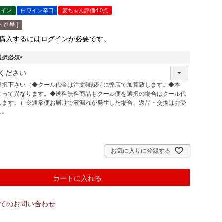
ワイン
白ワイン辛口
麦ちゃん評価4.0点
進呈 ]
購入するにはログインが必要です。
選択必須
(
必
選択下さい（◆クール代金は注文確認時に弊店で加算致します。◆本
須
よって異なります。◆送料無料商品もクール便を選択の場合はクール代
)
します。）※通常便お届けで液漏れが発生した場合、返品・交換はお受
ん。
お気に入りに登録する
カートに入れる
てのお問い合わせ