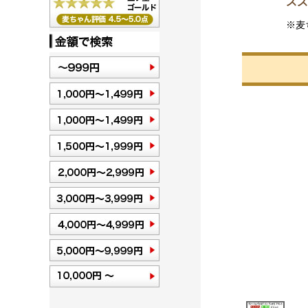
スズ
※麦