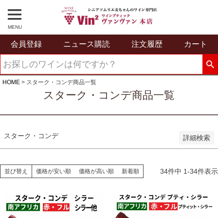
予約商品のみを表示
並び順
MENU
新着順
会員登録
ニュース購読
注文履歴
カート
登録順
価格が安い順
価格が高い順
優先度順
HOME
スターク・コンデ商品一覧
レビュー順
スターク・コンデ商品一覧
キーワードヒット順
検索
スターク・コンデ
詳細検索
34
件中
1
-
34
件表示
並び替え
価格が安い順
価格が高い順
新着順