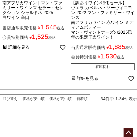
南アフリカワイン｜マン・ファ
【訳ありワイン特価セール】
ミリー・ワインズ セラー・セレ
ヴエラ カベルネ・ソーヴィニヨ
クション シャルドネ 2025
ン 2022 マン・ファミリー・ワイ
白ワイン 辛口
ンズ
南アフリカワイン 赤ワイン ミデ
1,545
ィアムボディー
当店通常販売価格
¥
税込
マン・ヴィントナーズの2025巳
1,525
年の限定干支ワイン！
会員特別価格
¥
税込
1,885
詳細を見る
当店通常販売価格
¥
税込
1,530
会員特別価格
¥
税込
在庫切れ
詳細を見る
34
件中
1
-
34
件表示
並び替え
価格が安い順
価格が高い順
新着順