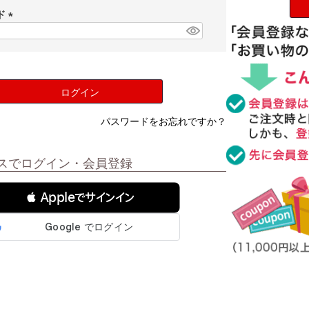
須
ド
)
(
必
須
)
ログイン
パスワードをお忘れですか？
スでログイン・会員登録
 Appleでサインイン