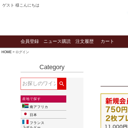
ゲスト 様こんにちは
会員登録
ニュース購読
注文履歴
カート
HOME
ログイン
Category
産地で探す
南アフリカ
日本
フランス
┗
ボルドー