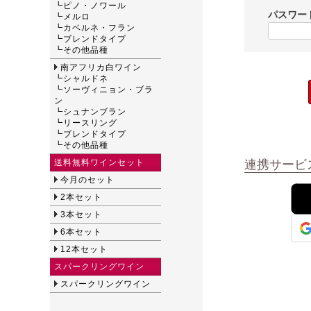
┗
ピノ・ノワール
パスワー
┗
メルロ
┗
カベルネ・フラン
┗
ブレンドタイプ
┗
その他品種
南アフリカ白ワイン
┗
シャルドネ
┗
ソーヴィニョン・ブラ
ン
┗
シュナンブラン
┗
リースリング
┗
ブレンドタイプ
┗
その他品種
送料無料ワインセット
連携サービ
今月のセット
2本セット
3本セット
6本セット
12本セット
スパークリングワイン
スパークリングワイン