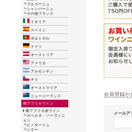
┗
ブルゴーニュ
┗
シャンパーニュ
┗
その他フランス
イタリア
スペイン
ポルトガル
ドイツ
オーストリア
アメリカ
アルゼンチン
チリ
オーストラリア
会員登録が
ニュージーランド
南アフリカワイン
南アフリカ赤ワイン
メールア
┗
カベルネ・ソーヴィニ
ョン
┗
ピノタージュ
┗
シラー