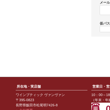
メール
仮パス
所在地・実店舗
営業日・営
ワインブティック ヴァンヴァン
10：00～1
〒395-0823
（年末・年
長野県飯田市松尾明7426-8