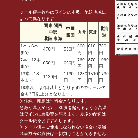
クール便手数料はワインの本数、配送地域に
よって異なります。
関東 関西
中国
北海
中部
九州
東北
四国
道
北陸 東海
1本～6本
660
610
760
470円
530円
まで
円
円
円
7本～12本
760
870
1090
650円
660円
まで
円
円
円
13本～18
1130
1250
1510
1730
1130円
本まで
円
円
円
円
19本以上は2口以上となりますのでクール代
金も2口以上分となります。
※沖縄・離島は別料金となります。
急激な温度変化や、30度を超えるような高温
はワインに悪影響を与えます。夏場の配送は
クール便をおすすめします。
※クール便をご使用になられない場合の液漏
れ事故等の責任は一切負うことができません