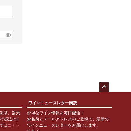
ペー
ジト
ワインニュースレター購読
ップ
決済、楽天
お得なワイン情報を毎日配信！
へ
銀行振込の5
お名前とメールアドレスのご登録で、最新の
ては
コチラ
ワインニュースレターをお届けします。