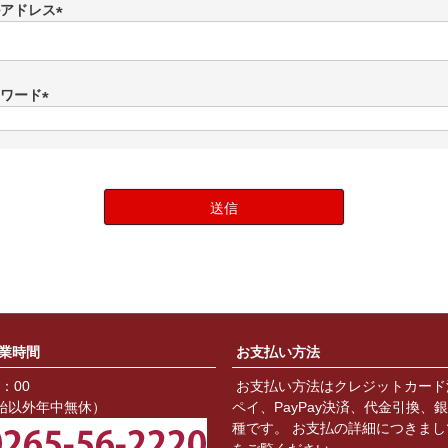
アドレス
(
必
須
ワード
)
(
必
須
)
送信
業時間
お支払い方法
8：00
お支払い方法はクレジットカード
始以外年中無休）
ペイ、PayPay決済、代金引換、
種です。 お支払の詳細につきまし