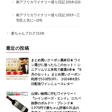
南アフリカワイナリー巡り日記 2018
(22)
南アフリカワイナリー巡り日記 2019 ~三
宅氏と共に~
(39)
麦ちゃんブログ
(124)
最近の投稿
まとめ買いクーポン最終日★ ワイ
ン選びに迷ったらこのセット！ シ
ニアソムリエ本気で厳選6本★ 『8
月のセット』 まとめ買いクーポン
利用で550円OFF♪ 2026年8月5
日配信ワインニュースレター
山深い秘境に佇むワイナリー！
『レインボーズ・エンド』 コスパ
抜群のボルドー・ブレンド★
1,970円で麦ちゃん評価4.05点の