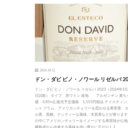
2024.10.12
ドン・ダビ ピノ・ノワール リゼルバ 20
ドン・ダビ ピノ・ノワール リゼルバ 2023（2024年10
日試飲） タイプ 赤ワイン 産地 アルゼンチン 麦ち
価 3.85+点 販売予定価格 1,555円税込 テイスティ
ント プラム、アメリカンチェリーを思わせる果実香、
ル香、黒糖、ナッティーな風味、木質香などが香ります
の中にアメリカンチェリーをイメージする果実味が心地
樽熟成から由来する風味を伴い豊かに広がり […]