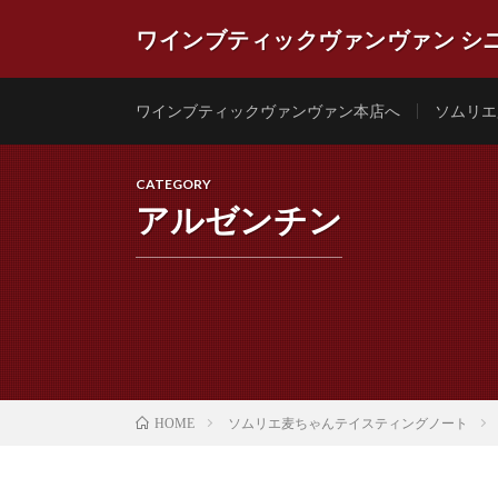
ワインブティックヴァンヴァン シ
ワインブティックヴァンヴァン店主ソムリエ麦ちゃんこ
エ認定NO.613 ワインの魅力を発信します。特に南
ワインブティックヴァンヴァン本店へ
ソムリエ
CATEGORY
アルゼンチン
ソムリエ麦ちゃんテイスティングノート
HOME