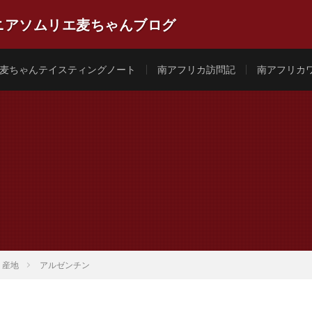
ニアソムリエ麦ちゃんブログ
と麦島泰彦のテイスティングブログです。 ソムリエ歴23年、シニアソムリ
アフリカワインの品揃えは日本一！
麦ちゃんテイスティングノート
南アフリカ訪問記
南アフリカ
産地
アルゼンチン