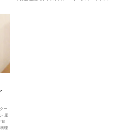
ョン
クー
ン 産
定価
い料理