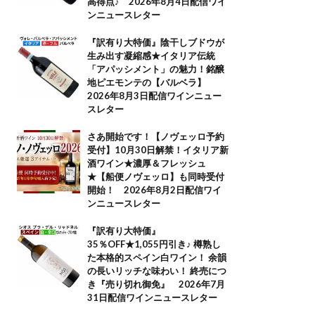
高得点♪ 2026年8月4日配信ワイ
ンニュースレター
『訳有り大特価』陰干しブドウが
生み出す凝縮感★イタリア伝統
「アパッシメント」の魅力！銘醸
地ピエモンテの【バルベラ】
2026年8月3日配信ワインニュー
スレター
さあ開始です！【ノヴェッロ予約
受付】10月30日解禁！イタリア新
酒ワイン★濃厚＆フレッシュ
★【船便ノヴェッロ】も同時受付
開始！ 2026年8月2日配信ワイ
ンニュースレター
『訳有り大特価』
35％OFF★1,055円引き♪ 樽熟し
た本格的スペイン白ワイン！ 余韻
の長いリッチな味わい！ 終売につ
き『売り切れ御免』 2026年7月
31日配信ワインニュースレター