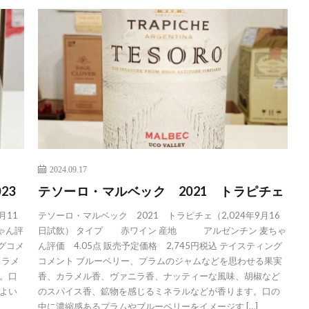
2024.09.17
23
テソーロ・マルベック 2021 トラピチェ
月11
テソーロ・マルベック 2021 トラピチェ（2,024年9月16
ゃん評
日試飲） タイプ 赤ワイン 産地 アルゼンチン 麦ちゃ
ングコメ
ん評価 4.05点 販売予定価格 2,745円税込 テイスティング
カラメ
コメント ブルーベリー、プラムのジャムなどを思わせる果実
。口
香、カラメル香、ヴァニラ香、ナッティーな風味、胡椒など
よい
のスパイス香、鉱物を感じるミネラルなどが香ります。口の
中に濃縮感あるプラムやブルーベリーをイメージす […]