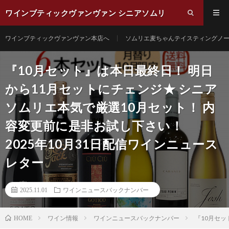
ワインブティックヴァンヴァン シニアソムリ
エ麦ちゃんブログ
ワインブティックヴァンヴァン本店へ
ソムリエ麦ちゃんテイスティングノ
『10月セット』は本日最終日！ 明日
から11月セットにチェンジ★ シニア
ソムリエ本気で厳選10月セット！ 内
容変更前に是非お試し下さい！
2025年10月31日配信ワインニュース
レター
2025.11.01
ワインニュースバックナンバー
ワイン情報
ワインニュースバックナンバー
『10月セッ
HOME