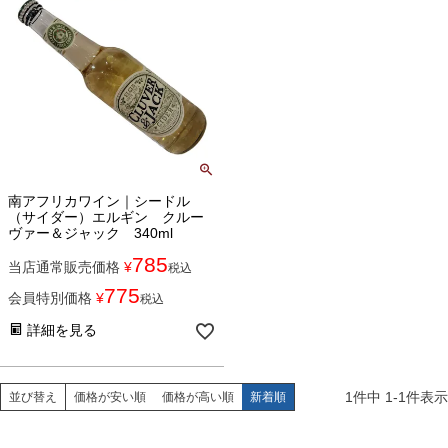
南アフリカワイン｜シードル
（サイダー）エルギン クルー
ヴァー＆ジャック 340ml
785
当店通常販売価格
¥
税込
775
会員特別価格
¥
税込
詳細を見る
1
件中
1
-
1
件表示
並び替え
価格が安い順
価格が高い順
新着順