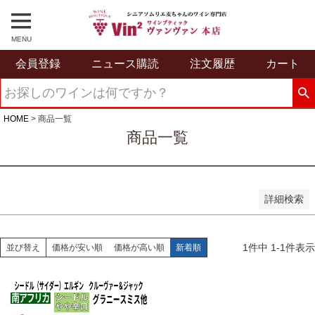
予約商品のみを表示
並び順
MENU
新着順
会員登録
ニュース購読
注文履歴
カート
登録順
価格が安い順
価格が高い順
優先度順
HOME
商品一覧
レビュー順
商品一覧
キーワードヒット順
検索
詳細検索
1
件中
1
-
1
件表示
並び替え
価格が安い順
価格が高い順
新着順