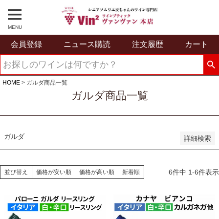
予約商品のみを表示
並び順
MENU
新着順
会員登録
ニュース購読
注文履歴
カート
登録順
価格が安い順
価格が高い順
優先度順
HOME
ガルダ商品一覧
レビュー順
ガルダ商品一覧
キーワードヒット順
検索
ガルダ
詳細検索
6
件中
1
-
6
件表示
並び替え
価格が安い順
価格が高い順
新着順